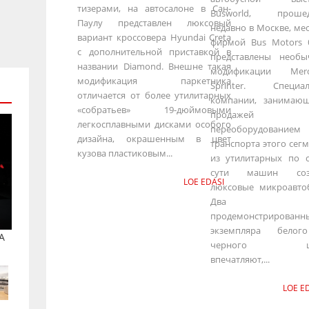
тизерами, на автосалоне в Сан-
Busworld, проше
Паулу представлен люксовый
недавно в Москве, ме
вариант кроссовера Hyundai Creta
фирмой Bus Motors 
с дополнительной приставкой в
представлены необы
названии Diamond. Внешне такая
модификации Merc
модификация паркетника
Sprinter. Специал
отличается от более утилитарных
компании, занимающ
«собратьев» 19-дюймовыми
продажей
легкосплавными дисками особого
переоборудованием
дизайна, окрашенным в цвет
транспорта этого сегм
кузова пластиковым...
из утилитарных по 
сути машин соз
LOE EDASI
люксовые микроавто
Два
продемонстрированн
экземпляра бело
A
черного цв
впечатляют,...
LOE E