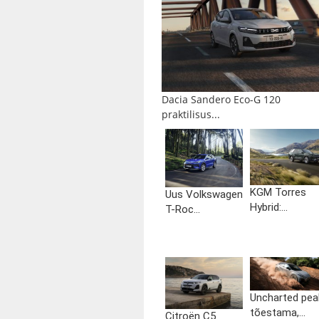
Dacia Sandero Eco-G 120
praktilisus...
KGM Torres
Uus Volkswagen
Hybrid:...
T-Roc...
Uncharted pea
tõestama,...
Citroën C5