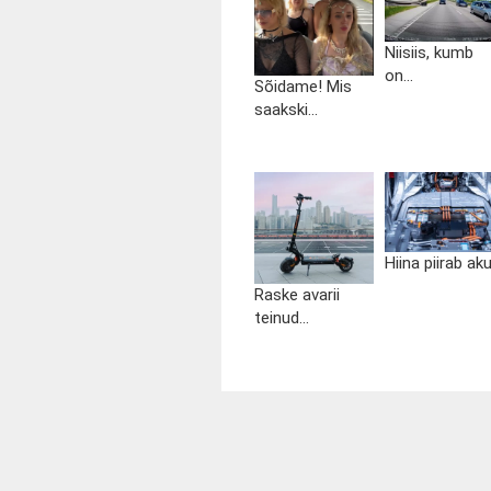
Niisiis, kumb
on...
Sõidame! Mis
saakski...
Hiina piirab aku.
Raske avarii
teinud...