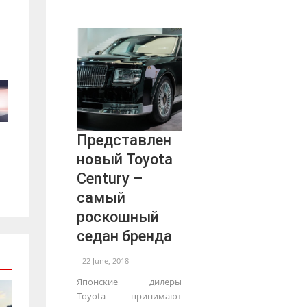
Представлен
новый Toyota
Century –
самый
роскошный
седан бренда
22 June, 2018
Японские дилеры
Toyota принимают