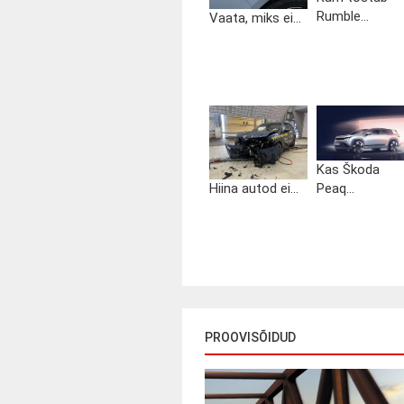
Rumble...
Vaata, miks ei...
Kas Škoda
Hiina autod ei...
Peaq...
PROOVISÕIDUD