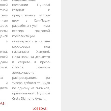
дшей
компании Hyundai
стной
готовит к
были
предстоящему мотор-
чные
шоу в Сан-Паулу
edes
разработанную ими
исты
версию люксовой
ейся
комплектации
 и
популярного в стране
кроссовера под
ента,
названием Diamond.
своей
Пока новинка держится
дали
в секрете и пресс-
бусы.
служба филиала
автоконцерна
ых
распространила три
го и
тизера дебютанта. Судя
ета
по одному из снимков,
премиальный Hyundai
Creta Diamond будет...
DASI
LOE EDASI