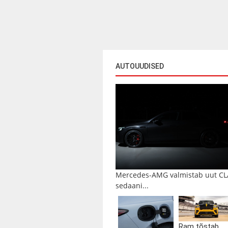
AUTOUUDISED
Mercedes-AMG valmistab uut CL
sedaani...
Ram tõstab