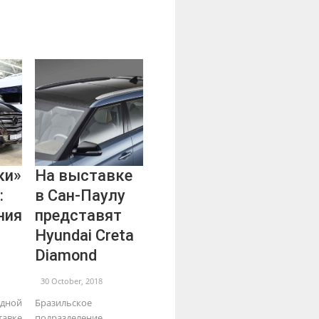
ки»
На выставке
:
в Сан-Паулу
ния
представят
Hyundai Creta
Diamond
30 October, 2018
ной
Бразильское
авке
подразделение