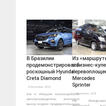
В Бразилии
Из «маршрут
продемонстрировали
в бизнес-купе
роскошный Hyundai
перевоплоще
Creta Diamond
Mercedes
Sprinter
8 November, 2018
1 November, 2018
Как и обещали южнокорейские
автопроизводители, анонсируя
На Международ
выход модели предварительными
автобусной выст