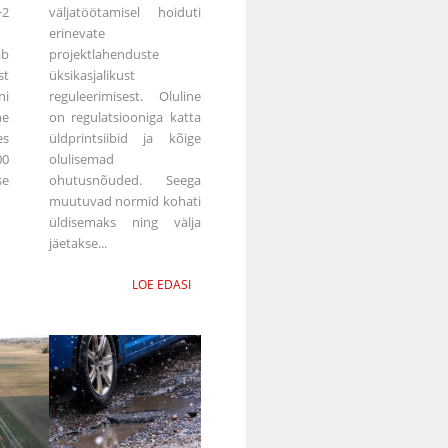
2
väljatöötamisel hoiduti
erinevate
ab
projektlahenduste
st
üksikasjalikust
ni
reguleerimisest. Oluline
ne
on regulatsiooniga katta
es
üldprintsiibid ja kõige
00
olulisemad
e
ohutusnõuded. Seega
muutuvad normid kohati
üldisemaks ning välja
jäetakse...
LOE EDASI