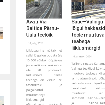
.
Avati Via
Saue–Valingu
Baltica Pärnu-
lõigul hakkasid
Uulu teelõik
tööle muutuva
teabega
18 July, 2024
liiklusmärgid
Liiklusuuring näitab, et
sellel lõigul on oodata üle
4 January, 2024
15 000 sõiduki ööpäevas
Tallinna ringtee Kanam
ja raskeliikluse osakaal on
Valingu teelõigul käivita
üle 20 protsendi.
muutuva teabega kiiru
Ristumised teiste
ja hoiatusmärgid. Lõig
teedega on viidud eri
kehtestatakse tegelike
tasanditele ja
teeoludest sõltuv
paigaldatud
muutuvat kiirus
muutteabega
sarnaselt Tallinna–Pär
liiklusmärgid
ja Tallinna–Tart
võimaldavad vastavalt