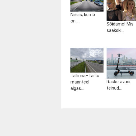
Niisiis, kumb
on...
Sõidame! Mis
saakski...
Tallinna–Tartu
Raske avarii
maanteel
teinud...
algas...