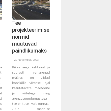
Tee
projekteerimise
normid
muutuvad
paindlikumaks
20 November, 2023
a–
Pikka aega kehtinud ja
ti
suuresti vananenud
s-
määrus on viidud
ul
kooskõlla viimasel ajal
st
kasutatavate meetodite
at
ja võtetega ning
t
arengusuundumustega
nu
tee-ehituse valdkonnas.
u
„Uue määruse