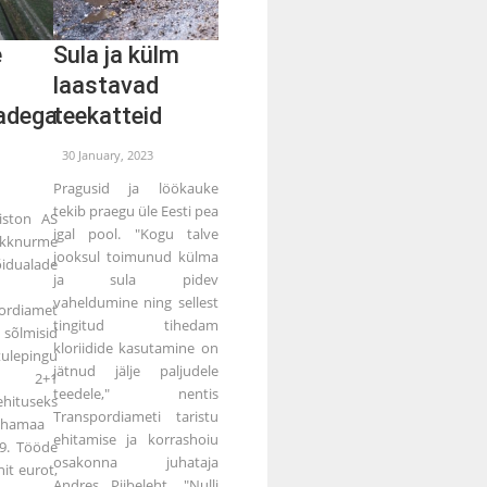
e
Sula ja külm
laastavad
adega
teekatteid
30 January, 2023
Pragusid ja löökauke
tekib praegu üle Eesti pea
iston AS
igal pool. "Kogu talve
ikknurme
jooksul toimunud külma
ualade
ja sula pidev
vaheldumine ning sellest
ordiamet
tingitud tihedam
õlmisid
kloriidide kasutamine on
lepingu
jätnud jälje paljudele
me 2+1
teedele," nentis
ituseks
Transpordiameti taristu
uhamaa
ehitamise ja korrashoiu
,9. Tööde
osakonna juhataja
it eurot,
Andres Piibeleht. "Nulli