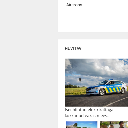
Aircross...
HUVITAV
Iseehitatud elektrirattaga
kukkunud eakas mees...