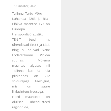
18 October, 2022
Tallinna–Tartu–Võru–
Luhamaa E263 ja Riia–
Pihkva maantee E77 on
Euroopa
transpordivõrgustiku
TEN-T teed, mis
ühendavad Eestit ja Lätit
ning suunduvad Vene
Föderatsiooni Pihkva
suunas. Mõlema
maantee alguses nii
Tallinna kui ka Riia
piirkonnas on 2+2
sõidurajaga teelõigud,
mis on suure
liiklusintensiivsusega.
Need maanteed on
olulised ühendusteed
regioonide,...