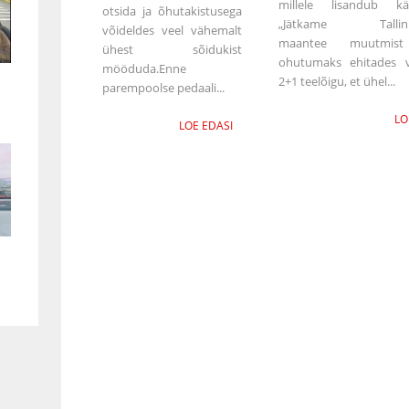
millele lisandub kä
otsida ja õhutakistusega
„Jätkame Tallinn
võideldes veel vähemalt
maantee muutmist
ühest sõidukist
ohutumaks ehitades 
mööduda.Enne
2+1 teelõigu, et ühel...
parempoolse pedaali...
LO
LOE EDASI