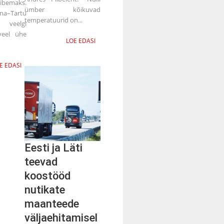
ibemaks.
ümber kõikuvad
a–Tartu
temperatuurid on...
 veelgi
veel ühe
LOE EDASI
E EDASI
Eesti ja Läti
teevad
koostööd
nutikate
maanteede
väljaehitamisel