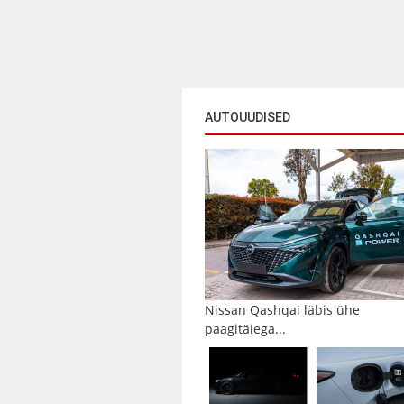
AUTOUUDISED
Nissan Qashqai läbis ühe
paagitäiega...