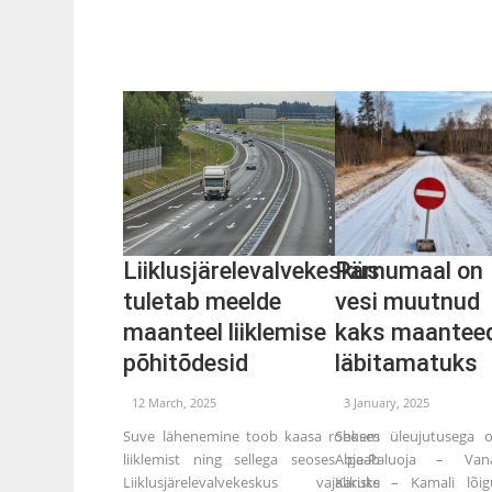
Liiklusjärelevalvekeskus
Pärnumaal on
tuletab meelde
vesi muutnud
maanteel liiklemise
kaks maantee
põhitõdesid
läbitamatuks
12 March, 2025
3 January, 2025
Suve lähenemine toob kaasa rohkem
Seoses üleujutusega 
liiklemist ning sellega seoses peab
Abja-Paluoja – Van
Liiklusjärelevalvekeskus vajalikuks
Kariste – Kamali lõig