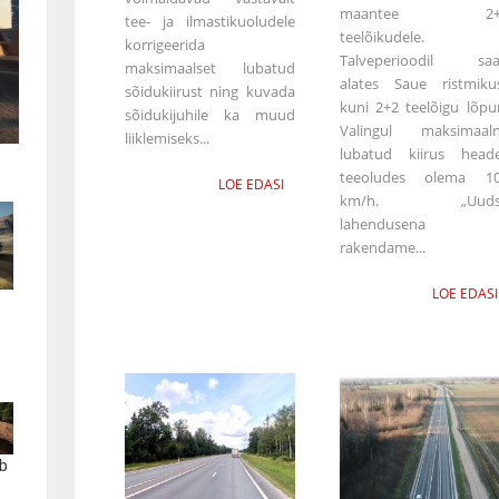
maantee 2+
tee- ja ilmastikuoludele
teelõikudele.
korrigeerida
Talveperioodil sa
maksimaalset lubatud
alates Saue ristmiku
sõidukiirust ning kuvada
kuni 2+2 teelõigu lõpu
sõidukijuhile ka muud
Valingul maksimaal
liiklemiseks...
lubatud kiirus head
teeoludes olema 1
LOE EDASI
km/h. „Uuds
lahendusena
rakendame...
LOE EDASI
b