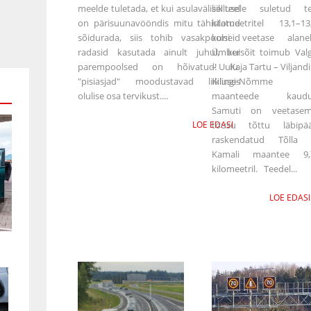
meelde tuletada, et kui asulavälisel teel
liiklusele suletud t
on pärisuunavööndis mitu tähistatud
kilomeetritel 13,1–13
sõidurada, siis tohib vasakpoolseid
kuni veetase alane
radasid kasutada ainult juhul, kui
Ümbersõit toimub Val
parempoolsed on hõivatud! Ka
– Uulu ja Tartu – Viljandi
"pisiasjad" moodustavad liikluses
Kilingi-Nõmme
olulise osa tervikust....
maanteede kaudu
Samuti on veetase
LOE EDASI
tõusu tõttu läbipä
raskendatud Tõlla
Kamali maantee 9,
kilomeetril. Teedel...
LOE EDASI