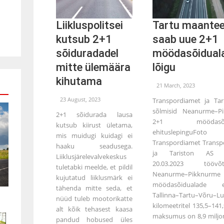
Liikluspolitsei
Tartu maante
kutsub 2+1
saab uue 2+1
sõiduradadel
möödasõidual
mitte ülemäära
lõigu
kihutama
21 March, 2023
23 August, 2023
Transpordiamet ja Tar
sõlmisid Neanurme–P
2+1 sõidurada lausa
2+1 möödasõid
kutsub kiirust ületama,
ehituslepinguFoto
mis muidugi kuidagi ei
Transpordiamet Transp
haaku seadusega.
ja Tariston AS s
Liiklusjärelevalvekeskus
20.03.2023 töövõtu
tuletabki meelde, et pildil
Neanurme–Pikknur
kujutatud liiklusmärk ei
möödasõidualade eh
tähenda mitte seda, et
Tallinna–Tartu–Võru–L
nüüd tuleb mootorikatte
kilomeetritel 135,5–141
alt kõik tehasest kaasa
maksumus on 8,9 miljon
pandud hobused üles