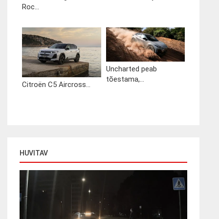
Roc...
Uncharted peab
tõestama,...
Citroën C5 Aircross...
HUVITAV