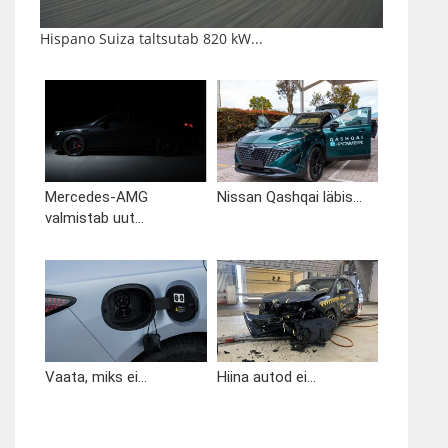
Hispano Suiza taltsutab 820 kW...
Mercedes-AMG
Nissan Qashqai läbis...
valmistab uut...
Vaata, miks ei...
Hiina autod ei...