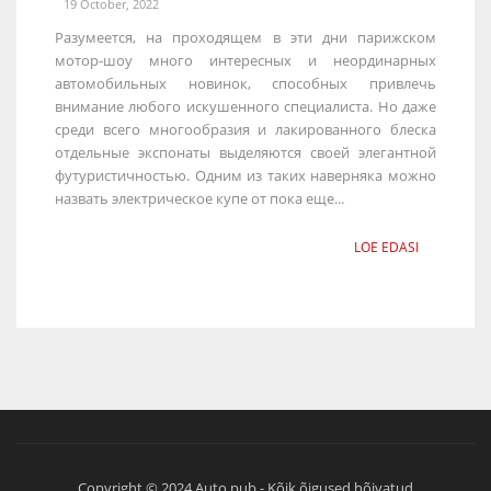
19 October, 2022
Разумеется, на проходящем в эти дни парижском
мотор-шоу много интересных и неординарных
автомобильных новинок, способных привлечь
внимание любого искушенного специалиста. Но даже
среди всего многообразия и лакированного блеска
отдельные экспонаты выделяются своей элегантной
футуристичностью. Одним из таких наверняка можно
назвать электрическое купе от пока еще...
LOE EDASI
Copyright © 2024 Auto.pub - Kõik õigused hõivatud