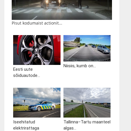
Pisut kodumaist actionit...
Niisiis, kumb on...
Eesti uute
sõiduautode...
Iseehitatud
Tallinna–Tartu maanteel
elektrirattaga
algas...