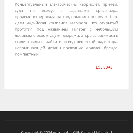
Концептуальный электрический кабриолет, причем,
судя по всему, с задатками кроссовера,
продемонстрировала на «родном» мотор-шоу в Нью-
Дели индийская компания Mahindra. Это открытый
прототип под названием Funster с небольшим
лобовым стеклом, двумя дверьми, открывающимися в
стиле крыльев чайки и псевдорешеткой радиатора,
напоминающей дизайн последних моделей бренда.
Компактный...
LOE EDASI
Copyright © 2024 Auto.pub - Kõik õigused hõivatud