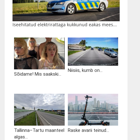
Iseehitatud elektrirattaga kukkunud eakas mees...
Niisiis, kumb on...
Sõidame! Mis saakski...
Tallinna–Tartu maanteel
Raske avarii teinud...
algas...