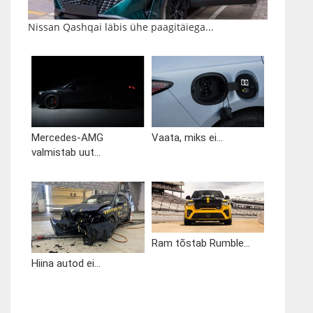
Nissan Qashqai läbis ühe paagitäiega...
Mercedes-AMG
Vaata, miks ei...
valmistab uut...
Ram tõstab Rumble...
Hiina autod ei...