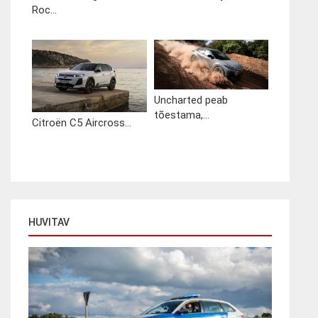
Roc...
Uncharted peab
tõestama,...
Citroën C5 Aircross...
HUVITAV