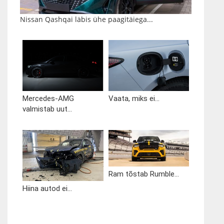
Nissan Qashqai läbis ühe paagitäiega...
Mercedes-AMG
Vaata, miks ei...
valmistab uut...
Ram tõstab Rumble...
Hiina autod ei...