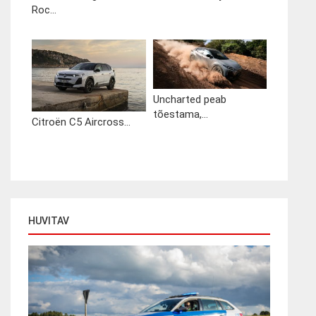
Roc...
Uncharted peab
tõestama,...
Citroën C5 Aircross...
HUVITAV