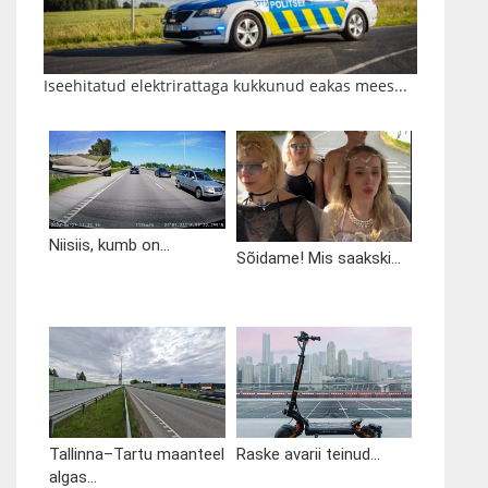
Iseehitatud elektrirattaga kukkunud eakas mees...
Niisiis, kumb on...
Sõidame! Mis saakski...
Tallinna–Tartu maanteel
Raske avarii teinud...
algas...