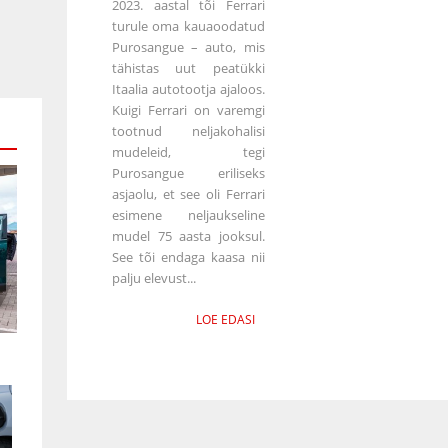
2023. aastal tõi Ferrari
turule oma kauaoodatud
Purosangue – auto, mis
tähistas uut peatükki
Itaalia autotootja ajaloos.
Kuigi Ferrari on varemgi
tootnud neljakohalisi
mudeleid, tegi
Purosangue eriliseks
asjaolu, et see oli Ferrari
esimene neljaukseline
mudel 75 aasta jooksul.
See tõi endaga kaasa nii
palju elevust...
LOE EDASI