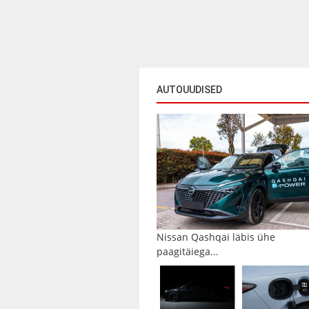
AUTOUUDISED
Nissan Qashqai läbis ühe
paagitäiega...