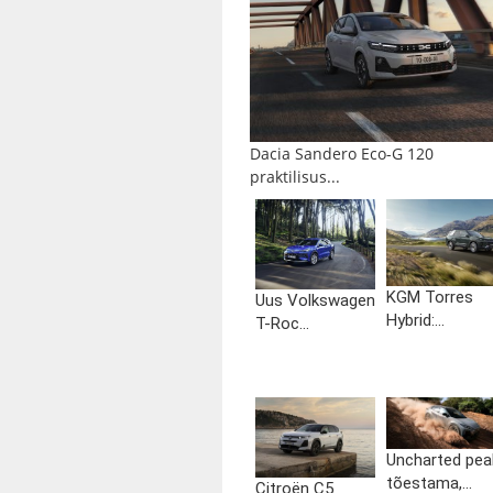
Dacia Sandero Eco-G 120
praktilisus...
KGM Torres
Uus Volkswagen
Hybrid:...
T-Roc...
Uncharted pea
tõestama,...
Citroën C5