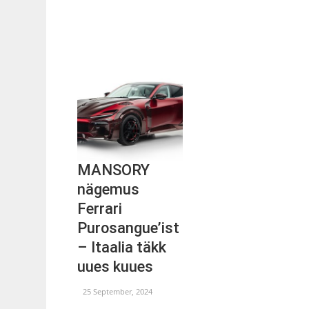
MANSORY
nägemus
Ferrari
Purosangue’ist
– Itaalia täkk
uues kuues
25 September, 2024