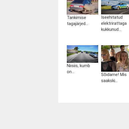
Iseehitatud
Tankimise
elektrirattaga
tagajärjed...
kukkunud...
Niisiis, kumb
on...
Sõidame! Mis
saakski...