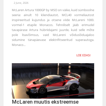
2 June, 2026
McLaren Artura 1000GP by MSO on väike, kuid sümboolne
seeria: ainult 10 kliendiautot, MCL40 vormeliautost
inspireeritud kujundus ja otsene viide McLareni 1000.
vormel-1 etapile Monacos. Tehniliselt jääb erimudel
tavapärase Artura hübriidajami juurde, kuid selle mõte
pole lisavõimsus, vaid McLareni võidusõiduajaloo
sidumine tänapäevase elektrifitseeritud superautoga.
Monaco...
LOE EDASI
McLaren muutis ekstreemse