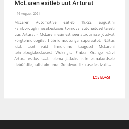
McLaren esitleb uut Arturat
16 August, 2021
McLaren Automotive esitleb 19.-22. augustini
Farnborough messikeskuses toimuval autonäitusel täiesti
uus Arturat - McLareni esimest seeriatootmisse jõudvat
kõrgtehnoloogilist hübriidmootoriga superautot. Näitus
leiab aset vaid linnulennu kaugusel McLareni
tehnoloogiakeskusest Wokingis. Ember Orange värvi
Artura esitlus saab olema jätkuks selle esmakordsele
debüüdile juulis toimunud Goodwoodi kiiruse festivalil....
LOE EDASI