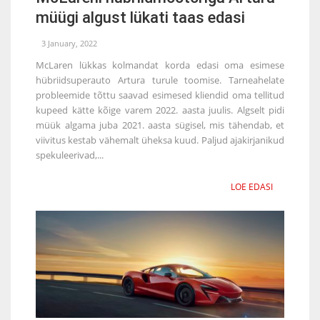
müügi algust lükati taas edasi
3 January, 2022
McLaren lükkas kolmandat korda edasi oma esimese
hübriidsuperauto Artura turule toomise. Tarneahelate
probleemide tõttu saavad esimesed kliendid oma tellitud
kupeed kätte kõige varem 2022. aasta juulis. Algselt pidi
müük algama juba 2021. aasta sügisel, mis tähendab, et
viivitus kestab vähemalt üheksa kuud. Paljud ajakirjanikud
spekuleerivad,...
LOE EDASI