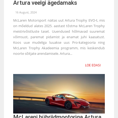
Artura veelgi ägedamaks
16 August, 2024
McLaren Motorsport näitas uut Artura Trophy EVO-t, mis
on mõeldud alates 2025. aastast tõstma McLaren Trophy
meistrivõistluste taset. Uuendused hõlmavad suuremat
võimsust, paremat pidamist ja enamat juhi kaasatust.
Koos uue mudeliga luuakse uus Pro-kategooria ning
McLaren Trophy Akadeemia programm, mis keskendub
noorte sõitjate arendamisele. Artura...
LOE EDASI
McLareni hübriidmootoriga Artura