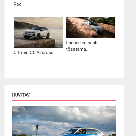
Roc...
Uncharted peab
tõestama,...
Citroën C5 Aircross...
HUVITAV