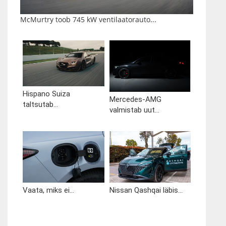
McMurtry toob 745 kW ventilaatorauto...
Hispano Suiza
Mercedes-AMG
taltsutab...
valmistab uut...
Vaata, miks ei...
Nissan Qashqai läbis...