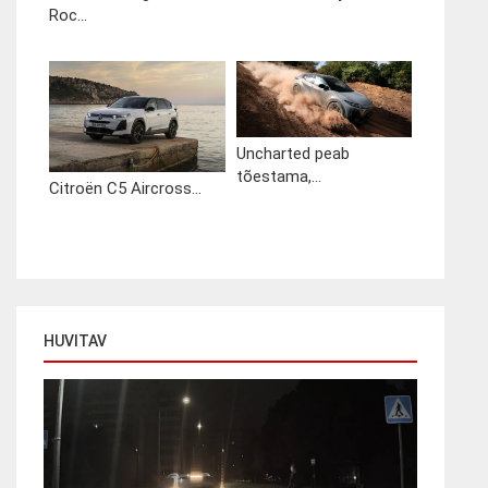
Roc...
Uncharted peab
tõestama,...
Citroën C5 Aircross...
HUVITAV