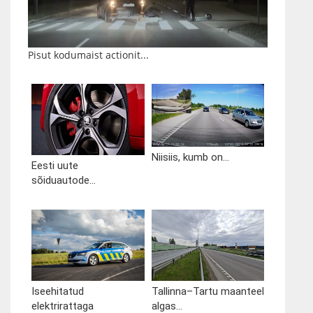
Pisut kodumaist actionit...
Niisiis, kumb on...
Eesti uute
sõiduautode...
Iseehitatud
Tallinna–Tartu maanteel
elektrirattaga
algas...