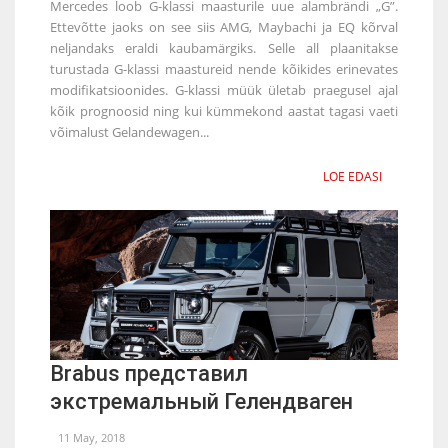
Mercedes loob G-klassi maasturile uue alambrändi „G”.
Ettevõtte jaoks on see siis AMG, Maybachi ja EQ kõrval
neljandaks eraldi kaubamärgiks. Selle all plaanitakse
turustada G-klassi maastureid nende kõikides erinevates
modifikatsioonides. G-klassi müük ületab praegusel ajal
kõik prognoosid ning kui kümmekond aastat tagasi vaeti
võimalust Gelandewagen...
LOE EDASI
Brabus представил
экстремальный Гелендваген
11 May, 2018