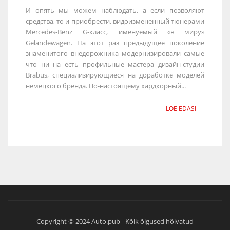
И опять мы можем наблюдать, а если позволяют
средства, то и приобрести, видоизмененный тюнерами
Mercedes-Benz G-класс, именуемый «в миру»
Geländewagen. На этот раз предыдущее поколение
знаменитого внедорожника модернизировали самые
что ни на есть профильные мастера дизайн-студии
Brabus, специализирующиеся на доработке моделей
немецкого бренда. По-настоящему хардкорный...
LOE EDASI
Copyright © 2024 Auto.pub - Kõik õigused hõivatud