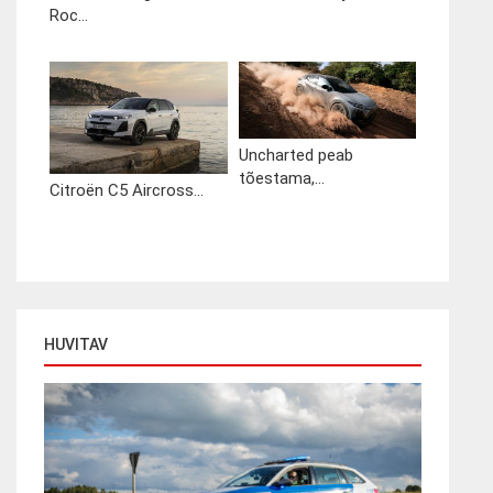
Roc...
Uncharted peab
tõestama,...
Citroën C5 Aircross...
HUVITAV