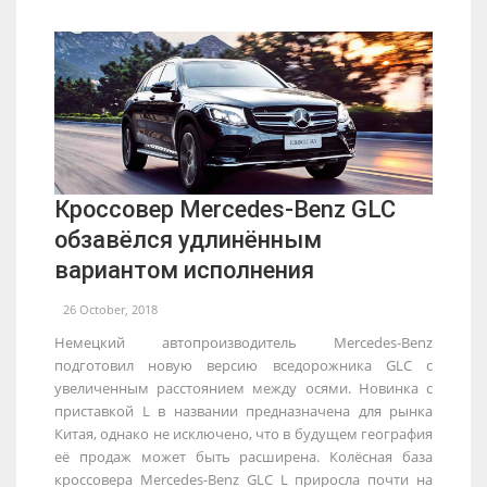
Кроссовер Mercedes-Benz GLC
обзавёлся удлинённым
вариантом исполнения
26 October, 2018
Немецкий автопроизводитель Mercedes-Benz
подготовил новую версию вседорожника GLC с
увеличенным расстоянием между осями. Новинка с
приставкой L в названии предназначена для рынка
Китая, однако не исключено, что в будущем география
её продаж может быть расширена. Колёсная база
кроссовера Mercedes-Benz GLC L приросла почти на