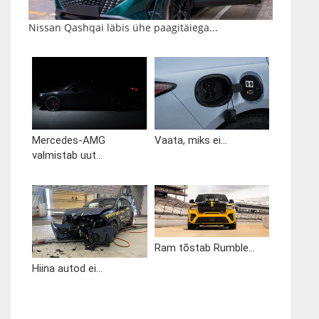
Nissan Qashqai läbis ühe paagitäiega...
Mercedes-AMG
Vaata, miks ei...
valmistab uut...
Ram tõstab Rumble...
Hiina autod ei...