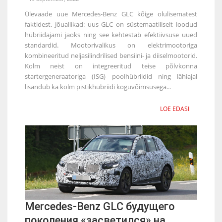
Ülevaade uue Mercedes-Benz GLC kõige olulisematest
faktidest. Jõuallikad: uus GLC on süstemaatiliselt loodud
hübriidajami jaoks ning see kehtestab efektiivsuse uued
standardid. Mootorivalikus on elektrimootoriga
kombineeritud neljasilindrilised bensiini- ja diiselmootorid.
Kolm neist on integreeritud teise põlvkonna
startergeneraatoriga (ISG) poolhübriidid ning lähiajal
lisandub ka kolm pistikhübriidi koguvõimsusega...
LOE EDASI
Mercedes-Benz GLC будущего
поколения «засветился» на