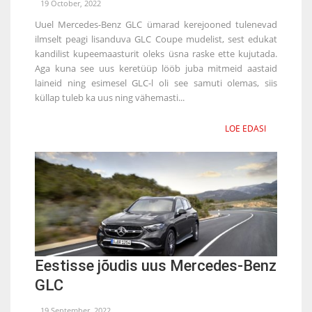
19 October, 2022
Uuel Mercedes-Benz GLC ümarad kerejooned tulenevad
ilmselt peagi lisanduva GLC Coupe mudelist, sest edukat
kandilist kupeemaasturit oleks üsna raske ette kujutada.
Aga kuna see uus keretüüp lööb juba mitmeid aastaid
laineid ning esimesel GLC-l oli see samuti olemas, siis
küllap tuleb ka uus ning vähemasti...
LOE EDASI
Eestisse jõudis uus Mercedes-Benz
GLC
19 September, 2022