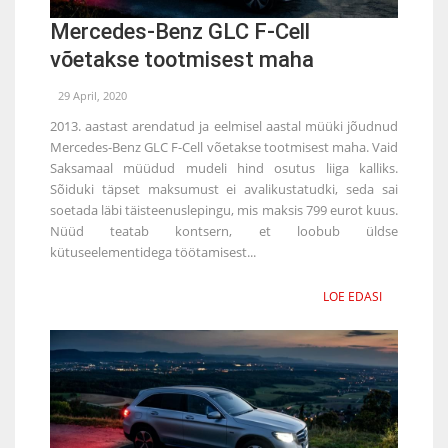
Mercedes-Benz GLC F-Cell
võetakse tootmisest maha
29 April, 2020
2013. aastast arendatud ja eelmisel aastal müüki jõudnud
Mercedes-Benz GLC F-Cell võetakse tootmisest maha. Vaid
Saksamaal müüdud mudeli hind osutus liiga kalliks.
Sõiduki täpset maksumust ei avalikustatudki, seda sai
soetada läbi täisteenuslepingu, mis maksis 799 eurot kuus.
Nüüd teatab kontsern, et loobub üldse
kütuseelementidega töötamisest...
LOE EDASI