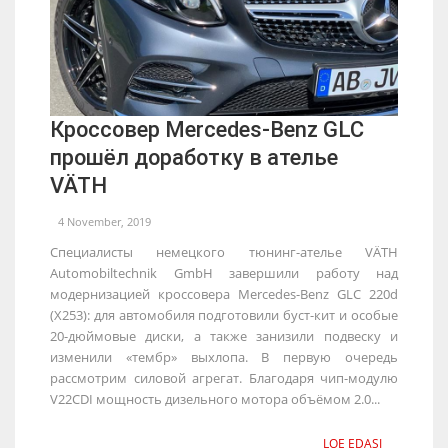
Кроссовер Mercedes-Benz GLC
прошёл доработку в ателье
VÄTH
4 November, 2019
Специалисты немецкого тюнинг-ателье VÄTH
Automobiltechnik GmbH завершили работу над
модернизацией кроссовера Mercedes-Benz GLC 220d
(X253): для автомобиля подготовили буст-кит и особые
20-дюймовые диски, а также занизили подвеску и
изменили «тембр» выхлопа. В первую очередь
рассмотрим силовой агрегат. Благодаря чип-модулю
V22CDI мощность дизельного мотора объёмом 2.0...
LOE EDASI