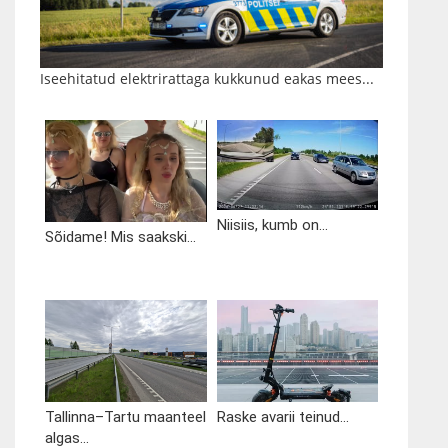
Iseehitatud elektrirattaga kukkunud eakas mees...
Niisiis, kumb on...
Sõidame! Mis saakski...
Tallinna–Tartu maanteel
Raske avarii teinud...
algas...