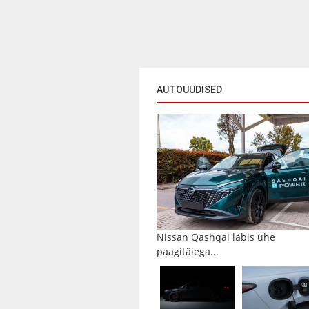
AUTOUUDISED
Nissan Qashqai läbis ühe
paagitäiega...