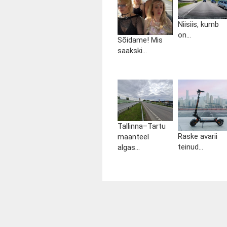
Niisiis, kumb
on...
Sõidame! Mis
saakski...
Tallinna–Tartu
Raske avarii
maanteel
teinud...
algas...