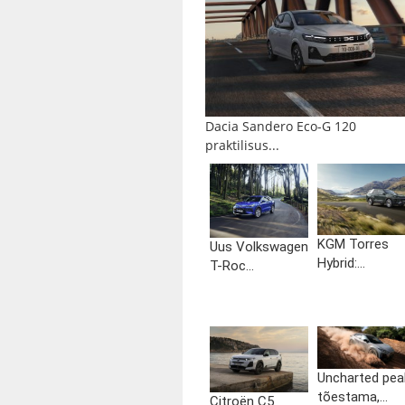
Dacia Sandero Eco-G 120
praktilisus...
KGM Torres
Uus Volkswagen
Hybrid:...
T-Roc...
Uncharted pea
tõestama,...
Citroën C5