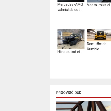
Mercedes-AMG
Vaata, miks ei..
valmistab uut...
Ram tõstab
Rumble...
Hiina autod ei...
PROOVISÕIDUD