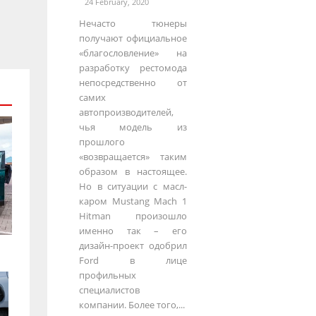
24 February, 2020
Нечасто тюнеры
получают официальное
«благословление» на
разработку рестомода
непосредственно от
самих
автопроизводителей,
чья модель из
прошлого
«возвращается» таким
образом в настоящее.
Но в ситуации с масл-
каром Mustang Mach 1
Hitman произошло
именно так – его
дизайн-проект одобрил
Ford в лице
профильных
специалистов
компании. Более того,...