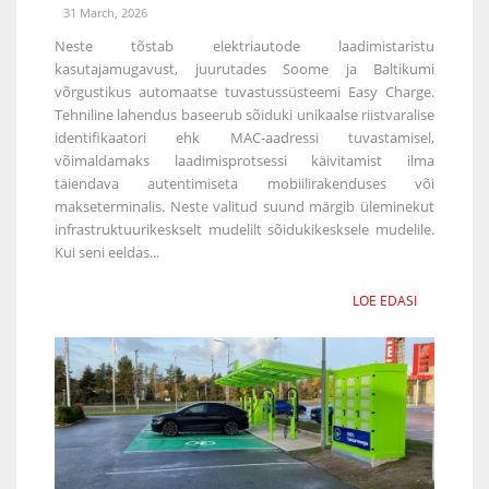
31 March, 2026
Neste tõstab elektriautode laadimistaristu
kasutajamugavust, juurutades Soome ja Baltikumi
võrgustikus automaatse tuvastussüsteemi Easy Charge.
Tehniline lahendus baseerub sõiduki unikaalse riistvaralise
identifikaatori ehk MAC-aadressi tuvastamisel,
võimaldamaks laadimisprotsessi käivitamist ilma
täiendava autentimiseta mobiilirakenduses või
makseterminalis. Neste valitud suund märgib üleminekut
infrastruktuurikeskselt mudelilt sõidukikesksele mudelile.
Kui seni eeldas...
LOE EDASI