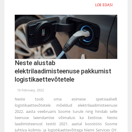
LOE EDASI
Neste alustab
elektrilaadimisteenuse pakkumist
logistikaettevõtetele
16 February, 2022
Neste toob oma esimese spetsiaalselt
logistikaettevõtetele mõeldud elektrilaadimisteenuse
2022. aasta veebruaris Soome turule ning hindab selle
teenuse laiendamise võimalusi ka Eestisse. Neste
laadimisteenust testiti 2021. aastal koostöös Soome
juhtiva kolimis- ja logistikaettevõttega Niemi Services OY.