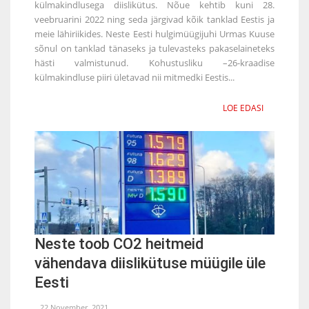
külmakindlusega diislikütus. Nõue kehtib kuni 28.
veebruarini 2022 ning seda järgivad kõik tanklad Eestis ja
meie lähiriikides. Neste Eesti hulgimüügijuhi Urmas Kuuse
sõnul on tanklad tänaseks ja tulevasteks pakaselaineteks
hästi valmistunud. Kohustusliku –26-kraadise
külmakindluse piiri ületavad nii mitmedki Eestis...
LOE EDASI
Neste toob CO2 heitmeid
vähendava diislikütuse müügile üle
Eesti
22 November, 2021