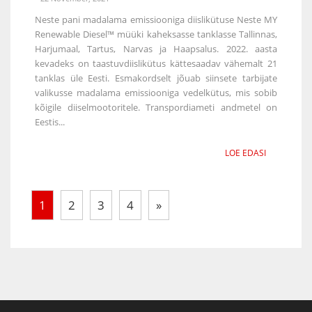
Neste pani madalama emissiooniga diislikütuse Neste MY
Renewable Diesel™ müüki kaheksasse tanklasse Tallinnas,
Harjumaal, Tartus, Narvas ja Haapsalus. 2022. aasta
kevadeks on taastuvdiislikütus kättesaadav vähemalt 21
tanklas üle Eesti. Esmakordselt jõuab siinsete tarbijate
valikusse madalama emissiooniga vedelkütus, mis sobib
kõigile diiselmootoritele. Transpordiameti andmetel on
Eestis...
LOE EDASI
1
2
3
4
»