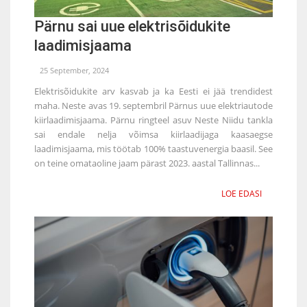
Pärnu sai uue elektrisõidukite
laadimisjaama
25 September, 2024
Elektrisõidukite arv kasvab ja ka Eesti ei jää trendidest
maha. Neste avas 19. septembril Pärnus uue elektriautode
kiirlaadimisjaama. Pärnu ringteel asuv Neste Niidu tankla
sai endale nelja võimsa kiirlaadijaga kaasaegse
laadimisjaama, mis töötab 100% taastuvenergia baasil. See
on teine omataoline jaam pärast 2023. aastal Tallinnas...
LOE EDASI