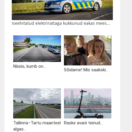
Iseehitatud elektrirattaga kukkunud eakas mees...
Niisiis, kumb on...
Sõidame! Mis saakski...
Tallinna–Tartu maanteel
Raske avarii teinud...
algas...