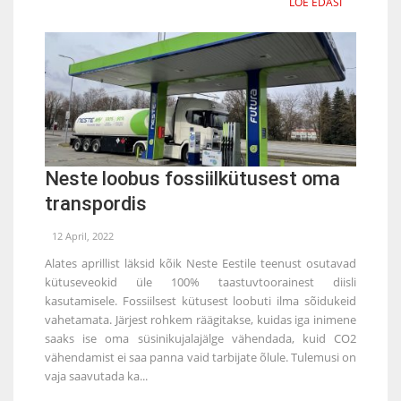
LOE EDASI
Neste loobus fossiilkütusest oma
transpordis
12 April, 2022
Alates aprillist läksid kõik Neste Eestile teenust osutavad
kütuseveokid üle 100% taastuvtoorainest diisli
kasutamisele. Fossiilsest kütusest loobuti ilma sõidukeid
vahetamata. Järjest rohkem räägitakse, kuidas iga inimene
saaks ise oma süsinikujalajälge vähendada, kuid CO2
vähendamist ei saa panna vaid tarbijate õlule. Tulemusi on
vaja saavutada ka...