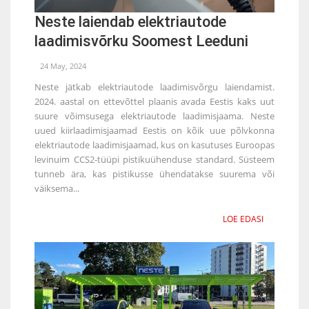
Neste laiendab elektriautode
laadimisvõrku Soomest Leeduni
24 May, 2024
Neste jätkab elektriautode laadimisvõrgu laiendamist.
2024. aastal on ettevõttel plaanis avada Eestis kaks uut
suure võimsusega elektriautode laadimisjaama. Neste
uued kiirlaadimisjaamad Eestis on kõik uue põlvkonna
elektriautode laadimisjaamad, kus on kasutuses Euroopas
levinuim CCS2-tüüpi pistikuühenduse standard. Süsteem
tunneb ära, kas pistikusse ühendatakse suurema või
väiksema...
LOE EDASI