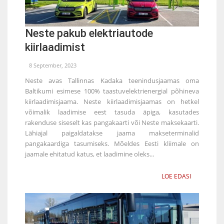
Neste pakub elektriautode
kiirlaadimist
8 September, 2023
Neste avas Tallinnas Kadaka teenindusjaamas oma
Baltikumi esimese 100% taastuvelektrienergial põhineva
kiirlaadimisjaama. Neste kiirlaadimisjaamas on hetkel
võimalik laadimise eest tasuda äpiga, kasutades
rakenduse siseselt kas pangakaarti või Neste maksekaarti.
Lähiajal paigaldatakse jaama makseterminalid
pangakaardiga tasumiseks. Mõeldes Eesti kliimale on
jaamale ehitatud katus, et laadimine oleks...
LOE EDASI