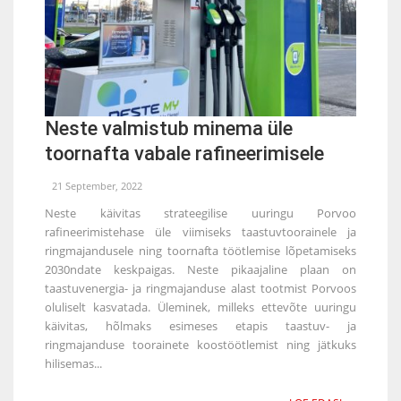
Neste valmistub minema üle
toornafta vabale rafineerimisele
21 September, 2022
Neste käivitas strateegilise uuringu Porvoo
rafineerimistehase üle viimiseks taastuvtoorainele ja
ringmajandusele ning toornafta töötlemise lõpetamiseks
2030ndate keskpaigas. Neste pikaajaline plaan on
taastuvenergia- ja ringmajanduse alast tootmist Porvoos
oluliselt kasvatada. Üleminek, milleks ettevõte uuringu
käivitas, hõlmaks esimeses etapis taastuv- ja
ringmajanduse toorainete koostöötlemist ning jätkuks
hilisemas...