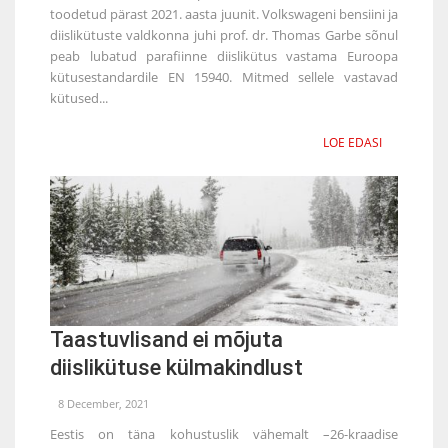
toodetud pärast 2021. aasta juunit. Volkswageni bensiini ja
diislikütuste valdkonna juhi prof. dr. Thomas Garbe sõnul
peab lubatud parafiinne diislikütus vastama Euroopa
kütusestandardile EN 15940. Mitmed sellele vastavad
kütused...
LOE EDASI
Taastuvlisand ei mõjuta
diislikütuse külmakindlust
8 December, 2021
Eestis on täna kohustuslik vähemalt –26-kraadise