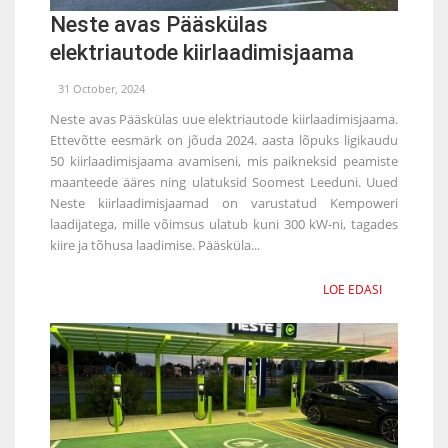
Neste avas Pääskülas
elektriautode kiirlaadimisjaama
31 October, 2024
Neste avas Pääskülas uue elektriautode kiirlaadimisjaama.
Ettevõtte eesmärk on jõuda 2024. aasta lõpuks ligikaudu
50 kiirlaadimisjaama avamiseni, mis paikneksid peamiste
maanteede ääres ning ulatuksid Soomest Leeduni. Uued
Neste kiirlaadimisjaamad on varustatud Kempoweri
laadijatega, mille võimsus ulatub kuni 300 kW-ni, tagades
kiire ja tõhusa laadimise. Pääsküla...
LOE EDASI