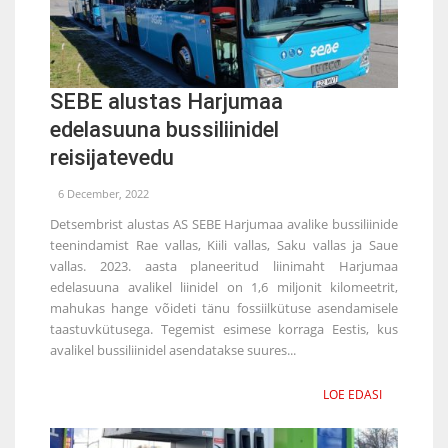
SEBE alustas Harjumaa
edelasuuna bussiliinidel
reisijatevedu
6 December, 2022
Detsembrist alustas AS SEBE Harjumaa avalike bussiliinide
teenindamist Rae vallas, Kiili vallas, Saku vallas ja Saue
vallas. 2023. aasta planeeritud liinimaht Harjumaa
edelasuuna avalikel liinidel on 1,6 miljonit kilomeetrit,
mahukas hange võideti tänu fossiilkütuse asendamisele
taastuvkütusega. Tegemist esimese korraga Eestis, kus
avalikel bussiliinidel asendatakse suures...
LOE EDASI