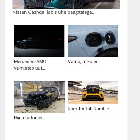
Nissan Qashqai läbis ühe paagitäiega...
Mercedes-AMG
Vaata, miks ei...
valmistab uut...
Ram tõstab Rumble...
Hiina autod ei...