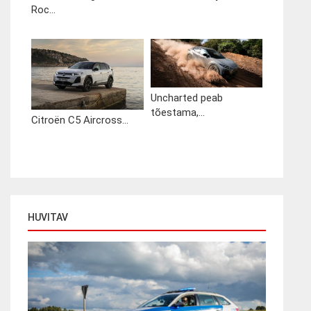
Roc...
Uncharted peab
tõestama,...
Citroën C5 Aircross...
HUVITAV