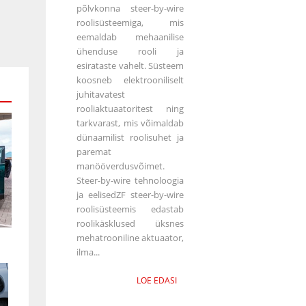
põlvkonna steer-by-wire
roolisüsteemiga, mis
eemaldab mehaanilise
ühenduse rooli ja
esirataste vahelt. Süsteem
koosneb elektrooniliselt
juhitavatest
rooliaktuaatoritest ning
tarkvarast, mis võimaldab
dünaamilist roolisuhet ja
paremat
manööverdusvõimet.
Steer-by-wire tehnoloogia
ja eelisedZF steer-by-wire
roolisüsteemis edastab
roolikäsklused üksnes
mehatrooniline aktuaator,
ilma...
LOE EDASI