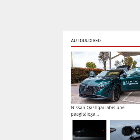
AUTOUUDISED
Nissan Qashqai läbis ühe
paagitäiega...