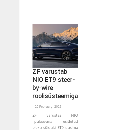
ZF varustab
NIO ET9 steer-
by-wire
roolisüsteemiga
20 February, 2025
ZF varustas NIO
lipulaevana esitletud
elektrisõiduki ET9 uusima