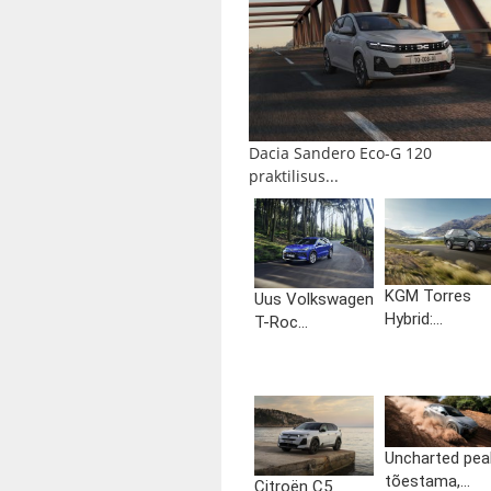
Dacia Sandero Eco-G 120
praktilisus...
KGM Torres
Uus Volkswagen
Hybrid:...
T-Roc...
Uncharted pea
tõestama,...
Citroën C5