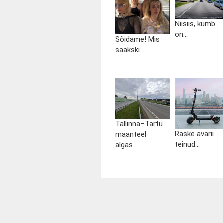
Niisiis, kumb
on...
Sõidame! Mis
saakski...
Tallinna–Tartu
Raske avarii
maanteel
teinud...
algas...