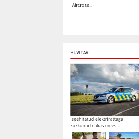
Aircross...
HUVITAV
Iseehitatud elektrirattaga
kukkunud eakas mees...