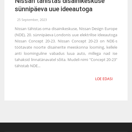
Nissan tähistas disainikeskuse
sünnipäeva uue ideeautoga
25 September, 2023
Nissan tähistas oma disainikeskuse, Nissan Design Europe
(NDE), 20. sünnipäeva Londonis uue elektrilise ideeautoga
Nissan Concept 20-23. Nissan Concept 20-23 on NDE-s
töötavate noorte disainerite meeskonna looming, kellele
anti loominguline vabadus luua auto, millega nad ise
tahaksid linnatänavatel sõita. Mudeli nimi "Concept 20-23"
tähistab NDE...
LOE EDASI