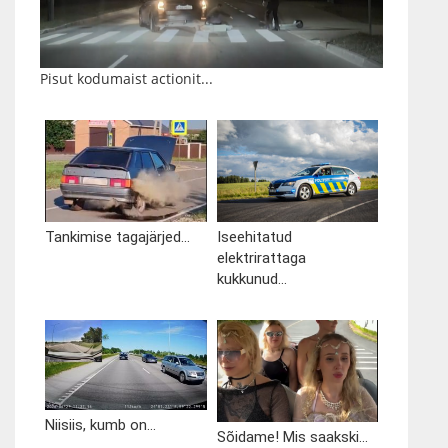
Pisut kodumaist actionit...
Tankimise tagajärjed...
Iseehitatud
elektrirattaga
kukkunud...
Niisiis, kumb on...
Sõidame! Mis saakski...