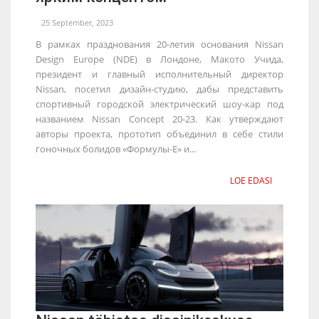
25 September, 2023
В рамках празднования 20-летия основания Nissan
Design Europe (NDE) в Лондоне, Макото Учида,
президент и главный исполнительный директор
Nissan, посетил дизайн-студию, дабы представить
спортивный городской электрический шоу-кар под
названием Nissan Concept 20-23. Как утверждают
авторы проекта, прототип объединил в себе стили
гоночных болидов «Формулы-Е» и...
LOE EDASI