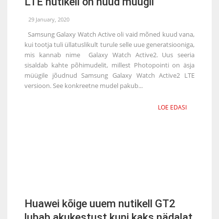
LTE nutikell on nüüd müügil
29 January, 2020
Samsung Galaxy Watch Active oli vaid mõned kuud vana,
kui tootja tuli üllatuslikult turule selle uue generatsiooniga,
mis kannab nime Galaxy Watch Active2. Uus seeria
sisaldab kahte põhimudelit, millest Photopointi on äsja
müügile jõudnud Samsung Galaxy Watch Active2 LTE
versioon. See konkreetne mudel pakub...
LOE EDASI
Huawei kõige uuem nutikell GT2
lubab akukestust kuni kaks nädalat