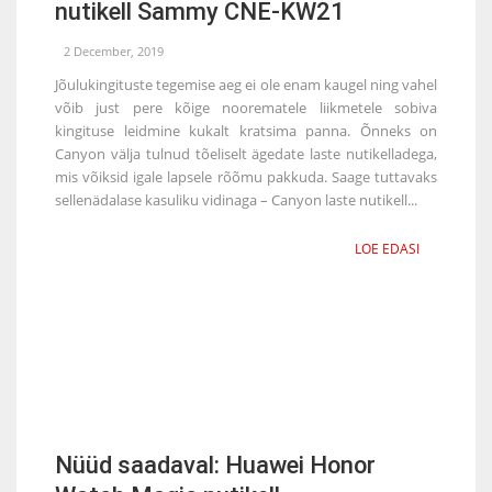
nutikell Sammy CNE-KW21
2 December, 2019
Jõulukingituste tegemise aeg ei ole enam kaugel ning vahel
võib just pere kõige noorematele liikmetele sobiva
kingituse leidmine kukalt kratsima panna. Õnneks on
Canyon välja tulnud tõeliselt ägedate laste nutikelladega,
mis võiksid igale lapsele rõõmu pakkuda. Saage tuttavaks
sellenädalase kasuliku vidinaga – Canyon laste nutikell...
LOE EDASI
Nüüd saadaval: Huawei Honor