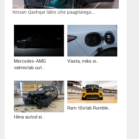
Nissan Qashqai läbis ühe paagitäiega...
Mercedes-AMG
Vaata, miks ei...
valmistab uut...
Ram tõstab Rumble...
Hiina autod ei...