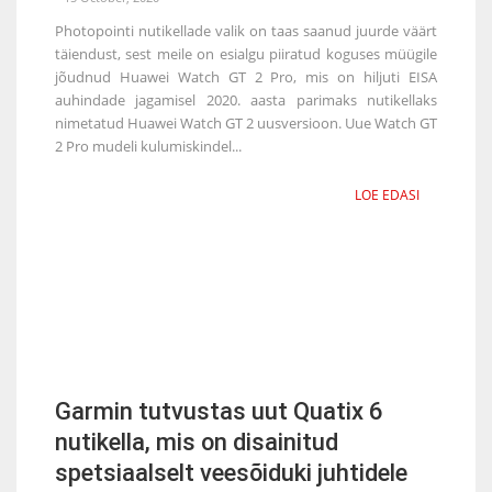
Photopointi nutikellade valik on taas saanud juurde väärt
täiendust, sest meile on esialgu piiratud koguses müügile
jõudnud Huawei Watch GT 2 Pro, mis on hiljuti EISA
auhindade jagamisel 2020. aasta parimaks nutikellaks
nimetatud Huawei Watch GT 2 uusversioon. Uue Watch GT
2 Pro mudeli kulumiskindel...
LOE EDASI
Garmin tutvustas uut Quatix 6
nutikella, mis on disainitud
spetsiaalselt veesõiduki juhtidele