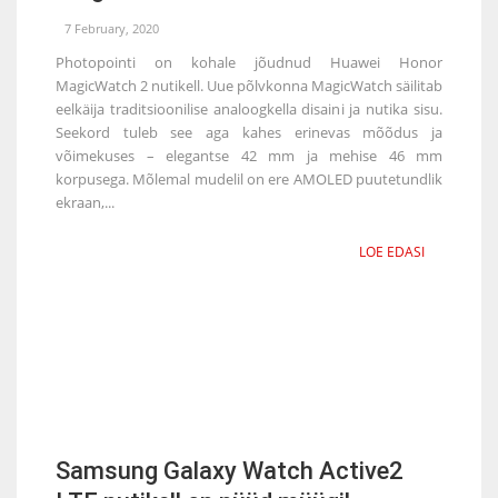
7 February, 2020
Photopointi on kohale jõudnud Huawei Honor
MagicWatch 2 nutikell. Uue põlvkonna MagicWatch säilitab
eelkäija traditsioonilise analoogkella disaini ja nutika sisu.
Seekord tuleb see aga kahes erinevas mõõdus ja
võimekuses – elegantse 42 mm ja mehise 46 mm
korpusega. Mõlemal mudelil on ere AMOLED puutetundlik
ekraan,...
LOE EDASI
Samsung Galaxy Watch Active2