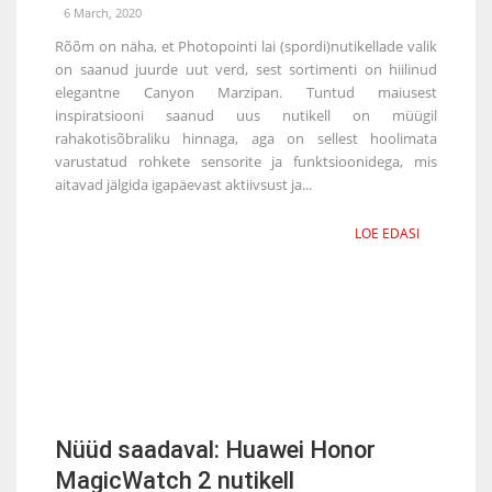
6 March, 2020
Rõõm on näha, et Photopointi lai (spordi)nutikellade valik
on saanud juurde uut verd, sest sortimenti on hiilinud
elegantne Canyon Marzipan. Tuntud maiusest
inspiratsiooni saanud uus nutikell on müügil
rahakotisõbraliku hinnaga, aga on sellest hoolimata
varustatud rohkete sensorite ja funktsioonidega, mis
aitavad jälgida igapäevast aktiivsust ja...
LOE EDASI
Nüüd saadaval: Huawei Honor
MagicWatch 2 nutikell