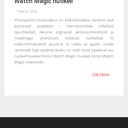
Watch Magic nutikell
7 March, 2019
Photopointi tootevalikus on kõikvõimalikke randme peal
kantavaid seadeldisi – trennihuntidele mõeldud
spordikellad, liikuma ärgitavad aktiivsusmonitorid ja
maailmaga ühenduses hoidvad nutikellad. Et
valikuvõimalustest puudust ei tuleks ja igaüks omale
randmele õige seadme leiaks, on meil nüüd saadaval uus
nutikell Huawei Honor Watch Magic. Huawei Honor Watch
Magic meenutab...
LOE EDASI