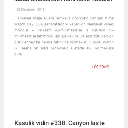
23 December, 2019
Huawei kõige uuem nutikella põlvkond kannab nime
Watch GT2. Uue generatsiooni kellad on saadaval kahes
mõõdus – väiksem 42-millimeetrise ja suurem 46-
millimeetrise läbimõõduga nutikell. Suurusest sõltuvalt on
pisut erinev ka nende tehniline võimekus. Huawei Watch
GT seeria on alati proovinud ületada aku võimekuse
piire....
LOE EDASI
Kasulik vidin #338: Canyon laste