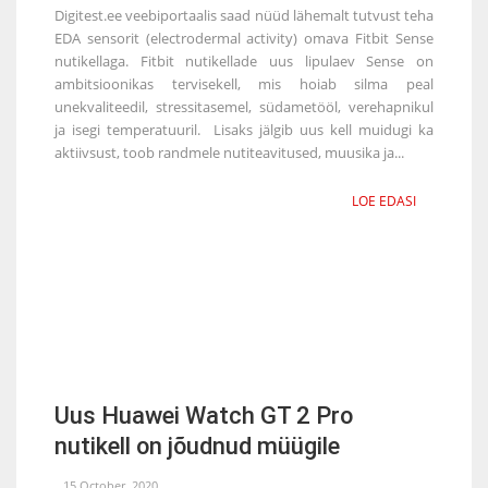
Digitest.ee veebiportaalis saad nüüd lähemalt tutvust teha
EDA sensorit (electrodermal activity) omava Fitbit Sense
nutikellaga. Fitbit nutikellade uus lipulaev Sense on
ambitsioonikas tervisekell, mis hoiab silma peal
unekvaliteedil, stressitasemel, südametööl, verehapnikul
ja isegi temperatuuril. Lisaks jälgib uus kell muidugi ka
aktiivsust, toob randmele nutiteavitused, muusika ja...
LOE EDASI
Uus Huawei Watch GT 2 Pro
nutikell on jõudnud müügile
15 October, 2020