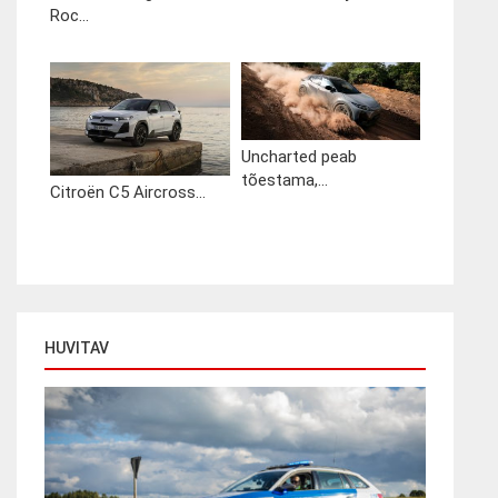
Roc...
Uncharted peab
tõestama,...
Citroën C5 Aircross...
HUVITAV