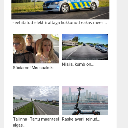
Iseehitatud elektrirattaga kukkunud eakas mees...
Niisiis, kumb on...
Sõidame! Mis saakski...
Tallinna–Tartu maanteel
Raske avarii teinud...
algas...