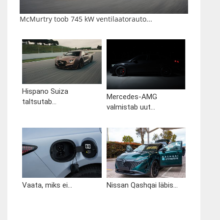
McMurtry toob 745 kW ventilaatorauto...
Hispano Suiza
Mercedes-AMG
taltsutab...
valmistab uut...
Vaata, miks ei...
Nissan Qashqai läbis...