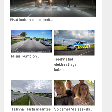
Pisut kodumaist actionit...
Niisiis, kumb on...
Iseehitatud
elektrirattaga
kukkunud...
Tallinna–Tartu maanteel
Sõidame! Mis saakski...