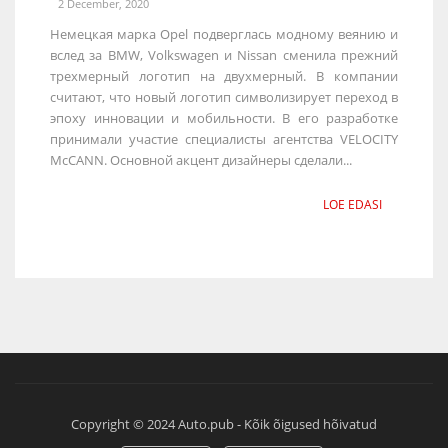
2 December, 2020
Немецкая марка Opel подверглась модному веянию и
вслед за BMW, Volkswagen и Nissan сменила прежний
трехмерный логотип на двухмерный. В компании
считают, что новый логотип символизирует переход в
эпоху инновации и мобильности. В его разработке
принимали участие специалисты агентства VELOCITY
McCANN. Основной акцент дизайнеры сделали...
LOE EDASI
Copyright © 2024 Auto.pub - Kõik õigused hõivatud