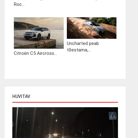
Roc...
Uncharted peab
tõestama,...
Citroën C5 Aircross...
HUVITAV