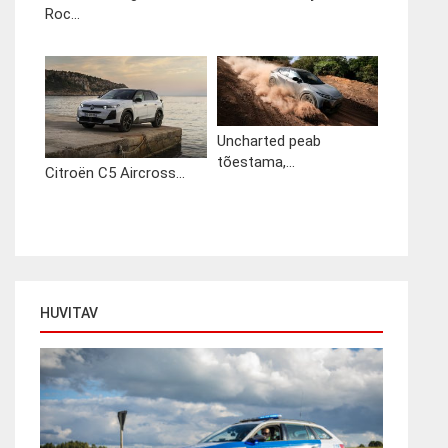
Roc...
Uncharted peab
tõestama,...
Citroën C5 Aircross...
HUVITAV