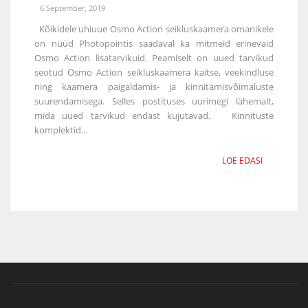
6 September, 2019
Kõikidele uhiuue Osmo Action seikluskaamera omanikele
on nüüd Photopointis saadaval ka mitmeid erinevaid
Osmo Action lisatarvikuid. Peamiselt on uued tarvikud
seotud Osmo Action seikluskaamera kaitse, veekindluse
ning kaamera paigaldamis- ja kinnitamisvõimaluste
suurendamisega. Selles postituses uurimegi lähemalt,
mida uued tarvikud endast kujutavad. Kinnituste
komplektid...
LOE EDASI