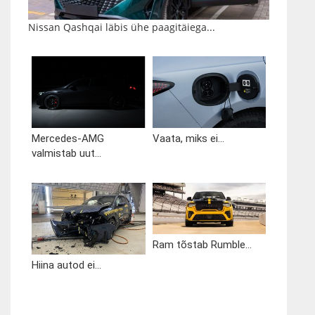
Nissan Qashqai läbis ühe paagitäiega...
Mercedes-AMG
Vaata, miks ei...
valmistab uut...
Ram tõstab Rumble...
Hiina autod ei...