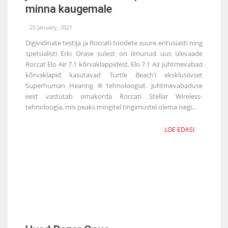
minna kaugemale
25 January, 2021
Digividinate testija ja Roccati toodete suure entusiasti ning
spetsialisti Erki Orase sulest on ilmunud uus ülevaade
Roccat Elo Air 7.1 kõrvaklappidest. Elo 7.1 Air juhtmevabad
kõrvaklapid kasutavad Turtle Beach’i eksklusiivset
Superhuman Hearing ® tehnoloogiat. Juhtmevabaduse
eest vastutab omakorda Roccati Stellar Wireless-
tehnoloogia, mis peaks mingitel tingimustel olema isegi...
LOE EDASI