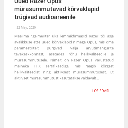
Uued Razer Opus
mürasummutavad kõrvaklapid
trügivad audioareenile
22 May, 2020
Maailma “geimerite” üks lemmikfirmasid Razer tõi äsja
avalikkuse ette uued kõrvaklapid nimega Opus, mis oma
parameetritelt pürgivad välja arvutimängurite
tavakeskkonnast, asetades rõhu helikvaliteedile ja
mürasummutusele. Nimelt on Razer Opus varustatud
maineka THX sertifikaadiga, mis räägib kõrgest
helikvaliteedist ning aktiivsest mürasummutusest. Et
aktiivset mürasummutust kasutatakse valdavalt...
LOE EDASI