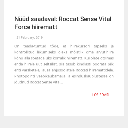
Nüüd saadaval: Roccat Sense Vital
Force hiirematt
21 February, 2019
On teada-tuntud tõde, et hiirekursori täpseks ja
kontrollitud liikumiseks oleks mõistlik oma arvutihiire
kõhu alla soetada üks korralik hiirematt. Kui olete otsimas
enda hiirele uut seltsilist, siis tasub kindlasti pöörata pilk
eriti värsketele, lausa ahjusoojatele Roccati hiiremattidele.
Photopointi veebikaubamajja ja esinduskauplustesse on
jõudnud Roccat Sense Vital...
LOE EDASI