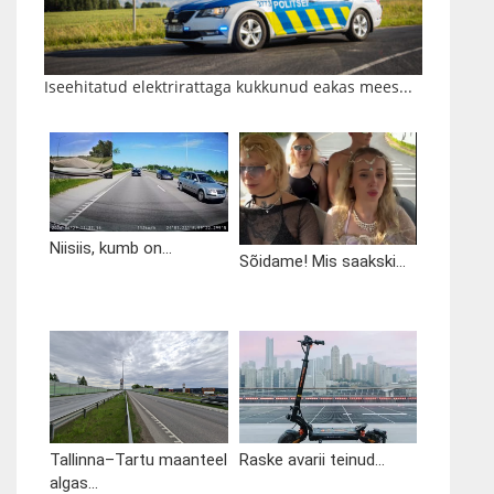
Iseehitatud elektrirattaga kukkunud eakas mees...
Niisiis, kumb on...
Sõidame! Mis saakski...
Tallinna–Tartu maanteel
Raske avarii teinud...
algas...