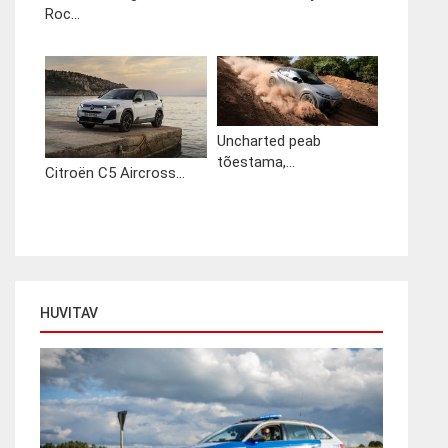
Roc...
Uncharted peab
tõestama,...
Citroën C5 Aircross...
HUVITAV