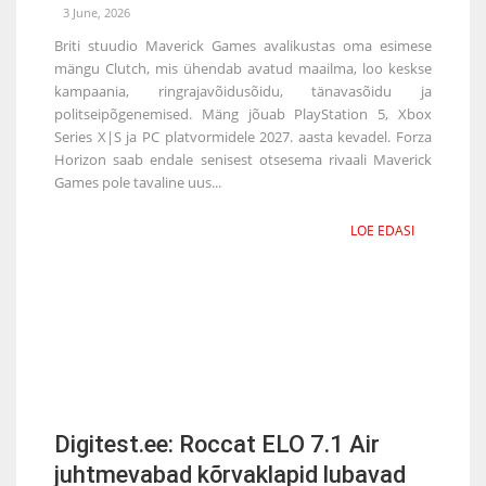
3 June, 2026
Briti stuudio Maverick Games avalikustas oma esimese
mängu Clutch, mis ühendab avatud maailma, loo keskse
kampaania, ringrajavõidusõidu, tänavasõidu ja
politseipõgenemised. Mäng jõuab PlayStation 5, Xbox
Series X|S ja PC platvormidele 2027. aasta kevadel. Forza
Horizon saab endale senisest otsesema rivaali Maverick
Games pole tavaline uus...
LOE EDASI
Digitest.ee: Roccat ELO 7.1 Air
juhtmevabad kõrvaklapid lubavad