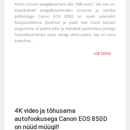
Parim Canoni peegelkaamera alla 1000 euro? Siin see on.
Klassikaliselt peegelkaameraliku korpuse ja optilise
pildiotsjaga Canon EOS 850D on suvel salamahti
fotopoodidesse jõudnud ja peab seal nüüd kõvasti
pingutama, et peene piha ja metalselt pärlendava jumega
hübriidkaamerate seast vähegi silma paista. See on üsna
keeruline...
LOE EDASI
4K video ja tõhusama
autofookusega Canon EOS 850D
on nüüd müügil!