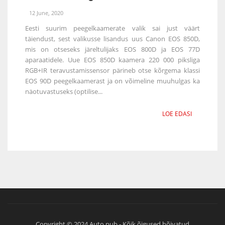
12 June, 2020
Eesti suurim peegelkaamerate valik sai just väärt
täiendust, sest valikusse lisandus uus Canon EOS 850D,
mis on otseseks järeltulijaks EOS 800D ja EOS 77D
aparaatidele. Uue EOS 850D kaamera 220 000 piksliga
RGB+IR teravustamissensor pärineb otse kõrgema klassi
EOS 90D peegelkaamerast ja on võimeline muuhulgas ka
näotuvastuseks (optilise...
LOE EDASI
Copyright © 2024 Auto.pub - Kõik õigused hõivatud