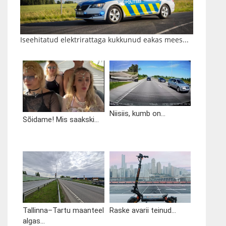
Iseehitatud elektrirattaga kukkunud eakas mees...
Niisiis, kumb on...
Sõidame! Mis saakski...
Tallinna–Tartu maanteel
Raske avarii teinud...
algas...