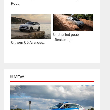
Roc...
Uncharted peab
tõestama,...
Citroën C5 Aircross...
HUVITAV