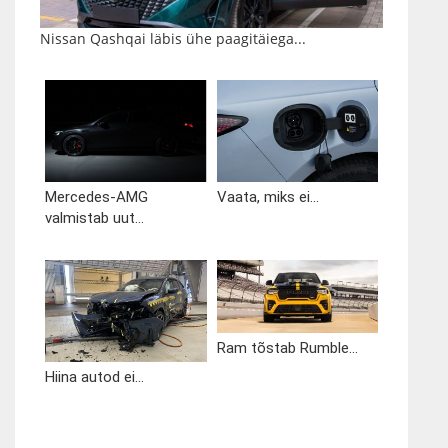
Nissan Qashqai läbis ühe paagitäiega...
Mercedes-AMG
Vaata, miks ei...
valmistab uut...
Ram tõstab Rumble...
Hiina autod ei...