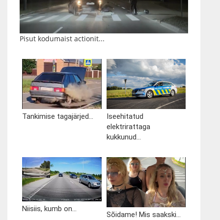
Pisut kodumaist actionit...
Tankimise tagajärjed...
Iseehitatud
elektrirattaga
kukkunud...
Niisiis, kumb on...
Sõidame! Mis saakski...