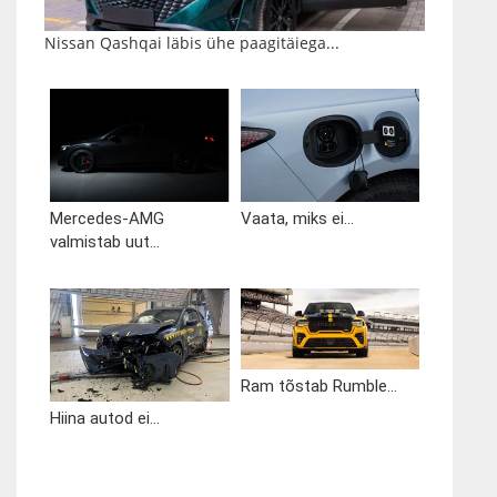
Nissan Qashqai läbis ühe paagitäiega...
Mercedes-AMG
Vaata, miks ei...
valmistab uut...
Ram tõstab Rumble...
Hiina autod ei...