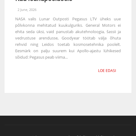
2 June, 2026
NASA valis Lunar Outposti Pegasus LTV üheks uue
põlvkonna mehitatud kuukulguriks. General Motors ei
ehita seda üksi, vaid panustab akutehnoloogia, šassii ja
vedrustuse arendusse, Goodyear töötab välja õhuta
rehvid ning Leidos toetab kosmosetehnika poolelt.
Eesmärk on palju suurem kui Apollo-ajastu lühikesed
sõidud: Pegasus peab viima...
LOE EDASI