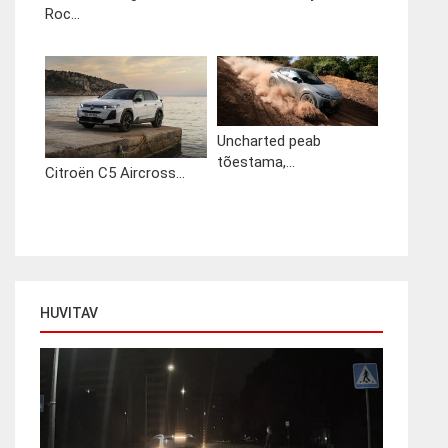
Roc...
Uncharted peab
tõestama,...
Citroën C5 Aircross...
HUVITAV