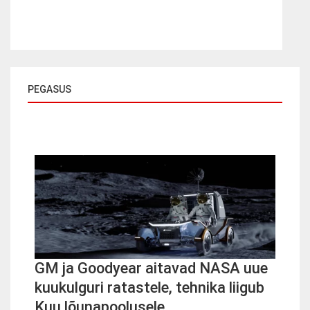
PEGASUS
GM ja Goodyear aitavad NASA uue
kuukulguri ratastele, tehnika liigub
Kuu lõunapoolusele