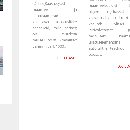
säriaegKaasaegsed
maanteekraavist tä
maantee- ja
pigem riigikassat
linnakaamerad
kasvatas liikluskultuuri.
kasutavad tööstuslikke
kasutab Politsei-
sensoreid, mille säriaeg
Piirivalveamet (P
on murdosa
mobiilseid kaamer
millisekundist (tavaliselt
üllatuselemendina
vahemikus 1/1000...
autojuht ei teadnud, mi
põõsa...
LOE EDASI
LOE ED