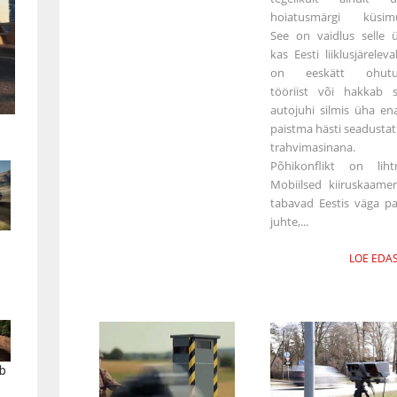
hoiatusmärgi küsimu
See on vaidlus selle ü
kas Eesti liiklusjäreleva
on eeskätt ohutu
tööriist või hakkab 
autojuhi silmis üha e
paistma hästi seadusta
trahvimasinana.
Põhikonflikt on liht
Mobiilsed kiiruskaame
tabavad Eestis väga pa
juhte,...
LOE EDAS
b