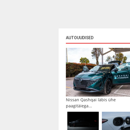
AUTOUUDISED
Nissan Qashqai läbis ühe
paagitäiega...