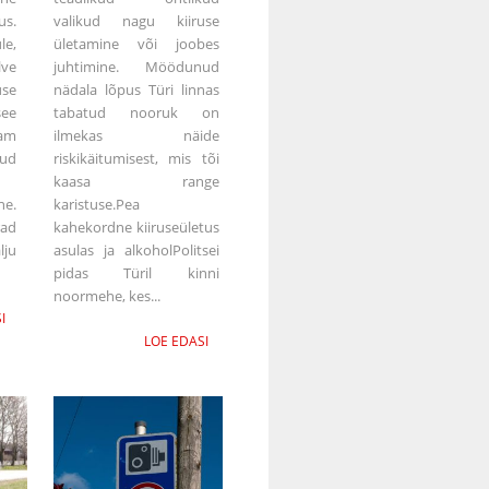
s.
valikud nagu kiiruse
le,
ületamine või joobes
lve
juhtimine. Möödunud
se
nädala lõpus Türi linnas
see
tabatud nooruk on
nam
ilmekas näide
tud
riskikäitumisest, mis tõi
kaasa range
ne.
karistuse.Pea
rad
kahekordne kiiruseületus
lju
asulas ja alkoholPolitsei
pidas Türil kinni
noormehe, kes...
I
LOE EDASI