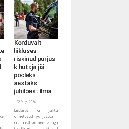
Korduvalt
te
liikluses
k
riskinud purjus
d
kihutaja jäi
pooleks
aastaks
juhiloast ilma
22 May, 2026
Liikluses ei juhtu
er
õnnetused põhjuseta –
le
enamasti on nende taga
he
teadlikud ohtlikud