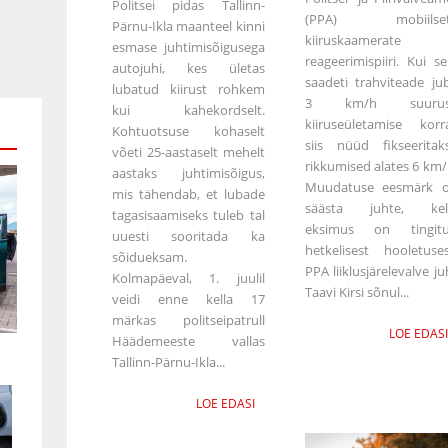
Politsei pidas Tallinn-
(PPA) mobiilset
Pärnu-Ikla maanteel kinni
kiiruskaamerate
esmase juhtimisõigusega
reageerimispiiri. Kui se
autojuhi, kes ületas
saadeti trahviteade ju
lubatud kiirust rohkem
3 km/h suurus
kui kahekordselt.
kiiruseületamise korra
Kohtuotsuse kohaselt
siis nüüd fikseeritak
võeti 25-aastaselt mehelt
rikkumised alates 6 km/
aastaks juhtimisõigus,
Muudatuse eesmärk 
mis tähendab, et lubade
säästa juhte, kel
tagasisaamiseks tuleb tal
eksimus on tingit
uuesti sooritada ka
hetkelisest hooletuses
sõidueksam.
PPA liiklusjärelevalve ju
Kolmapäeval, 1. juulil
Taavi Kirsi sõnul...
veidi enne kella 17
märkas politseipatrull
LOE EDASI
Häädemeeste vallas
Tallinn-Pärnu-Ikla...
LOE EDASI