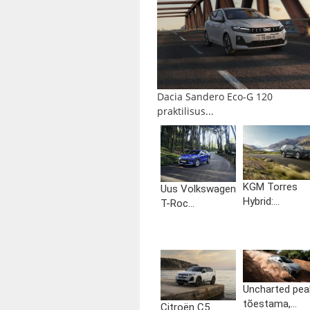
Dacia Sandero Eco-G 120
praktilisus...
KGM Torres
Uus Volkswagen
Hybrid:...
T-Roc...
Uncharted pea
tõestama,...
Citroën C5