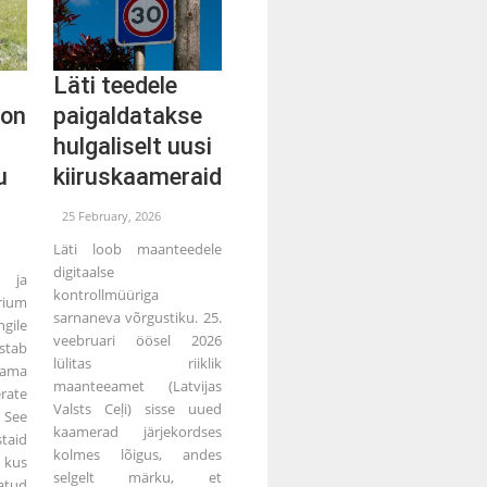
Läti teedele
 on
paigaldatakse
hulgaliselt uusi
u
kiiruskaameraid
25 February, 2026
Läti loob maanteedele
digitaalse
ja
kontrollmüüriga
rium
sarnaneva võrgustiku. 25.
gile
veebruari öösel 2026
tab
lülitas riiklik
ama
maanteeamet (Latvijas
rate
Valsts Ceļi) sisse uued
 See
kaamerad järjekordses
aid
kolmes lõigus, andes
 kus
selgelt märku, et
tud