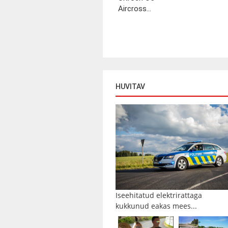
Aircross...
HUVITAV
Iseehitatud elektrirattaga
kukkunud eakas mees...