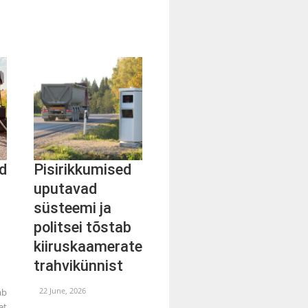
d
Pisirikkumised
uputavad
süsteemi ja
politsei tõstab
kiiruskaamerate
trahvikünnist
22 June, 2026
ab
et