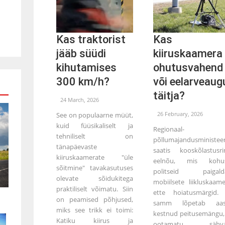
Kas traktorist
Kas
jääb süüdi
kiiruskaamera
kihutamises
ohutusvahend
300 km/h?
või eelarveaug
täitja?
24 March, 2026
26 February, 2026
See on populaarne müüt,
kuid füüsikaliselt ja
Regionaal- 
tehniliselt on
põllumajandusministee
tänapäevaste
saatis kooskõlastusrin
kiiruskaamerate "üle
eelnõu, mis kohus
sõitmine" tavakasutuses
politseid paigald
olevate sõidukitega
mobiilsete liikluskaame
praktiliselt võimatu. Siin
ette hoiatusmärgid.
on peamised põhjused,
samm lõpetab aast
miks see trikk ei toimi:
kestnud peitusemängu,
Katiku kiirus ja
ootamatu sähva