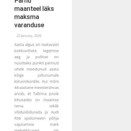
Pärnu
maanteel läks
maksma
varanduse
22 January, 2026
Aasta algus on teatavasti
kokkuvõtete tegemise
aeg ja politsei on
nüüdseks punkti pannud
ühele möödunud aasta
kõige jultunumale
kiirusrekordile. Kui mõni
44-aastane meesterahvas
arvab, et Tallinna poole
kihutades on maantee
tema isiklik
võidusõidurada ja Audi
RS6 spidomeetri põhja
vajutamine märk
mehelikkusest, siis