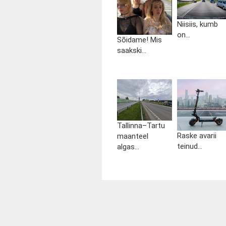
Niisiis, kumb
on...
Sõidame! Mis
saakski...
Tallinna–Tartu
Raske avarii
maanteel
teinud...
algas...