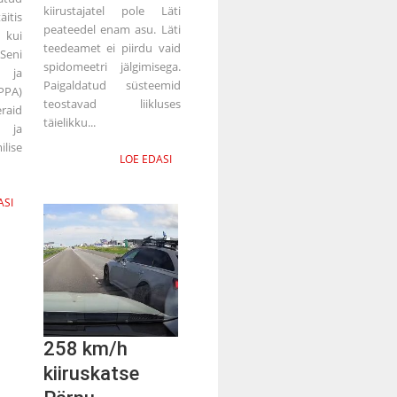
kiirustajatel pole Läti
itis
peateedel enam asu. Läti
 kui
teedeamet ei piirdu vaid
 Seni
spidomeetri jälgimisega.
 ja
Paigaldatud süsteemid
PA)
teostavad liikluses
aid
täielikku...
 ja
lise
LOE EDASI
ASI
258 km/h
kiiruskatse