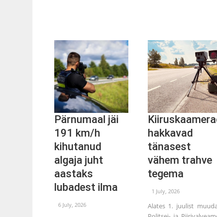
Pärnumaal jäi
Kiiruskaamera
191 km/h
hakkavad
kihutanud
tänasest
algaja juht
vähem trahve
aastaks
tegema
lubadest ilma
1 July, 2026
6 July, 2026
Alates 1. juulist muud
Politsei- ja Piirivalveam