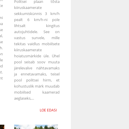
Politsei plaan tõsta
e
kiiruskaamerate
sekkumiskünnis 3 km/h
ni
pealt 6 km/h-ni pole
ba
lihtsalt kingitus
e
autojuhtidele. See on
l,
vastus survele, mille
se
tekitas vaidlus mobiilsete
h.
kiiruskaamerate
on
hoiatusmärkide üle. Ühel
le
pool seisab soov muuta
ud
järelevalve nähtavamaks
t.
ja ennetavamaks, teisel
ht
pool politsei hirm, et
kohustuslik märk muudab
mobiilsed kaamerad
aeglaseks,...
LOE EDASI