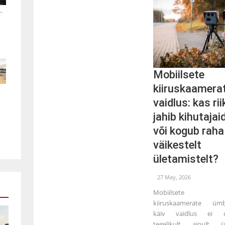
.
Mobiilsete
kiiruskaamera
vaidlus: kas rii
jahib kihutajai
või kogub raha
väikestelt
ületamistelt?
27 May, 2026
Mobiilsete
kiiruskaamerate ümb
käiv vaidlus ei o
tegelikult ainult ü