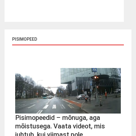
PISIMOPEED
Pisimopeedid – mõnuga, aga
mõistusega. Vaata videot, mis
juhtub, kui viimast pole