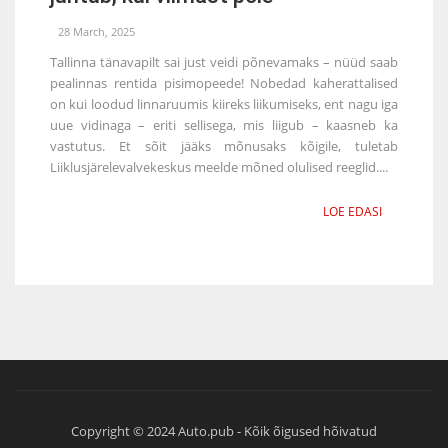
28 March, 2025
Tallinna tänavapilt sai just veidi põnevamaks – nüüd saab
pealinnas rentida pisimopeede! Nobedad kaherattalised
on kui loodud linnaruumis kiireks liikumiseks, ent nagu iga
uue vidinaga – eriti sellisega, mis liigub – kaasneb ka
vastutus. Et sõit jääks mõnusaks kõigile, tuletab
Liiklusjärelevalvekeskus meelde mõned olulised reeglid....
LOE EDASI
Copyright © 2024 Auto.pub - Kõik õigused hõivatud