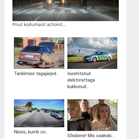
Pisut kodumaist actionit...
Tankimise tagajärjed...
Iseehitatud
elektrirattaga
kukkunud...
Niisiis, kumb on...
Sõidame! Mis saakski...