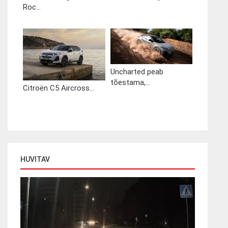
Roc...
Uncharted peab
tõestama,...
Citroën C5 Aircross...
HUVITAV