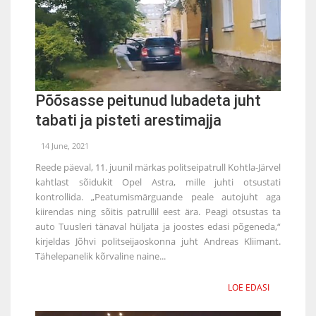
Põõsasse peitunud lubadeta juht
tabati ja pisteti arestimajja
14 June, 2021
Reede päeval, 11. juunil märkas politseipatrull Kohtla-Järvel
kahtlast sõidukit Opel Astra, mille juhti otsustati
kontrollida. „Peatumismärguande peale autojuht aga
kiirendas ning sõitis patrullil eest ära. Peagi otsustas ta
auto Tuusleri tänaval hüljata ja joostes edasi põgeneda,“
kirjeldas Jõhvi politseijaoskonna juht Andreas Kliimant.
Tähelepanelik kõrvaline naine...
LOE EDASI