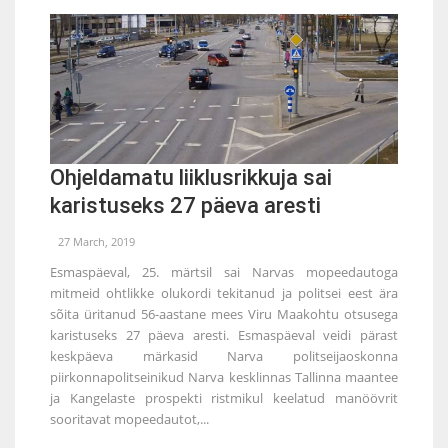
Ohjeldamatu liiklusrikkuja sai
karistuseks 27 päeva aresti
27 March, 2019
Esmaspäeval, 25. märtsil sai Narvas mopeedautoga
mitmeid ohtlikke olukordi tekitanud ja politsei eest ära
sõita üritanud 56-aastane mees Viru Maakohtu otsusega
karistuseks 27 päeva aresti. Esmaspäeval veidi pärast
keskpäeva märkasid Narva politseijaoskonna
piirkonnapolitseinikud Narva kesklinnas Tallinna maantee
ja Kangelaste prospekti ristmikul keelatud manöövrit
sooritavat mopeedautot,...