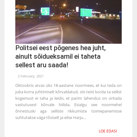
Politsei eest põgenes hea juht,
ainult sõidueksamil ei taheta
sellest aru saada!
2 February, 2021
Oktoobris arvas üks 18-aastane noormees, et kui teda on
juba korra juhtimiselt kõrvaldatud, siis teist korda ta sellist
kogemust ei taha ja leidis, et parim lahendus on üritada
vastutusest kõrvale hiilida. Esialgu see noormehel
õnnestuski aga selliste rikkumiste toimepanemisse
suhtutakse väga tõsiselt ja eilse Harju...
LOE EDASI