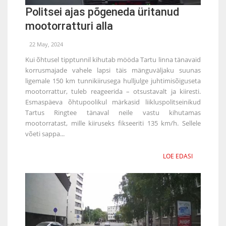
Politsei ajas põgeneda üritanud
mootorratturi alla
22 May, 2024
Kui õhtusel tipptunnil kihutab mööda Tartu linna tänavaid
korrusmajade vahele lapsi täis mänguväljaku suunas
ligemale 150 km tunnikiirusega hulljulge juhtimisõiguseta
mootorrattur, tuleb reageerida – otsustavalt ja kiiresti.
Esmaspäeva õhtupoolikul märkasid liikluspolitseinikud
Tartus Ringtee tänaval neile vastu kihutamas
mootorratast, mille kiiruseks fikseeriti 135 km/h. Sellele
võeti sappa...
LOE EDASI