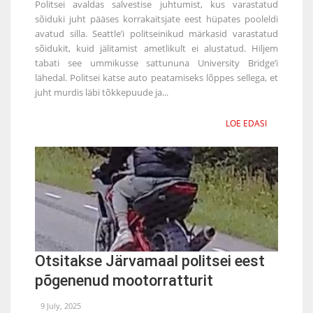
Politsei avaldas salvestise juhtumist, kus varastatud
sõiduki juht pääses korrakaitsjate eest hüpates pooleldi
avatud silla. Seattle’i politseinikud märkasid varastatud
sõidukit, kuid jälitamist ametlikult ei alustatud. Hiljem
tabati see ummikusse sattununa University Bridge’i
lähedal. Politsei katse auto peatamiseks lõppes sellega, et
juht murdis läbi tõkkepuude ja...
LOE EDASI
Otsitakse Järvamaal politsei eest
põgenenud mootorratturit
9 July, 2025