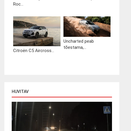
Roc...
Uncharted peab
tõestama,...
Citroën C5 Aircross...
HUVITAV