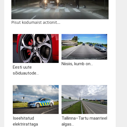
Pisut kodumaist actionit...
Niisiis, kumb on...
Eesti uute
sõiduautode...
Iseehitatud
Tallinna–Tartu maanteel
elektrirattaga
algas...