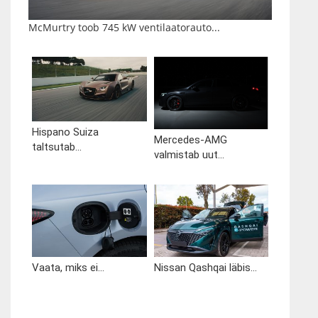
McMurtry toob 745 kW ventilaatorauto...
Hispano Suiza
Mercedes-AMG
taltsutab...
valmistab uut...
Vaata, miks ei...
Nissan Qashqai läbis...