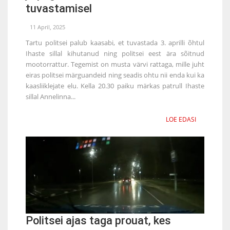
tuvastamisel
11 April, 2025
Tartu politsei palub kaasabi, et tuvastada 3. aprilli õhtul
Ihaste sillal kihutanud ning politsei eest ära sõitnud
mootorrattur. Tegemist on musta värvi rattaga, mille juht
eiras politsei märguandeid ning seadis ohtu nii enda kui ka
kaasliiklejate elu. Kella 20.30 paiku märkas patrull Ihaste
sillal Annelinna...
LOE EDASI
Politsei ajas taga prouat, kes