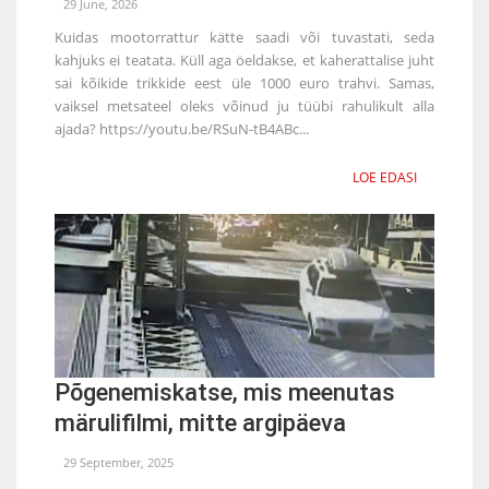
29 June, 2026
Kuidas mootorrattur kätte saadi või tuvastati, seda
kahjuks ei teatata. Küll aga öeldakse, et kaherattalise juht
sai kõikide trikkide eest üle 1000 euro trahvi. Samas,
vaiksel metsateel oleks võinud ju tüübi rahulikult alla
ajada? https://youtu.be/RSuN-tB4ABc...
LOE EDASI
Põgenemiskatse, mis meenutas
märulifilmi, mitte argipäeva
29 September, 2025