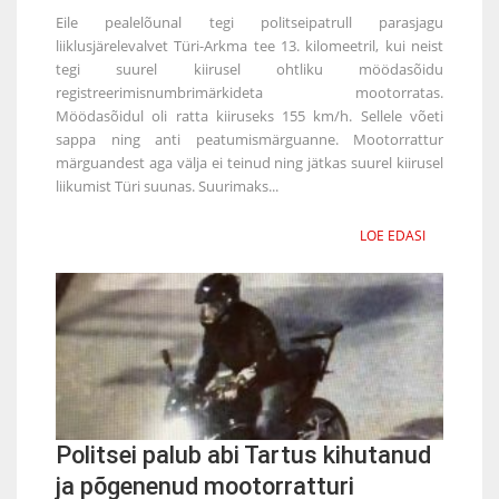
Eile pealelõunal tegi politseipatrull parasjagu
liiklusjärelevalvet Türi-Arkma tee 13. kilomeetril, kui neist
tegi suurel kiirusel ohtliku möödasõidu
registreerimisnumbrimärkideta mootorratas.
Möödasõidul oli ratta kiiruseks 155 km/h. Sellele võeti
sappa ning anti peatumismärguanne. Mootorrattur
märguandest aga välja ei teinud ning jätkas suurel kiirusel
liikumist Türi suunas. Suurimaks...
LOE EDASI
Politsei palub abi Tartus kihutanud
ja põgenenud mootorratturi