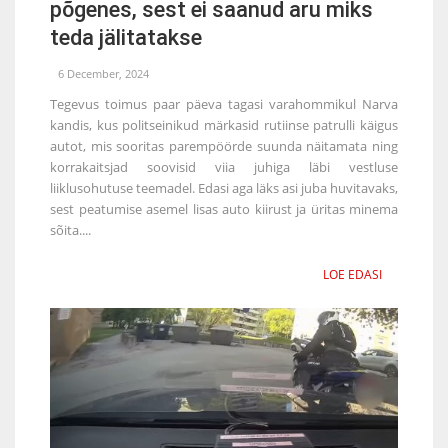
põgenes, sest ei saanud aru miks
teda jälitatakse
6 December, 2024
Tegevus toimus paar päeva tagasi varahommikul Narva
kandis, kus politseinikud märkasid rutiinse patrulli käigus
autot, mis sooritas parempöörde suunda näitamata ning
korrakaitsjad soovisid viia juhiga läbi vestluse
liiklusohutuse teemadel. Edasi aga läks asi juba huvitavaks,
sest peatumise asemel lisas auto kiirust ja üritas minema
sõita....
LOE EDASI