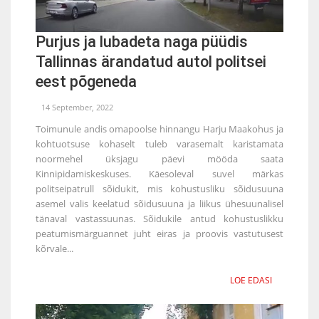
Purjus ja lubadeta naga püüdis
Tallinnas ärandatud autol politsei
eest põgeneda
14 September, 2022
Toimunule andis omapoolse hinnangu Harju Maakohus ja
kohtuotsuse kohaselt tuleb varasemalt karistamata
noormehel üksjagu päevi mööda saata
Kinnipidamiskeskuses. Käesoleval suvel märkas
politseipatrull sõidukit, mis kohustusliku sõidusuuna
asemel valis keelatud sõidusuuna ja liikus ühesuunalisel
tänaval vastassuunas. Sõidukile antud kohustuslikku
peatumismärguannet juht eiras ja proovis vastutusest
kõrvale...
LOE EDASI