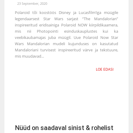
23 September, 2020
Polaroid tõi koostöös Disney ja Lucasfilm’iga müügile
legendaarsest Star Wars sarjast “The Mandalorian”
inspireeritud eridisainiga Polaroid NOW kiirpildikaamera,
mis nii Photopointi esinduskauplustes kui ka
veebikaubamajas juba müügil. Uue Polaroid Now Star
Wars Mandalorian mudeli kujunduses on kasutatud
Mandaloriani turvisest inspireeritud värve ja tekstuure,
mis muudavad...
LOE EDASI
Nüüd on saadaval sinist & rohelist