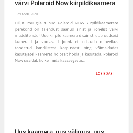
värvi Polaroid Now kiirpildikaamera
29 April, 2020
Hiljuti müügile tulnud Polaroid NOW kiirpildikaamerate
perekond on täiendust saanud sinist ja rohelist värvi
mudelite näol. Uue kiirpildikaamera disainist leiab uudseid
kumeraid ja voolavaid jooni, et eristuda minevikus
toodetud kandilistest korpustest ning võimaldades
kasutajatel kaamerat hõlpsalt hoida ja kasutada. Polaroid
Now sisaldab kõike, mida kaasaegsete...
LOE EDASI
Uus kaamera, uus välimus, uus