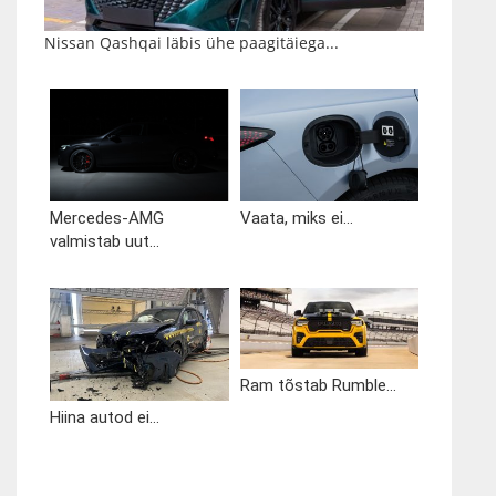
Nissan Qashqai läbis ühe paagitäiega...
Mercedes-AMG
Vaata, miks ei...
valmistab uut...
Ram tõstab Rumble...
Hiina autod ei...