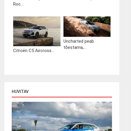
Roc...
Uncharted peab
tõestama,...
Citroën C5 Aircross...
HUVITAV