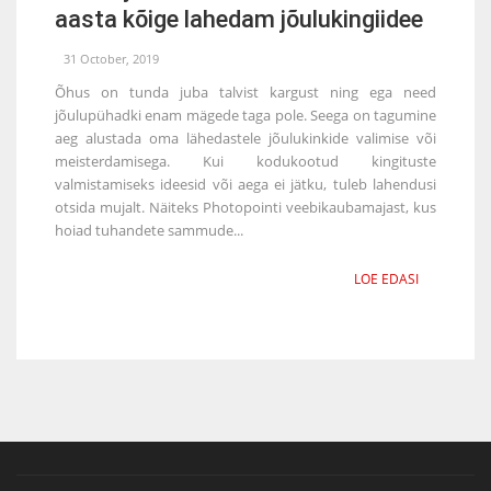
aasta kõige lahedam jõulukingiidee
31 October, 2019
Õhus on tunda juba talvist kargust ning ega need
jõulupühadki enam mägede taga pole. Seega on tagumine
aeg alustada oma lähedastele jõulukinkide valimise või
meisterdamisega. Kui kodukootud kingituste
valmistamiseks ideesid või aega ei jätku, tuleb lahendusi
otsida mujalt. Näiteks Photopointi veebikaubamajast, kus
hoiad tuhandete sammude...
LOE EDASI