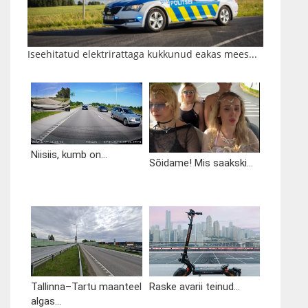
Iseehitatud elektrirattaga kukkunud eakas mees...
Niisiis, kumb on...
Sõidame! Mis saakski...
Tallinna–Tartu maanteel
Raske avarii teinud...
algas...