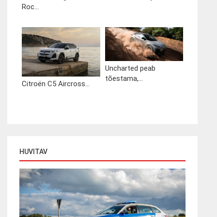
Roc...
Uncharted peab
tõestama,...
Citroën C5 Aircross...
HUVITAV