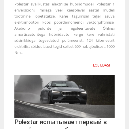
Polestar avalikustas elektrilise hübriidmudeli Polestar 1
eriversiooni, millega veel käesoleval aastal mudeli
tootmine lõpetatakse. Kahe tagumisel teljel asuva
elektrimootori koos pöördemomendi vektorjuhtimise,
Akebono pidurite ja reguleeritavate Öhlinsi
amortisaatoritega hübriidauto kerge kere valmistati
süsinikkiuga tugevdatud polümeerist. 124 kilomeetrit
elektrilist sõiduulatust tegid sellest 609 hobujõulisest, 1000
Nm...
LOE EDASI
Polestar испытывает первый в