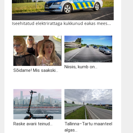
Iseehitatud elektrirattaga kukkunud eakas mees...
Niisiis, kumb on...
Sõidame! Mis saakski...
Raske avarii teinud...
Tallinna–Tartu maanteel
algas...