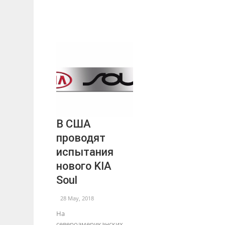
В США
проводят
испытания
нового KIA
Soul
28 May, 2018
На
североамериканских