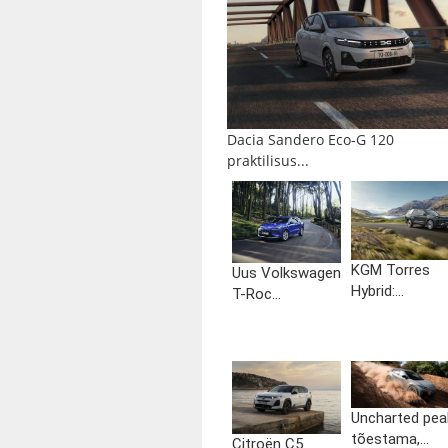
Dacia Sandero Eco-G 120
praktilisus...
KGM Torres
Uus Volkswagen
Hybrid:...
T-Roc...
Uncharted pea
tõestama,...
Citroën C5