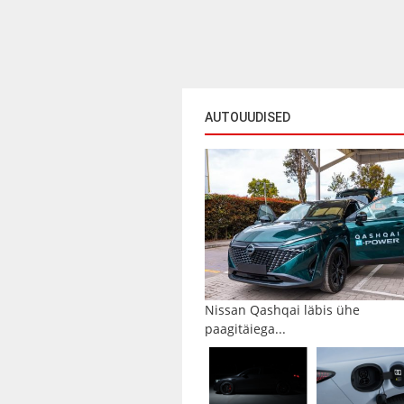
AUTOUUDISED
Nissan Qashqai läbis ühe
paagitäiega...