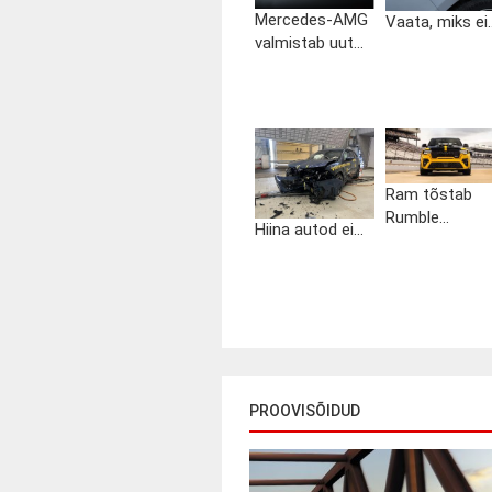
Mercedes-AMG
Vaata, miks ei..
valmistab uut...
Ram tõstab
Rumble...
Hiina autod ei...
PROOVISÕIDUD