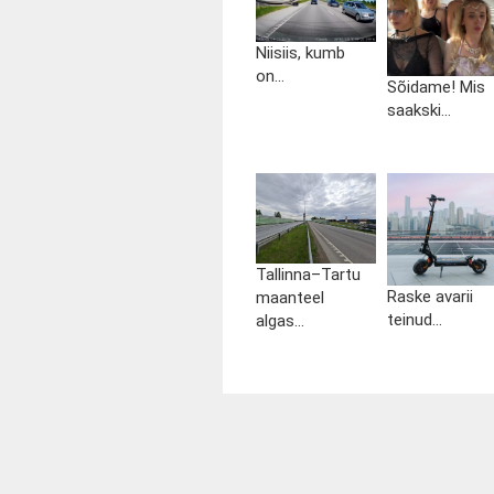
Niisiis, kumb
on...
Sõidame! Mis
saakski...
Tallinna–Tartu
Raske avarii
maanteel
teinud...
algas...