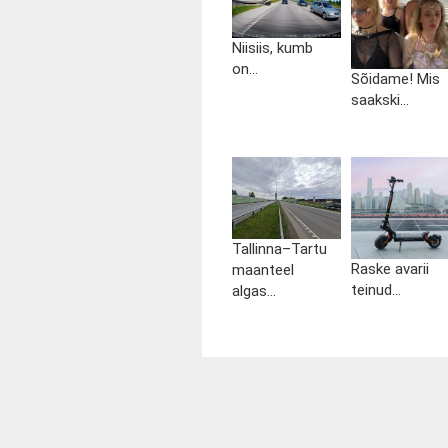
Niisiis, kumb
on...
Sõidame! Mis
saakski...
Tallinna–Tartu
Raske avarii
maanteel
teinud...
algas...