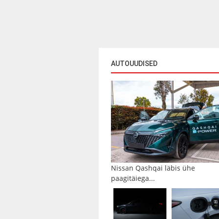
AUTOUUDISED
Nissan Qashqai läbis ühe
paagitäiega...