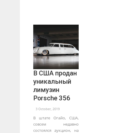
В США продан
уникальный
лимузин
Porsche 356
3 October, 2019
В штате Огайо, США,
совсем недавно
состоялся аукцион, на