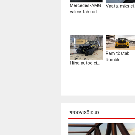
Mercedes-AMG
Vaata, miks ei..
valmistab uut...
Ram tõstab
Rumble...
Hiina autod ei...
PROOVISÕIDUD