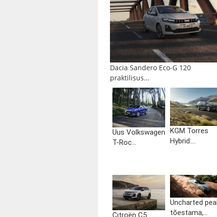
Dacia Sandero Eco-G 120
praktilisus...
KGM Torres
Uus Volkswagen
Hybrid:...
T-Roc...
Uncharted pea
tõestama,...
Citroën C5