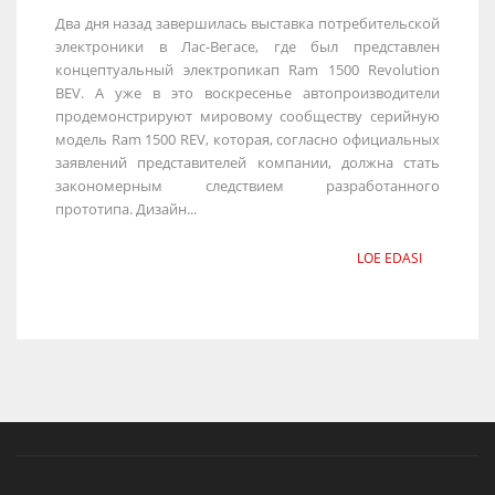
Два дня назад завершилась выставка потребительской
электроники в Лас-Вегасе, где был представлен
концептуальный электропикап Ram 1500 Revolution
BEV. А уже в это воскресенье автопроизводители
продемонстрируют мировому сообществу серийную
модель Ram 1500 REV, которая, согласно официальных
заявлений представителей компании, должна стать
закономерным следствием разработанного
прототипа. Дизайн...
LOE EDASI