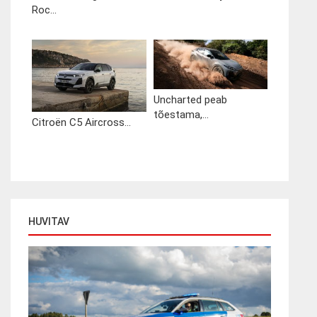
Roc...
Uncharted peab
tõestama,...
Citroën C5 Aircross...
HUVITAV