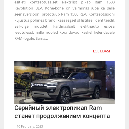
esitleti kontseptuaalset elektrilist pikap Ram 1500
Revolution BEV. Kohe-kohe on valmimas juba ka selle
seeriaversiooni prototüüp Ram 1500 REV. Kontseptsiooni
kujustus põhines brändi kaasaegsel stilistilisel identiteedil.
Eelkõige muudeti kardinaalselt elektriauto esiosa
leedtulesid, mille nooled koonduvad keskel helendavale
RAM-logole. Sama...
LOE EDASI
Серийный электропикап Ram
станет продолжением концепта
10 February, 2023