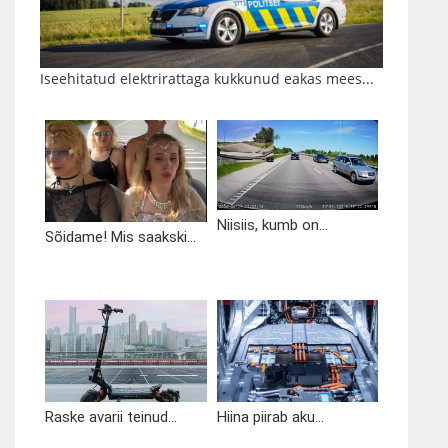
Iseehitatud elektrirattaga kukkunud eakas mees...
Niisiis, kumb on...
Sõidame! Mis saakski...
Raske avarii teinud...
Hiina piirab aku...