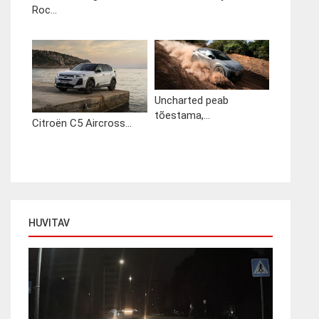
Roc...
Uncharted peab
tõestama,...
Citroën C5 Aircross...
HUVITAV