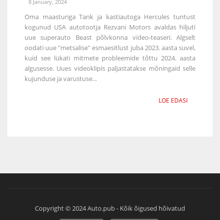
8 January, 2024
Oma maasturiga Tank ja kastiautoga Hercules tuntust
kogunud USA autotootja Rezvani Motors avaldas hiljuti
uue superauto Beast põlvkonna video-teaseri. Algselt
oodati uue "metsalise" esmaesitlust juba 2023. aasta suvel,
kuid see lükati mitmete probleemide tõttu 2024. aasta
algusesse. Uues videoklipis paljastatakse mõningaid selle
kujunduse ja varustuse...
LOE EDASI
Copyright © 2024 Auto.pub - Kõik õigused hõivatud