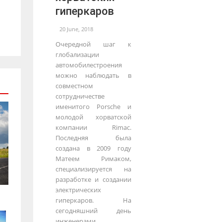
гиперкаров
20 June, 2018
Очередной шаг к
глобализации
автомобилестроения
можно наблюдать в
совместном
сотрудничестве
именитого Porsche и
молодой хорватской
компании Rimac.
Последняя была
создана в 2009 году
Матеем Римаком,
специализируется на
разработке и создании
электрических
гиперкаров. На
сегодняшний день
инженерами