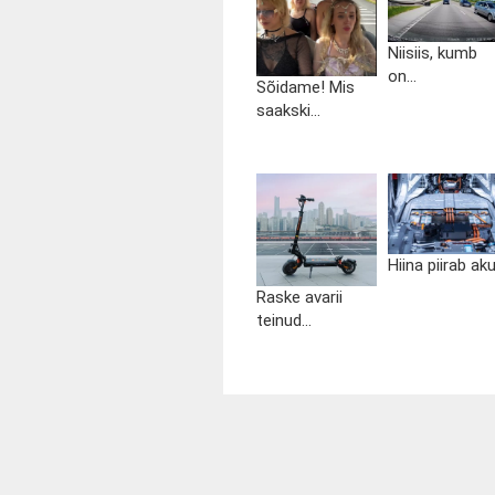
Niisiis, kumb
on...
Sõidame! Mis
saakski...
Hiina piirab aku.
Raske avarii
teinud...