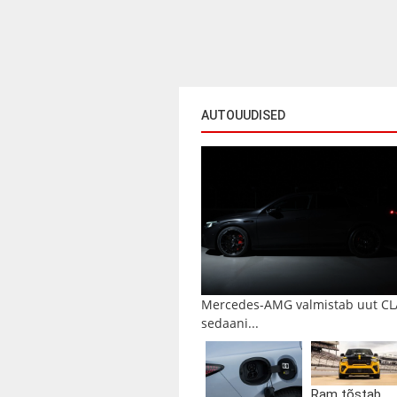
AUTOUUDISED
Mercedes-AMG valmistab uut CL
sedaani...
Ram tõstab