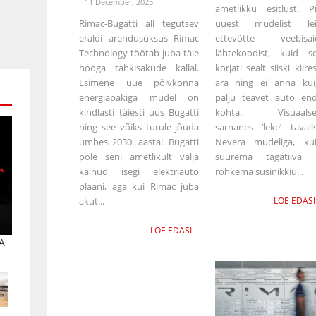
11 December, 2025
ametlikku esitlust. Pi
Rimac-Bugatti all tegutsev
uuest mudelist lei
eraldi arendusüksus Rimac
ettevõtte veebisai
Technology töötab juba täie
lähtekoodist, kuid s
hooga tahkisakude kallal.
korjati sealt siiski kiires
Esimene uue põlvkonna
ära ning ei anna kui
energiapakiga mudel on
palju teavet auto en
kindlasti täiesti uus Bugatti
kohta. Visuaalse
ning see võiks turule jõuda
sarnanes ’leke’ tavali
umbes 2030. aastal. Bugatti
Nevera mudeliga, ku
pole seni ametlikult välja
suurema tagatiiva 
käinud isegi elektriauto
rohkema süsinikkiu...
plaani, aga kui Rimac juba
akut...
LOE EDASI
LOE EDASI
A