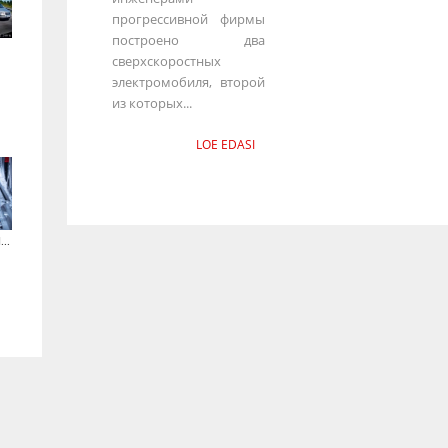
прогрессивной фирмы
построено два
сверхскоростных
электромобиля, второй
из которых...
LOE EDASI
..