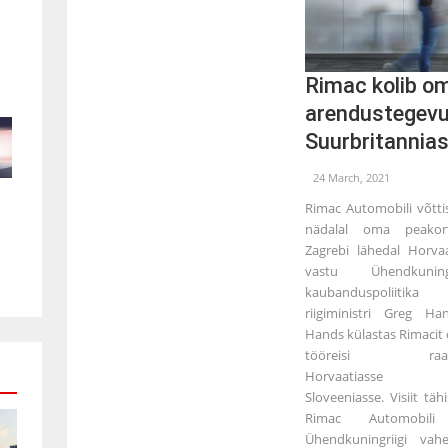
Rimac kolib o
arendustegev
Suurbritannia
24 March, 2021
Rimac Automobili võttis
nädalal oma peakort
Zagrebi lähedal Horvaa
vastu Ühendkuningr
kaubanduspoliitika
riigiministri Greg Hand
Hands külastas Rimacit
tööreisi raa
Horvaatiasse
Sloveeniasse. Visiit täh
Rimac Automobili
Ühendkuningriigi vahel