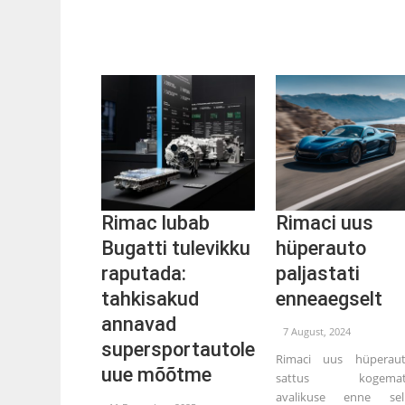
Rimac lubab
Rimaci uus
Bugatti tulevikku
hüperauto
raputada:
paljastati
tahkisakud
enneaegselt
annavad
7 August, 2024
supersportautole
Rimaci uus hüperau
uue mõõtme
sattus kogemat
avalikuse enne sel