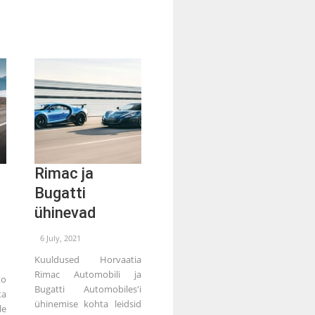
Rimac ja
Bugatti
ühinevad
6 July, 2021
Kuuldused Horvaatia
Rimac Automobili ja
to
Bugatti Automobiles'i
a
ühinemise kohta leidsid
le