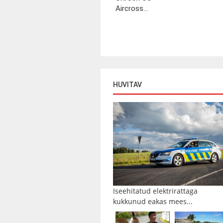
Aircross...
HUVITAV
Iseehitatud elektrirattaga
kukkunud eakas mees...