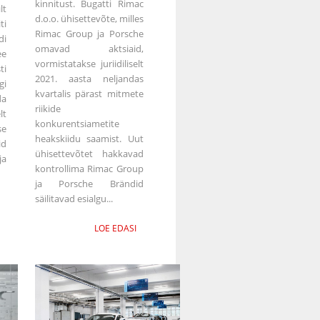
kinnitust. Bugatti Rimac
lt
d.o.o. ühisettevõte, milles
ti
Rimac Group ja Porsche
di
omavad aktsiaid,
ee
vormistatakse juriidiliselt
ti
2021. aasta neljandas
gi
kvartalis pärast mitmete
da
riikide
lt
konkurentsiametite
se
heakskiidu saamist. Uut
id
ühisettevõtet hakkavad
ja
kontrollima Rimac Group
ja Porsche Brändid
säilitavad esialgu...
LOE EDASI