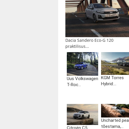
Dacia Sandero Eco-G 120
praktilisus...
KGM Torres
Uus Volkswagen
Hybrid:...
T-Roc...
Uncharted pea
tõestama,...
Citroën C5