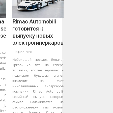
ma
Rimac Automobili
use
готовится к
sse
выпуску новых
электрогиперкаров
18 June, 2020
 sel
eris
Небольшой поселок Велико-
tias
Трговишче, что на севере
iigi
Хорватии, вполне вероятно в
недалеком будущем станет
s'i.
знаменит за счет
 oma
инновационных гиперкаров
mes
компании Rimac Automobili,
 ja
серийный выпуск которых
istab
сейчас налаживается на
 ja
расположенном там новом
iste
заводе фирмы. Пока на