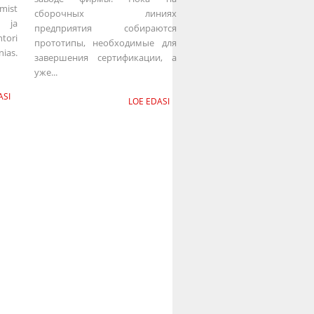
mist
сборочных линиях
 ja
предприятия собираются
tori
прототипы, необходимые для
ias.
завершения сертификации, а
уже...
ASI
LOE EDASI