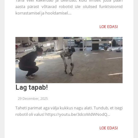
aasta pärast võtavad robotid üle olulised funktsioonid
korrastamisel ja hooldamisel....
LOE EDASI
Lag tapab!
29 December, 2025
Taheti parimat aga välja kukkus nagu alati. Tundub, et isegi
robotil oli valus! https://youtu.be/3dcoMdWNodQ...
LOE EDASI