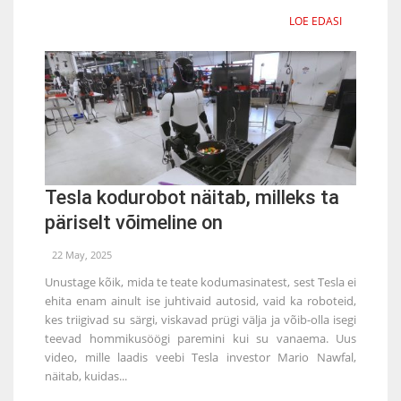
LOE EDASI
Tesla kodurobot näitab, milleks ta
päriselt võimeline on
22 May, 2025
Unustage kõik, mida te teate kodumasinatest, sest Tesla ei
ehita enam ainult ise juhtivaid autosid, vaid ka roboteid,
kes triigivad su särgi, viskavad prügi välja ja võib-olla isegi
teevad hommikusöögi paremini kui su vanaema. Uus
video, mille laadis veebi Tesla investor Mario Nawfal,
näitab, kuidas...