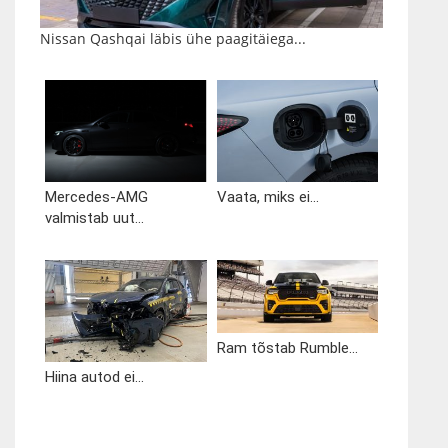
Nissan Qashqai läbis ühe paagitäiega...
Mercedes-AMG
Vaata, miks ei...
valmistab uut...
Ram tõstab Rumble...
Hiina autod ei...