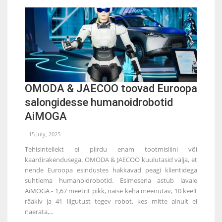
OMODA & JAECOO toovad Euroopa
salongidesse humanoidrobotid
AiMOGA
15 July, 2025
Tehisintellekt ei piirdu enam tootmisliini või
kaardirakendusega. OMODA & JAECOO kuulutasid välja, et
nende Euroopa esindustes hakkavad peagi klientidega
suhtlema humanoidrobotid. Esimesena astub lavale
AiMOGA - 1,67 meetrit pikk, naise keha meenutav, 10 keelt
rääkiv ja 41 liigutust tegev robot, kes mitte ainult ei
naerata,...