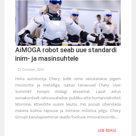
AiMOGA robot seab uue standardi
inim- ja masinsuhtele
21 October, 2025
Hiina autotootja Chery, kelle nime seostatakse pigem
mootorite ja metalliga, näitas tänavusel Chery User
Summitil hoopis midagi elusamat. Laval astus
esmakordselt rahvusvahelise publiku ette humanoidrobot
Mornine, ettevõtte uusim leiutis, mis püüab ühendada
masina külma täpsuse ja inimese mõistva pilgu. Chery
Groupi kasutajaseminar seadis fookuse innovatsioonile,...
LOE EDASI