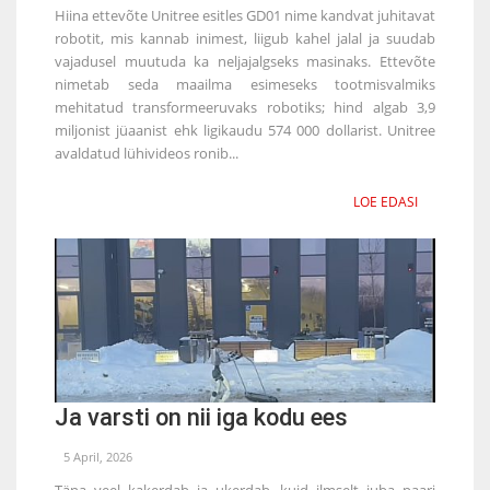
Hiina ettevõte Unitree esitles GD01 nime kandvat juhitavat
robotit, mis kannab inimest, liigub kahel jalal ja suudab
vajadusel muutuda ka neljajalgseks masinaks. Ettevõte
nimetab seda maailma esimeseks tootmisvalmiks
mehitatud transformeeruvaks robotiks; hind algab 3,9
miljonist jüaanist ehk ligikaudu 574 000 dollarist. Unitree
avaldatud lühivideos ronib...
LOE EDASI
Ja varsti on nii iga kodu ees
5 April, 2026
Täna veel kakerdab ja ukerdab, kuid ilmselt juba paari