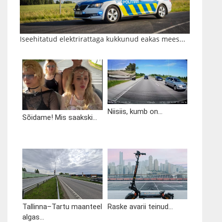
Iseehitatud elektrirattaga kukkunud eakas mees...
Niisiis, kumb on...
Sõidame! Mis saakski...
Tallinna–Tartu maanteel
Raske avarii teinud...
algas...