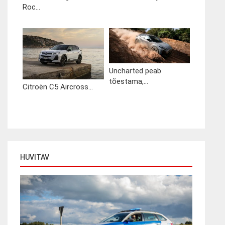
Roc...
Uncharted peab
tõestama,...
Citroën C5 Aircross...
HUVITAV