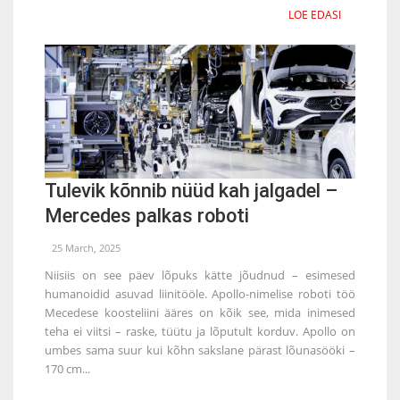
LOE EDASI
Tulevik kõnnib nüüd kah jalgadel –
Mercedes palkas roboti
25 March, 2025
Niisiis on see päev lõpuks kätte jõudnud – esimesed
humanoidid asuvad liinitööle. Apollo-nimelise roboti töö
Mecedese koosteliini ääres on kõik see, mida inimesed
teha ei viitsi – raske, tüütu ja lõputult korduv. Apollo on
umbes sama suur kui kõhn sakslane pärast lõunasööki –
170 cm...