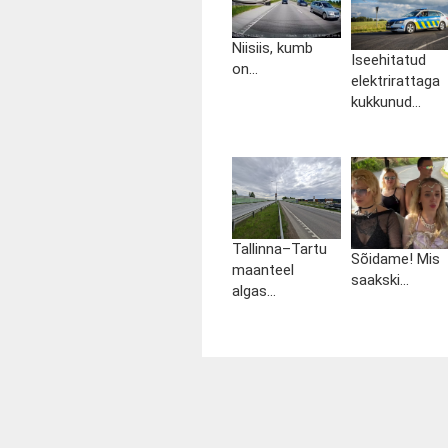
Niisiis, kumb
Iseehitatud
on...
elektrirattaga
kukkunud...
Tallinna–Tartu
Sõidame! Mis
maanteel
saakski...
algas...