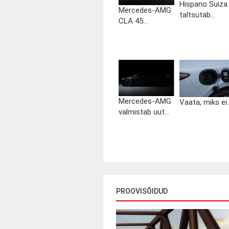
Hispano Suiza
Mercedes-AMG
taltsutab...
CLA 45...
Mercedes-AMG
Vaata, miks ei..
valmistab uut...
PROOVISÕIDUD