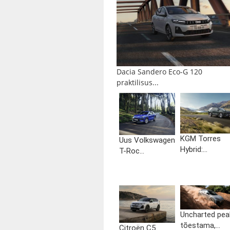
Dacia Sandero Eco-G 120
praktilisus...
KGM Torres
Uus Volkswagen
Hybrid:...
T-Roc...
Uncharted pea
tõestama,...
Citroën C5