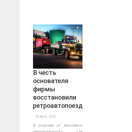
В честь
основателя
фирмы
восстановили
ретроавтопоезд
23 April, 2020
В отличие от легкового
автотранспорта, где