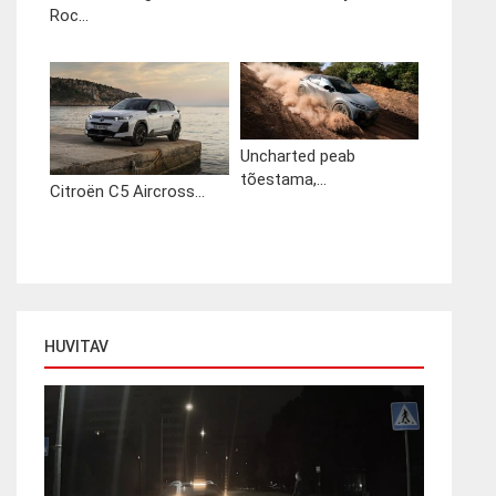
Roc...
Uncharted peab
tõestama,...
Citroën C5 Aircross...
HUVITAV