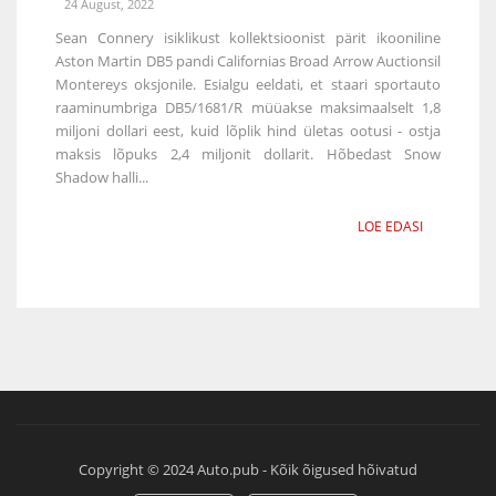
24 August, 2022
Sean Connery isiklikust kollektsioonist pärit ikooniline
Aston Martin DB5 pandi Californias Broad Arrow Auctionsil
Montereys oksjonile. Esialgu eeldati, et staari sportauto
raaminumbriga DB5/1681/R müüakse maksimaalselt 1,8
miljoni dollari eest, kuid lõplik hind ületas ootusi - ostja
maksis lõpuks 2,4 miljonit dollarit. Hõbedast Snow
Shadow halli...
LOE EDASI
Copyright © 2024 Auto.pub - Kõik õigused hõivatud