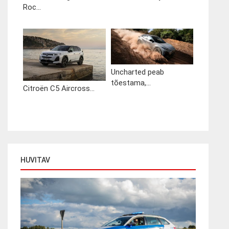
Roc...
Uncharted peab
tõestama,...
Citroën C5 Aircross...
HUVITAV