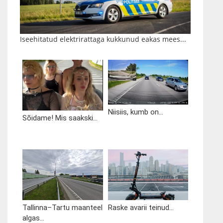
Iseehitatud elektrirattaga kukkunud eakas mees...
Niisiis, kumb on...
Sõidame! Mis saakski...
Tallinna–Tartu maanteel
Raske avarii teinud...
algas...