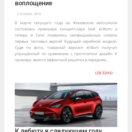
воплощение
2 October, 2019
В марте текущего года на Женевском автосалоне
состоялась премьера концепт-кара Seat el-Born, а
теперь в Сети появились неофициальные снимки
первых тестовых версий будущей серийной модели.
Судя по фото, товарный вариант el-Born получит
упрощённый по сравнению с прототипом дизайн. К
примеру, вместо эффектной решётки в переднем...
LOE EDASI
К дебюту в следующем году