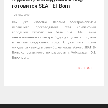
готовится SEAT El-Born
26 July, 2019
Как уже известно, первым электромобилем
испанского производителя стал компактный
городской хетчбэк на базе SEAT Mii. Такие
инновационные сити-кары будут доступны к продаже
в начале следующего года. А уже чуть позже
ожидается «выход в свет» более масштабного SEAT El-
Born, сопоставимого по размерам с Volkswagen ID.3.
Впрочем,...
LOE EDASI