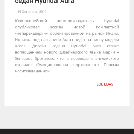
седан Hyundai Aura
19 December, 2019
Южнокорейский автопроизводитель Hyundai
опубликовал эскизы новой компактной
«четырёхдверки», ориентированной на рынок Индии.
Новинка под названием Aura придёт на смену модели
Xcent. Дизайн седана Hyundai Aura станет
воплощением нового дизайнерского языка марки –
Sensuous Sportiness, что в переводе с английского
означает «Эмоциональная спортивность». Первым
носителем данной...
LOE EDASI