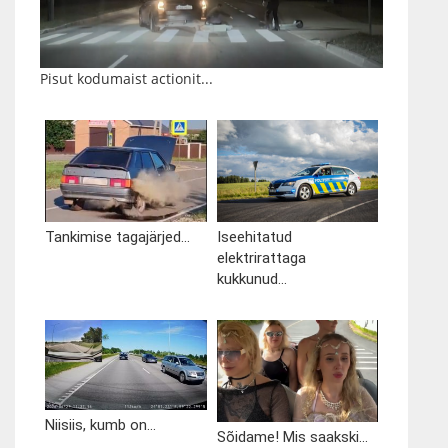
Pisut kodumaist actionit...
Tankimise tagajärjed...
Iseehitatud
elektrirattaga
kukkunud...
Niisiis, kumb on...
Sõidame! Mis saakski...