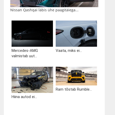
Nissan Qashqai läbis ühe paagitäiega...
Mercedes-AMG
Vaata, miks ei...
valmistab uut...
Ram tõstab Rumble...
Hiina autod ei...