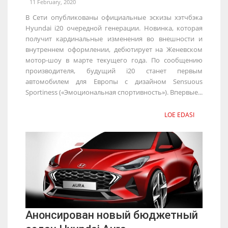
11 February, 2020
В Сети опубликованы официальные эскизы хэтчбэка
Hyundai i20 очередной генерации. Новинка, которая
получит кардинальные изменения во внешности и
внутреннем оформлении, дебютирует на Женевском
мотор-шоу в марте текущего года. По сообщению
производителя, будущий i20 станет первым
автомобилем для Европы с дизайном Sensuous
Sportiness («Эмоциональная спортивность»). Впервые...
LOE EDASI
Анонсирован новый бюджетный