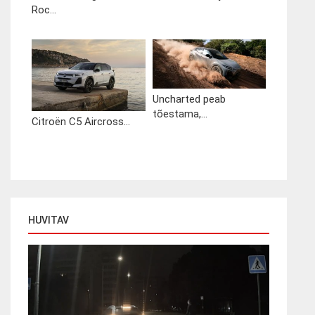
Roc...
Uncharted peab
tõestama,...
Citroën C5 Aircross...
HUVITAV