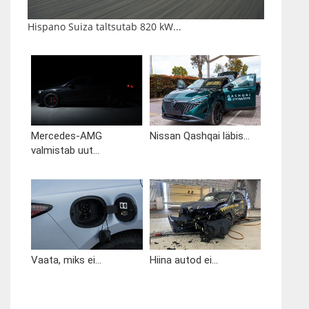
Hispano Suiza taltsutab 820 kW...
Mercedes-AMG
Nissan Qashqai läbis...
valmistab uut...
Vaata, miks ei...
Hiina autod ei...