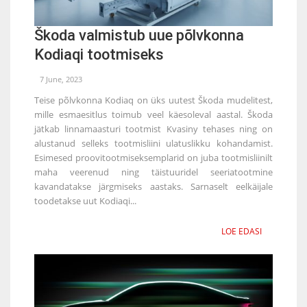
Škoda valmistub uue põlvkonna
Kodiaqi tootmiseks
7 June, 2023
Teise põlvkonna Kodiaq on üks uutest Škoda mudelitest,
mille esmaesitlus toimub veel käesoleval aastal. Škoda
jätkab linnamaasturi tootmist Kvasiny tehases ning on
alustanud selleks tootmisliini ulatuslikku kohandamist.
Esimesed proovitootmiseksemplarid on juba tootmisliinilt
maha veerenud ning täistuuridel seeriatootmine
kavandatakse järgmiseks aastaks. Sarnaselt eelkäijale
toodetakse uut Kodiaqi...
LOE EDASI