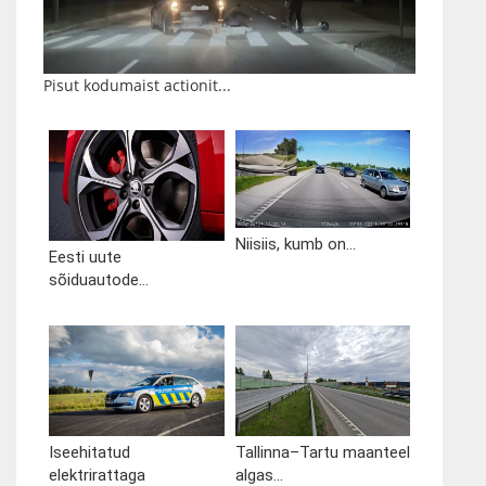
Pisut kodumaist actionit...
Niisiis, kumb on...
Eesti uute
sõiduautode...
Iseehitatud
Tallinna–Tartu maanteel
elektrirattaga
algas...