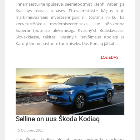
linnamaasturite lipulaeva, seeriatootmist Tšehhi Vabariigis
Kvasinys asuvas tehases. Ettevalmistuste käigus tehti
märkimisväärseid investeeringuid nii tootmisliini kui ka
keevitustöökoja moderniseerimiseks. Uue põlvkonna
Superbi tootmise üleviimisega Kvasiny'st Bratislavasse,
Slovakkiasse, tekitati Kvasiny's lisavõimsus Kodiaqi ja
Karoqi linnamaasturite tootmiseks. Uus Kodiaq jätkab...
LOE EDASI
Selline on uus Škoda Kodiaq
5 October, 2023
Uus Škoda Kodiaq alustab oma teekonda värskema