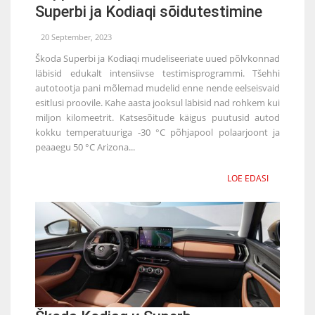
Superbi ja Kodiaqi sõidutestimine
20 September, 2023
Škoda Superbi ja Kodiaqi mudeliseeriate uued põlvkonnad
läbisid edukalt intensiivse testimisprogrammi. Tšehhi
autotootja pani mõlemad mudelid enne nende eelseisvaid
esitlusi proovile. Kahe aasta jooksul läbisid nad rohkem kui
miljon kilomeetrit. Katsesõitude käigus puutusid autod
kokku temperatuuriga -30 °C põhjapool polaarjoont ja
peaaegu 50 °C Arizona...
LOE EDASI