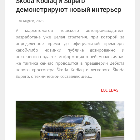
Škoda Kodiaq и Superb
демонстрируют новый интерьер
30 August, 2023
У маркетологов чешского автопроизводителя
разработана уже целая стратегия, при которой за
определенное время до официальной премьеры
какой-либо новинки публике дозированно и
постепенно подается информация о ней. Аналогичная
же тактика сейчас проводится в преддверии дебюта
нового кроссовера Škoda Kodiaq и легкового Škoda
Superb, о технической составляющей...
LOE EDASI