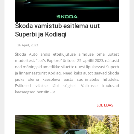
Škoda vamistub esitlema uut
Superbi ja Kodiaqi
26 April, 2023
Škoda Auto andis ettekujutuse aimduse oma uutest
mudelitest. "Let's Explore" üritusel 25. aprillil 2023, näitasid
nad mõningaid ametlikke siluette uuest lipulaevast Superb
ja linnamaasturist Kodiaq. Need kaks autot saavad Škoda
jaoks olema käesoleva aasta suurimateks hittideks.
Esitlused viiakse läbi sügisel. Valikusse kuuluvad
kaasaegsed bensiini- ja...
LOE EDASI