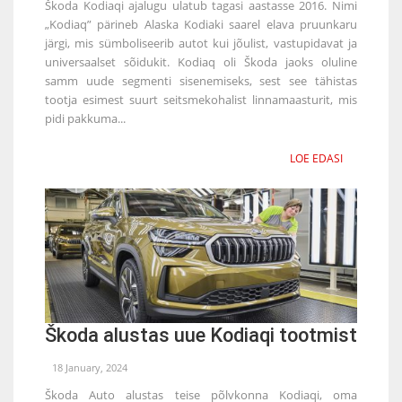
Škoda Kodiaqi ajalugu ulatub tagasi aastasse 2016. Nimi
„Kodiaq” pärineb Alaska Kodiaki saarel elava pruunkaru
järgi, mis sümboliseerib autot kui jõulist, vastupidavat ja
universaalset sõidukit. Kodiaq oli Škoda jaoks oluline
samm uude segmenti sisenemiseks, sest see tähistas
tootja esimest suurt seitsmekohalist linnamaasturit, mis
pidi pakkuma...
LOE EDASI
Škoda alustas uue Kodiaqi tootmist
18 January, 2024
Škoda Auto alustas teise põlvkonna Kodiaqi, oma