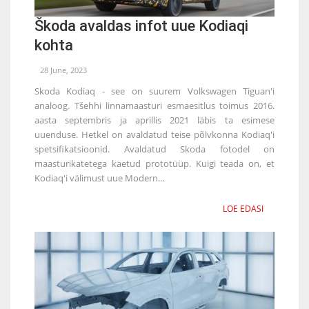
Škoda avaldas infot uue Kodiaqi
kohta
28 June, 2023
Skoda Kodiaq - see on suurem Volkswagen Tiguan'i
analoog. Tšehhi linnamaasturi esmaesitlus toimus 2016.
aasta septembris ja aprillis 2021 läbis ta esimese
uuenduse. Hetkel on avaldatud teise põlvkonna Kodiaq'i
spetsifikatsioonid. Avaldatud Skoda fotodel on
maasturikatetega kaetud prototüüp. Kuigi teada on, et
Kodiaq'i välimust uue Modern...
LOE EDASI