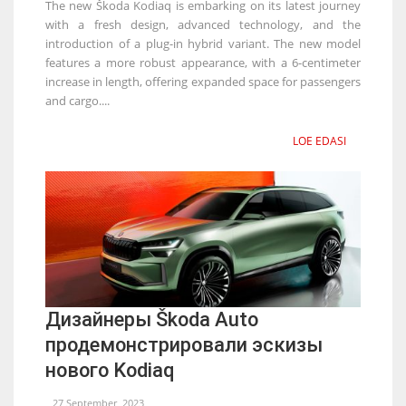
The new Škoda Kodiaq is embarking on its latest journey
with a fresh design, advanced technology, and the
introduction of a plug-in hybrid variant. The new model
features a more robust appearance, with a 6-centimeter
increase in length, offering expanded space for passengers
and cargo....
LOE EDASI
Дизайнеры Škoda Auto
продемонстрировали эскизы
нового Kodiaq
27 September, 2023