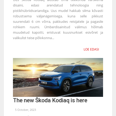
disaini, edasi arendatud tehnoloogia ning
pistikhübriidvariandiga. Uus mudel hakkab silma kõvasti
robustsema väljanägemisega, kuna selle pikkust
suurendati 6 cm võrra, pakkudes reisijatele ja pagasile
rohkem ruumi. Ümberdisainitud välimus hõlmab
muudetud kapotti, eristuvat kuusnurkset esivõret ja
valikulist teise põlvkonna...
LOE EDASI
The new Škoda Kodiaq is here
5 October, 2023