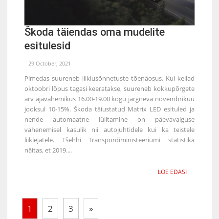
Škoda täiendas oma mudelite
esitulesid
29 October, 2021
Pimedas suureneb liiklusõnnetuste tõenäosus. Kui kellad
oktoobri lõpus tagasi keeratakse, suureneb kokkupõrgete
arv ajavahemikus 16.00-19.00 kogu järgneva novembrikuu
jooksul 10-15%. Škoda täiustatud Matrix LED esituled ja
nende automaatne lülitamine on päevavalguse
vähenemisel kasulik nii autojuhtidele kui ka teistele
liiklejatele. Tšehhi Transpordiministeeriumi statistika
näitas, et 2019....
LOE EDASI
1
2
3
»