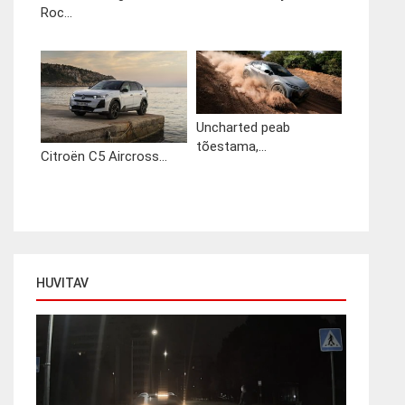
Roc...
Uncharted peab
tõestama,...
Citroën C5 Aircross...
HUVITAV