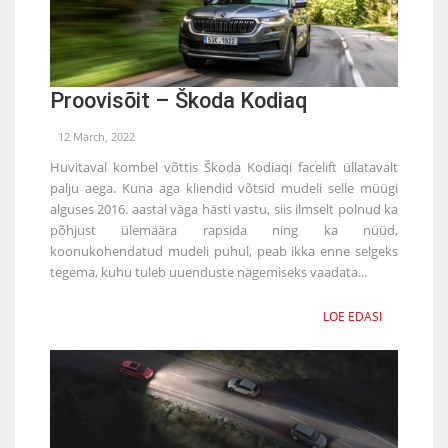
Proovisõit – Škoda Kodiaq
12 March, 2022
Huvitaval kombel võttis Škoda Kodiaqi facelift üllatavalt
palju aega. Kuna aga kliendid võtsid mudeli selle müügi
alguses 2016. aastal väga hästi vastu, siis ilmselt polnud ka
põhjust ülemäära rapsida ning ka nüüd,
koonukohendatud mudeli puhul, peab ikka enne selgeks
tegema, kuhu tuleb uuenduste nägemiseks vaadata...
LOE EDASI