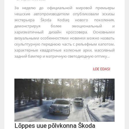
За неделю до официальной мировой премьеры
чешские автопроизводители опубликовали эскизы
экстерьера Škoda Kodiaq нового поколения,
демонстрируя более эмоциональный и
харизматичный дизайн кроссовера. Основными
визуальными особенностями новинки можно назвать
скульптурную переднюю часть с рельефным капотом,
характерные квадратные колесные арки, массивный
задний бампер и матричную светодиодную оптику...
LOE EDASI
Lõppes uue põlvkonna Škoda