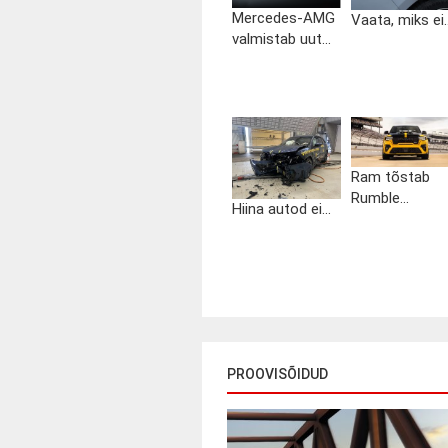
Mercedes-AMG
Vaata, miks ei..
valmistab uut...
Ram tõstab
Rumble...
Hiina autod ei...
PROOVISÕIDUD