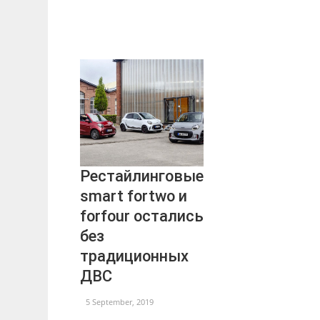
Рестайлинговые
smart fortwo и
forfour остались
без
традиционных
ДВС
5 September, 2019