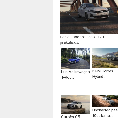
Dacia Sandero Eco-G 120
praktilisus...
KGM Torres
Uus Volkswagen
Hybrid:...
T-Roc...
Uncharted pea
tõestama,...
Citroën C5