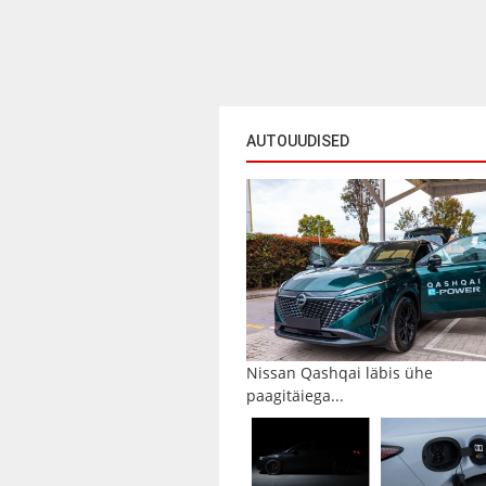
AUTOUUDISED
Nissan Qashqai läbis ühe
paagitäiega...