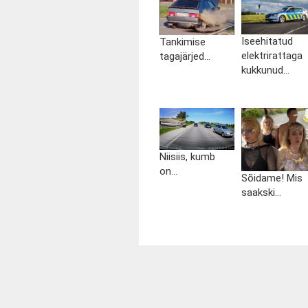
Iseehitatud
Tankimise
elektrirattaga
tagajärjed...
kukkunud...
Niisiis, kumb
on...
Sõidame! Mis
saakski...