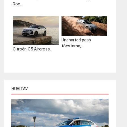
Roc...
Uncharted peab
tõestama,...
Citroën C5 Aircross...
HUVITAV