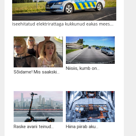
Iseehitatud elektrirattaga kukkunud eakas mees...
Niisiis, kumb on...
Sõidame! Mis saakski...
Raske avarii teinud...
Hiina piirab aku...