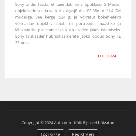
Sony andis teada, et täiendab oma tippklassi G Master
objektiivide seeria valikut valgusjõulise FE 35mm f/1.4 GM
mudeliga. See kerge (524 g) ja võrratut bokeh-efekti
võimaldav objektiiv sobib nii portreede, maastike ja
lähikaadrite pildistamiseks kui ka video jäädvustamiseks.
Sony täiskaader hübriidkaamerate jaoks loodud Sony FE
35mm...
LOE EDASI
Copyright © 2024 Auto.pub - Kõik õigused hõivatud
Logi sisse
Registreeri