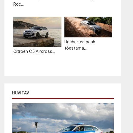
Roc...
Uncharted peab
tõestama,...
Citroën C5 Aircross...
HUVITAV