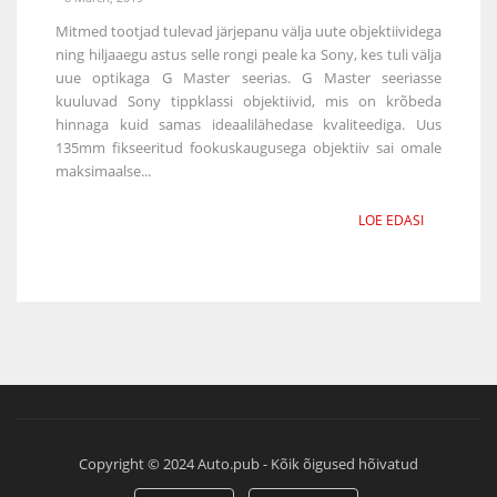
Mitmed tootjad tulevad järjepanu välja uute objektiividega
ning hiljaaegu astus selle rongi peale ka Sony, kes tuli välja
uue optikaga G Master seerias. G Master seeriasse
kuuluvad Sony tippklassi objektiivid, mis on krõbeda
hinnaga kuid samas ideaalilähedase kvaliteediga. Uus
135mm fikseeritud fookuskaugusega objektiiv sai omale
maksimaalse...
LOE EDASI
Copyright © 2024 Auto.pub - Kõik õigused hõivatud