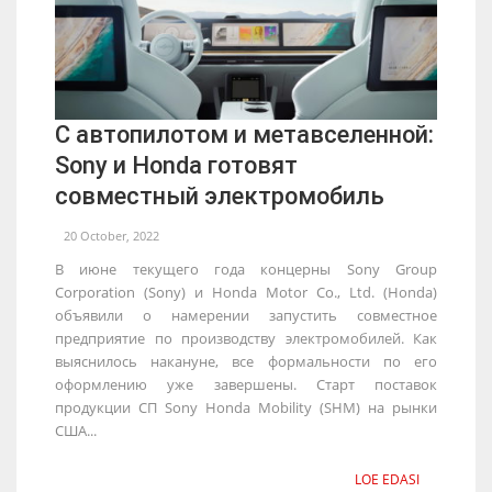
С автопилотом и метавселенной:
Sony и Honda готовят
совместный электромобиль
20 October, 2022
В июне текущего года концерны Sony Group
Corporation (Sony) и Honda Motor Co., Ltd. (Honda)
объявили о намерении запустить совместное
предприятие по производству электромобилей. Как
выяснилось накануне, все формальности по его
оформлению уже завершены. Старт поставок
продукции СП Sony Honda Mobility (SHM) на рынки
США...
LOE EDASI