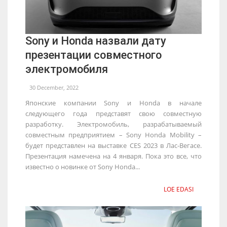
Sony и Honda назвали дату
презентации совместного
электромобиля
30 December, 2022
Японские компании Sony и Honda в начале
следующего года представят свою совместную
разработку. Электромобиль, разрабатываемый
совместным предприятием – Sony Honda Mobility –
будет представлен на выставке CES 2023 в Лас-Вегасе.
Презентация намечена на 4 января. Пока это все, что
известно о новинке от Sony Honda...
LOE EDASI