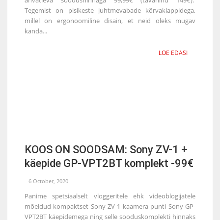
Tegemist on pisikeste juhtmevabade kõrvaklappidega,
millel on ergonoomiline disain, et neid oleks mugav
kanda...
LOE EDASI
KOOS ON SOODSAM: Sony ZV-1 +
käepide GP-VPT2BT komplekt -99€
6 October, 2020
Panime spetsiaalselt vloggeritele ehk videoblogijatele
mõeldud kompaktset Sony ZV-1 kaamera punti Sony GP-
VPT2BT käepidemega ning selle sooduskomplekti hinnaks