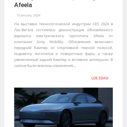
Afeela
15 January, 2024
На выставке технологической индустрии CES 2024 в
Лас-Вегасе состоялась демонстрация обновленного
варианта электрического прототипа Afeela от
компании Sony Mobility. Обновления включают
передний бампер со спортивной темной полосой,
подсветку логотипов и поворотные фары, а также
увеличенный задний бампер и активное антикрыло. В
салоне были внесены изменения,...
LOE EDASI