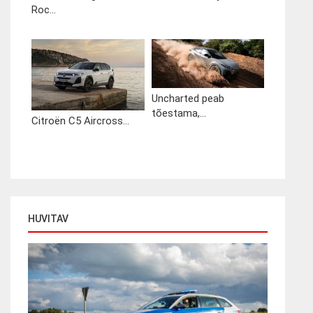
Roc...
Uncharted peab
tõestama,...
Citroën C5 Aircross...
HUVITAV