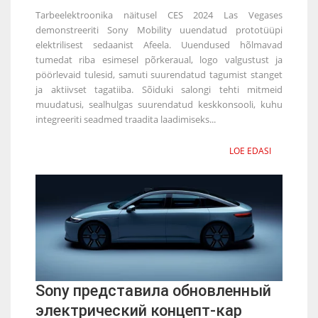
Tarbeelektroonika näitusel CES 2024 Las Vegases
demonstreeriti Sony Mobility uuendatud prototüüpi
elektrilisest sedaanist Afeela. Uuendused hõlmavad
tumedat riba esimesel põrkeraual, logo valgustust ja
pöörlevaid tulesid, samuti suurendatud tagumist stanget
ja aktiivset tagatiiba. Sõiduki salongi tehti mitmeid
muudatusi, sealhulgas suurendatud keskkonsooli, kuhu
integreeriti seadmed traadita laadimiseks...
LOE EDASI
Sony представила обновленный
электрический концепт-кар