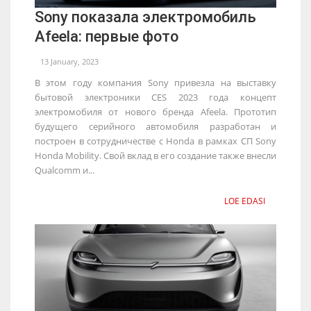
Sony показала электромобиль
Afeela: первые фото
13 January, 2023
В этом году компания Sony привезла на выставку
бытовой электроники CES 2023 года концепт
электромобиля от нового бренда Afeela. Прототип
будущего серийного автомобиля разработан и
построен в сотрудничестве с Honda в рамках СП Sony
Honda Mobility. Свой вклад в его создание также внесли
Qualcomm и...
LOE EDASI