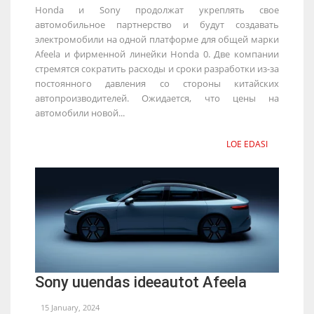
Honda и Sony продолжат укреплять свое
автомобильное партнерство и будут создавать
электромобили на одной платформе для общей марки
Afeela и фирменной линейки Honda 0. Две компании
стремятся сократить расходы и сроки разработки из-за
постоянного давления со стороны китайских
автопроизводителей. Ожидается, что цены на
автомобили новой...
LOE EDASI
Sony uuendas ideeautot Afeela
15 January, 2024