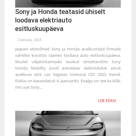
Sony ja Honda teatasid ühiselt
loodava elektriauto
esitluskuupäeva
2 January, 2023
Jaapani ettevõtted Sony ja Honda avalikustasid firmade
vahelise koostöö raames loodava auto esitluskuupäeva.
Mudeli väljatöötamiseks loodud ühisettevõtte Sony
Honda Mobility poolt arendatav elektrisõiduk astub
avalikuse ette Las Vegases toimuval CES 2023 messil.
Esitlus on kavandatud 4. jaanuariks. Esialgu on see ka kõik,
mis uue Sony...
LOE EDASI