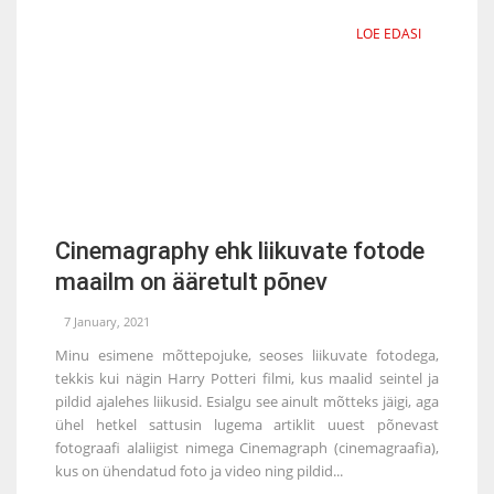
LOE EDASI
Cinemagraphy ehk liikuvate fotode
maailm on ääretult põnev
7 January, 2021
Minu esimene mõttepojuke, seoses liikuvate fotodega,
tekkis kui nägin Harry Potteri filmi, kus maalid seintel ja
pildid ajalehes liikusid. Esialgu see ainult mõtteks jäigi, aga
ühel hetkel sattusin lugema artiklit uuest põnevast
fotograafi alaliigist nimega Cinemagraph (cinemagraafia),
kus on ühendatud foto ja video ning pildid...