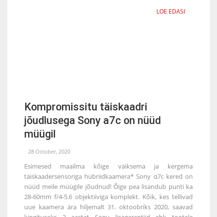
LOE EDASI
Kompromissitu täiskaadri
jõudlusega Sony a7c on nüüd
müügil
28 October, 2020
Esimesed maailma kõige väiksema ja kergema
täiskaadersensoriga hübriidkaamera* Sony α7c kered on
nüüd meile müügile jõudnud! Õige pea lisandub punti ka
28-60mm f/4-5.6 objektiiviga komplekt. Kõik, kes tellivad
uue kaamera ära hiljemalt 31. oktoobriks 2020, saavad
kingituseks 3 aastat Sony lisagarantiid ehk tootele