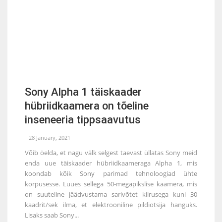
Sony Alpha 1 täiskaader
hübriidkaamera on tõeline
inseneeria tippsaavutus
28 January, 2021
Võib öelda, et nagu välk selgest taevast üllatas Sony meid
enda uue täiskaader hübriidkaameraga Alpha 1, mis
koondab kõik Sony parimad tehnoloogiad ühte
korpusesse. Luues sellega 50-megapikslise kaamera, mis
on suuteline jäädvustama sarivõtet kiirusega kuni 30
kaadrit/sek ilma, et elektrooniline pildiotsija hanguks.
Lisaks saab Sony...