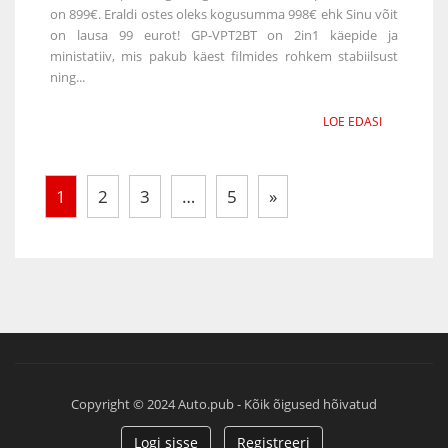
on 899€. Eraldi ostes oleks kogusumma 998€ ehk Sinu võit
on lausa 99 eurot! GP-VPT2BT on 2in1 käepide ja
ministatiiv, mis pakub käest filmides rohkem stabiilsust
ning...
LOE EDASI
1
2
3
…
5
»
Copyright © 2024 Auto.pub - Kõik õigused hõivatud
Logi sisse
Registreeri