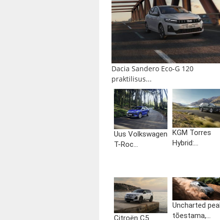
Dacia Sandero Eco-G 120
praktilisus...
KGM Torres
Uus Volkswagen
Hybrid:...
T-Roc...
Uncharted pea
tõestama,...
Citroën C5