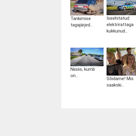
Iseehitatud
Tankimise
elektrirattaga
tagajärjed...
kukkunud...
Niisiis, kumb
on...
Sõidame! Mis
saakski...