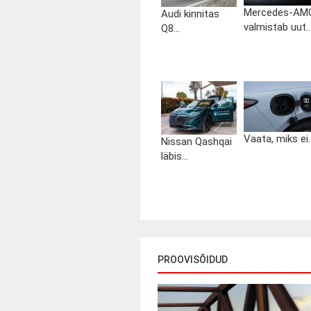
Mercedes-AM
Audi kinnitas
valmistab uut..
Q8...
Vaata, miks ei..
Nissan Qashqai
läbis...
PROOVISÕIDUD