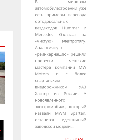
В мировом
автомобилестроении уже
есть примеры перевода
ортодоксальных
вездеходов Hummer и
Mercedes G-класса на
«чистую» электротягу.
Аналогичную
«реинкарнацию» решили
провести чешские
мастера компании MW
Motors и с более
спартанским
внедорожником УАЗ
Хантер из России. У
новоявленного
электромобиля, который
назвали MWM Spartan,
останется идентичный
заводской модели...
LOE EDASI