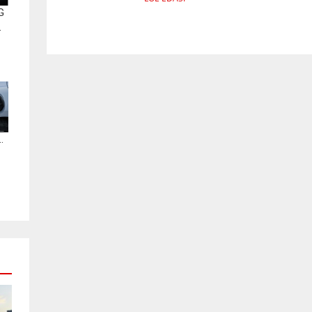
G
.
.