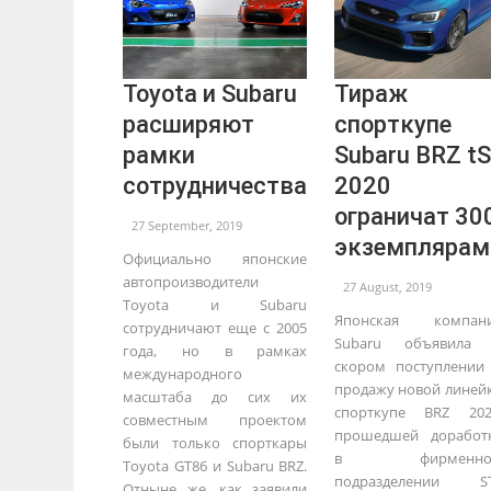
Toyota и Subaru
Тираж
расширяют
спорткупе
рамки
Subaru BRZ tS
сотрудничества
2020
ограничат 30
27 September, 2019
экземплярам
Официально японские
автопроизводители
27 August, 2019
Toyota и Subaru
Японская компан
сотрудничают еще с 2005
Subaru объявила
года, но в рамках
скором поступлении
международного
продажу новой линей
масштаба до сих их
спорткупе BRZ 202
совместным проектом
прошедшей доработ
были только спорткары
в фирменно
Toyota GT86 и Subaru BRZ.
подразделении ST
Отныне же, как заявили