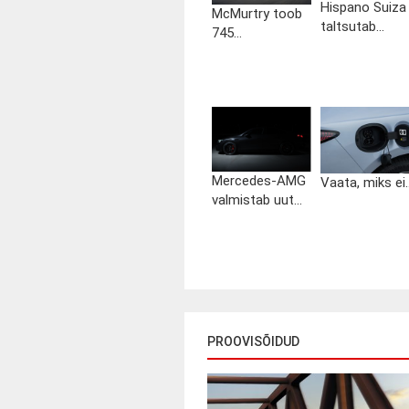
Hispano Suiza
McMurtry toob
taltsutab...
745...
Mercedes-AMG
Vaata, miks ei..
valmistab uut...
PROOVISÕIDUD