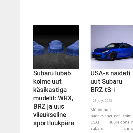
Subaru lubab
USA-s näidati
kolme uut
uut Subaru
käsikastiga
BRZ tS-i
mudelit: WRX,
25 July, 2023
BRZ ja uus
Möödunud
viieukseline
nädalavahetusel toim
sportluukpära
USAs suurejooneli
Subaru fännid