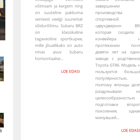
võimsam ja kergem ning
завершении
on suuteline pakkuma
производства
senisest veelgi suuremat
спортивной
sõidurõõmu. Subaru BRZ
«двухдверки» BRZ
on klassikaline
которая сходила 
tagaveoline sportkupee,
конвейера н
mille jõuallikaks on auto
протяжении почт
ninas asuv Subaru
девяти лет на одн
horisontaalse...
заводе с родственн
Toyota GT86. Модель 
LOE EDASI
пользуется больш
популярностью,
поэтому японцы дол
раздумывали на
целесообразностью
подготовки второ
поколения, однак
минувшей...
LOE EDASI
b