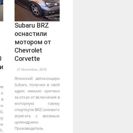
Subaru BRZ
оснастили
мотором от
Chevrolet
0
Corvette
и
21 November, 2018
Японский автоконцерн
Subaru получил в свой
ия
адрес немало критики
 о
за отказ от включения в
 в
моторную гамму
ки
спорткупе BRZ силового
0,
агрегата с восемью
ку
цилиндрами.
м
Производитель
I.