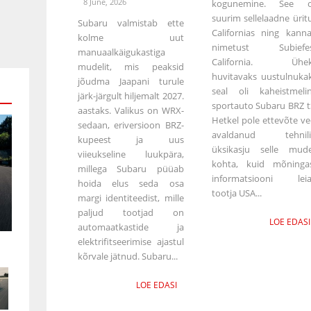
8 June, 2026
kogunemine. See o
suurim sellelaadne ürit
Subaru valmistab ette
Californias ning kann
kolme uut
nimetust Subiefe
manuaalkäigukastiga
California. Ühek
mudelit, mis peaksid
huvitavaks uustulnuka
jõudma Jaapani turule
seal oli kaheistmeli
järk-järgult hiljemalt 2027.
sportauto Subaru BRZ t
aastaks. Valikus on WRX-
Hetkel pole ettevõte ve
sedaan, eriversioon BRZ-
avaldanud tehnili
kupeest ja uus
üksikasju selle mude
viieukseline luukpära,
kohta, kuid mõninga
millega Subaru püüab
informatsiooni lei
hoida elus seda osa
tootja USA...
margi identiteedist, mille
paljud tootjad on
LOE EDASI
automaatkastide ja
elektrifitseerimise ajastul
kõrvale jätnud. Subaru...
LOE EDASI