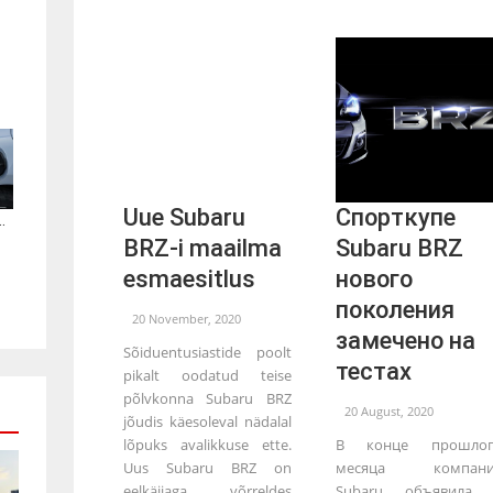
Uue Subaru
Спорткупе
.
BRZ-i maailma
Subaru BRZ
esmaesitlus
нового
поколения
20 November, 2020
замечено на
Sõiduentusiastide poolt
тестах
pikalt oodatud teise
põlvkonna Subaru BRZ
20 August, 2020
jõudis käesoleval nädalal
lõpuks avalikkuse ette.
В конце прошлог
Uus Subaru BRZ on
месяца компани
eelkäijaga võrreldes
Subaru объявила 