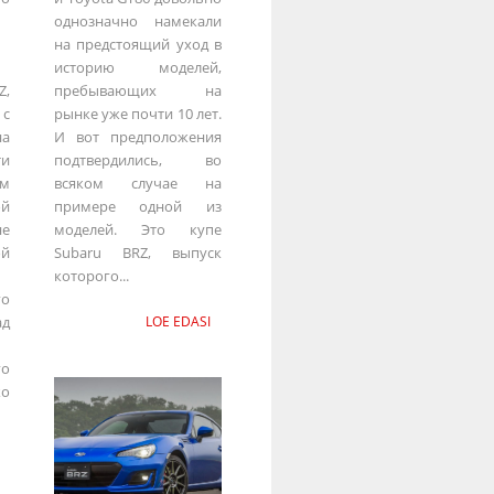
однозначно намекали
на предстоящий уход в
историю моделей,
,
пребывающих на
с
рынке уже почти 10 лет.
а
И вот предположения
и
подтвердились, во
ом
всяком случае на
ой
примере одной из
не
моделей. Это купе
ой
Subaru BRZ, выпуск
которого...
го
д
LOE EDASI
го
о