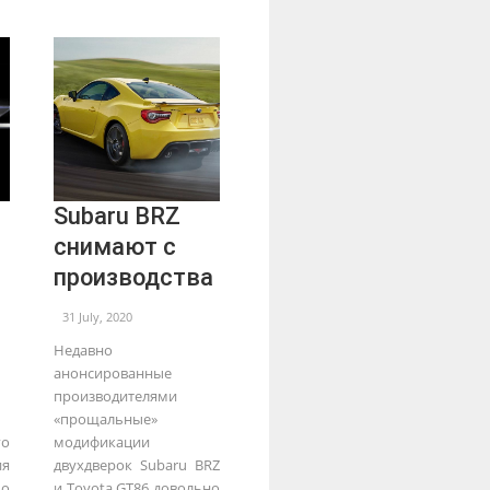
Subaru BRZ
снимают с
производства
31 July, 2020
Недавно
анонсированные
производителями
«прощальные»
о
модификации
я
двухдверок Subaru BRZ
о
и Toyota GT86 довольно