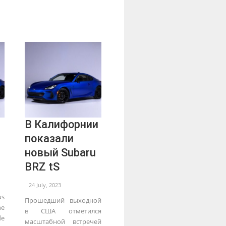
В Калифорнии
показали
новый Subaru
BRZ tS
24 July, 2023
us
Прошедший выходной
ne
в США отметился
e
масштабной встречей