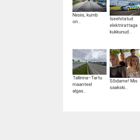
Niisiis, kumb
Iseehitatud
on...
elektrirattaga
kukkunud...
Tallinna–Tartu
Sõidame! Mis
maanteel
saakski...
algas...