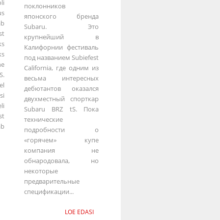
li
поклонников
us
японского бренда
ab
Subaru. Это
st
крупнейший в
s
Калифорнии фестиваль
ks
под названием Subiefest
ne
California, где одним из
S.
весьма интересных
el
дебютантов оказался
si
двухместный спорткар
li
Subaru BRZ tS. Пока
st
технические
ab
подробности о
«горячем» купе
компания не
обнародовала, но
некоторые
предварительные
спецификации...
LOE EDASI