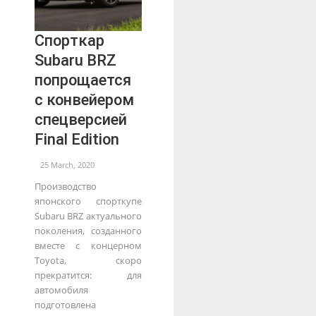
Спорткар
Subaru BRZ
попрощается
с конвейером
спецверсией
Final Edition
25 March, 2020
Производство
японского спорткупе
Subaru BRZ актуального
поколения, созданного
вместе с концерном
Toyota, скоро
прекратится: для
автомобиля
подготовлена