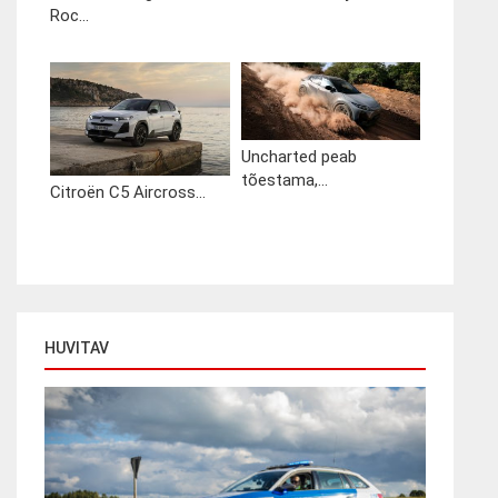
Roc...
Uncharted peab
tõestama,...
Citroën C5 Aircross...
HUVITAV