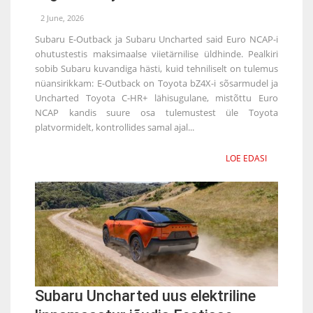
2 June, 2026
Subaru E-Outback ja Subaru Uncharted said Euro NCAP-i
ohutustestis maksimaalse viietärnilise üldhinde. Pealkiri
sobib Subaru kuvandiga hästi, kuid tehniliselt on tulemus
nüansirikkam: E-Outback on Toyota bZ4X-i sõsarmudel ja
Uncharted Toyota C-HR+ lähisugulane, mistõttu Euro
NCAP kandis suure osa tulemustest üle Toyota
platvormidelt, kontrollides samal ajal...
LOE EDASI
Subaru Uncharted uus elektriline