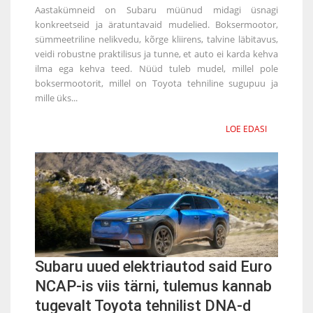
Aastakümneid on Subaru müünud midagi üsnagi
konkreetseid ja äratuntavaid mudelied. Boksermootor,
sümmeetriline nelikvedu, kõrge kliirens, talvine läbitavus,
veidi robustne praktilisus ja tunne, et auto ei karda kehva
ilma ega kehva teed. Nüüd tuleb mudel, millel pole
boksermootorit, millel on Toyota tehniline sugupuu ja
mille üks...
LOE EDASI
Subaru uued elektriautod said Euro
NCAP-is viis tärni, tulemus kannab
tugevalt Toyota tehnilist DNA-d