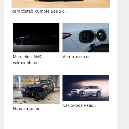
Ram tõstab Rumble Bee SRT...
Mercedes-AMG
Vaata, miks ei...
valmistab uut...
Kas Škoda Peaq...
Hiina autod ei...