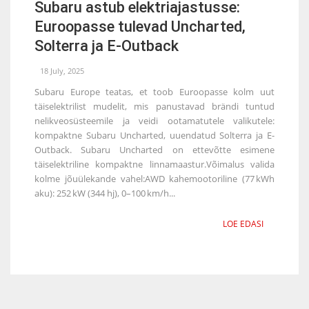
Subaru astub elektriajastusse:
Euroopasse tulevad Uncharted,
Solterra ja E-Outback
18 July, 2025
Subaru Europe teatas, et toob Euroopasse kolm uut
täiselektrilist mudelit, mis panustavad brändi tuntud
nelikveosüsteemile ja veidi ootamatutele valikutele:
kompaktne Subaru Uncharted, uuendatud Solterra ja E-
Outback. Subaru Uncharted on ettevõtte esimene
täiselektriline kompaktne linnamaastur.Võimalus valida
kolme jõuülekande vahel:AWD kahemootoriline (77 kWh
aku): 252 kW (344 hj), 0–100 km/h...
LOE EDASI