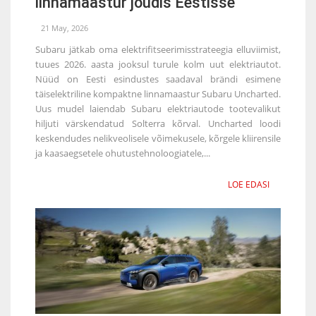
linnamaastur jõudis Eestisse
21 May, 2026
Subaru jätkab oma elektrifitseerimisstrateegia elluviimist,
tuues 2026. aasta jooksul turule kolm uut elektriautot.
Nüüd on Eesti esindustes saadaval brändi esimene
täiselektriline kompaktne linnamaastur Subaru Uncharted.
Uus mudel laiendab Subaru elektriautode tootevalikut
hiljuti värskendatud Solterra kõrval. Uncharted loodi
keskendudes nelikveolisele võimekusele, kõrgele kliirensile
ja kaasaegsetele ohutustehnoloogiatele,...
LOE EDASI