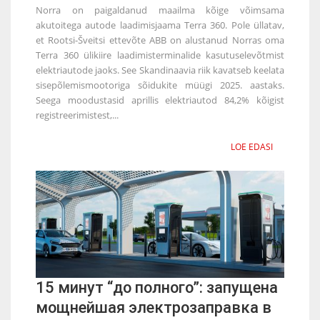
Norra on paigaldanud maailma kõige võimsama
akutoitega autode laadimisjaama Terra 360. Pole üllatav,
et Rootsi-Šveitsi ettevõte ABB on alustanud Norras oma
Terra 360 ülikiire laadimisterminalide kasutuselevõtmist
elektriautode jaoks. See Skandinaavia riik kavatseb keelata
sisepõlemismootoriga sõidukite müügi 2025. aastaks.
Seega moodustasid aprillis elektriautod 84,2% kõigist
registreerimistest,...
LOE EDASI
15 минут “до полного”: запущена
мощнейшая электрозаправка в