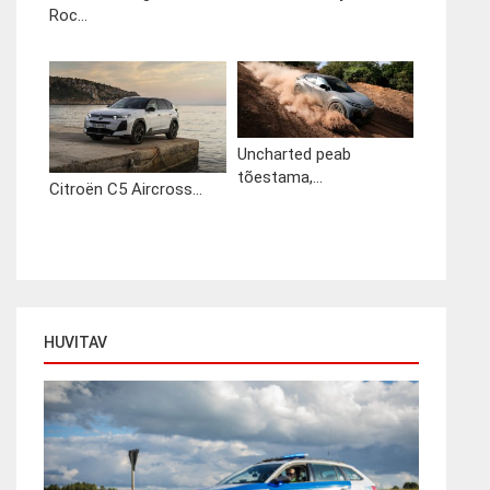
Roc...
Uncharted peab
tõestama,...
Citroën C5 Aircross...
HUVITAV