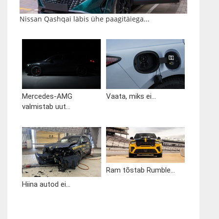
Nissan Qashqai läbis ühe paagitäiega...
Mercedes-AMG
Vaata, miks ei...
valmistab uut...
Ram tõstab Rumble...
Hiina autod ei...