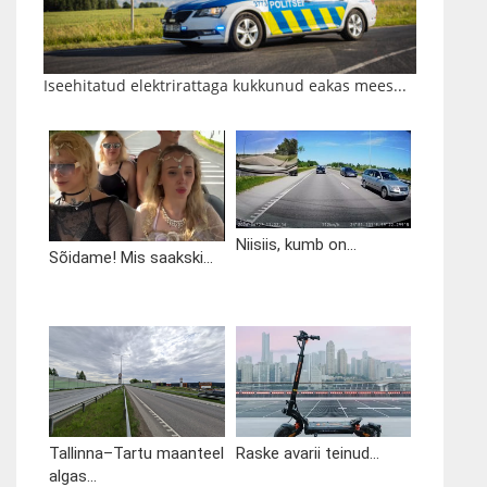
Iseehitatud elektrirattaga kukkunud eakas mees...
Niisiis, kumb on...
Sõidame! Mis saakski...
Tallinna–Tartu maanteel
Raske avarii teinud...
algas...