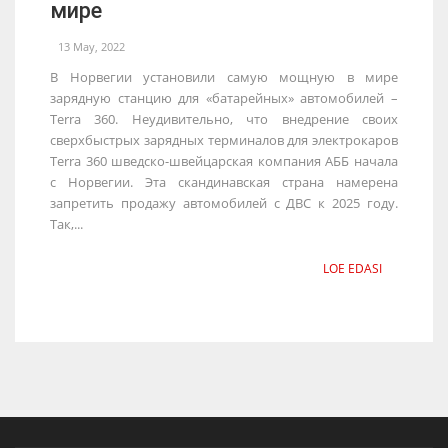
мире
13 May, 2022
В Норвегии установили самую мощную в мире
зарядную станцию для «батарейных» автомобилей –
Terra 360. Неудивительно, что внедрение своих
сверхбыстрых зарядных терминалов для электрокаров
Terra 360 шведско-швейцарская компания АББ начала
с Норвегии. Эта скандинавская страна намерена
запретить продажу автомобилей с ДВС к 2025 году.
Так,...
LOE EDASI