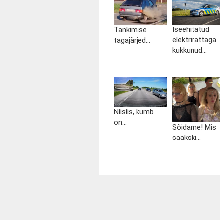
Iseehitatud
Tankimise
elektrirattaga
tagajärjed...
kukkunud...
Niisiis, kumb
on...
Sõidame! Mis
saakski...