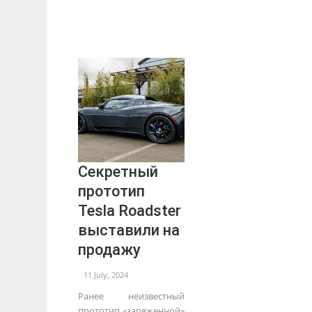
Секретный
прототип
Tesla Roadster
выставили на
продажу
11 July, 2024
Ранее неизвестный
прототип «заряженной»