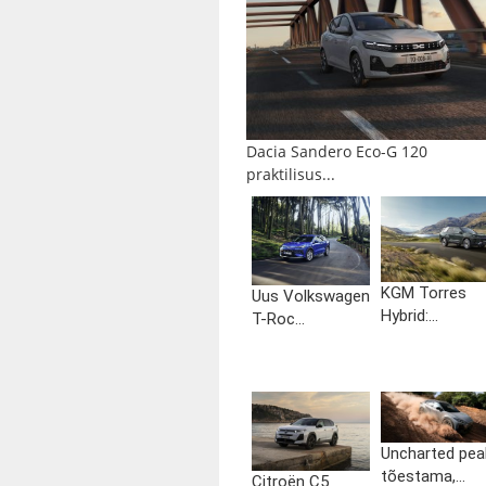
Dacia Sandero Eco-G 120
praktilisus...
KGM Torres
Uus Volkswagen
Hybrid:...
T-Roc...
Uncharted pea
tõestama,...
Citroën C5