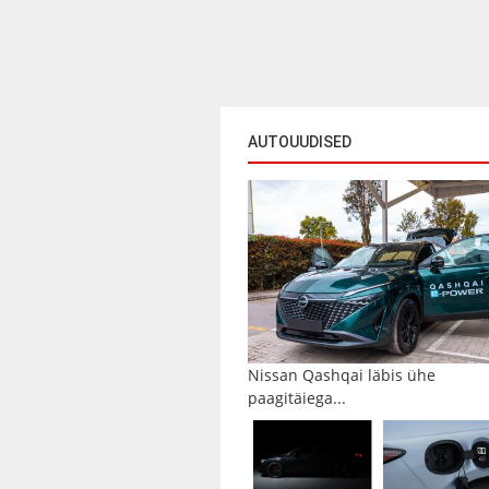
AUTOUUDISED
Nissan Qashqai läbis ühe
paagitäiega...