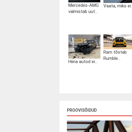
Mercedes-AMG
Vaata, miks ei..
valmistab uut...
Ram tõstab
Rumble...
Hiina autod ei...
PROOVISÕIDUD