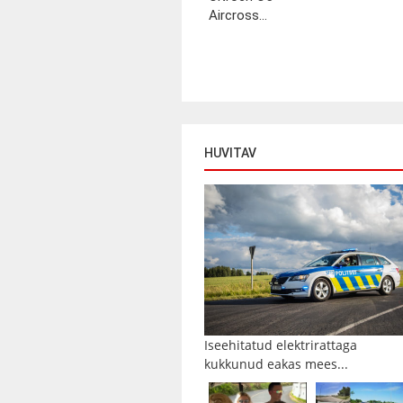
Aircross...
HUVITAV
Iseehitatud elektrirattaga
kukkunud eakas mees...