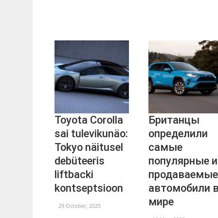
Toyota Corolla
Британцы
sai tulevikunäo:
определили
Tokyo näitusel
самые
debüteeris
популярные и
liftbacki
продаваемые
kontseptsioon
автомобили 
мире
29 October, 2025