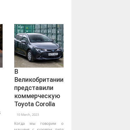
В
Великобритании
представили
коммерческую
Toyota Corolla
в
10 March, 2023
Когда мы говорим о
машине с кузовом типа