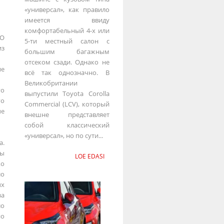
«универсал», как правило
имеется ввиду
комфортабельный 4-х или
O
5-ти местный салон с
з
большим багажным
отсеком сзади. Однако не
ие
всё так однозначно. В
Великобритании
го
выпустили Toyota Corolla
го
Commercial (LCV), который
ые
внешне представляет
собой классический
«универсал», но по сути...
а.
ты
LOE EDASI
ко
о
х
а
ло
но