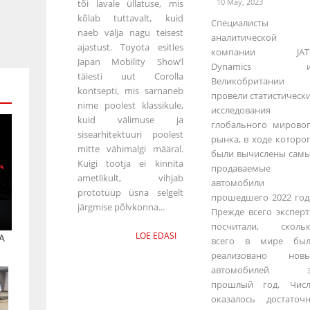
10 May, 2023
tõi lavale üllatuse, mis
kõlab tuttavalt, kuid
Специалисты
näeb välja nagu teisest
аналитической
ajastust. Toyota esitles
компании JAT
Japan Mobility Show’l
Dynamics и
täiesti uut Corolla
Великобритании
kontsepti, mis sarnaneb
провели статистическ
nime poolest klassikule,
исследования
kuid välimuse ja
глобального мирово
sisearhitektuuri poolest
рынка, в ходе которо
mitte vähimalgi määral.
были вычислены сам
Kuigi tootja ei kinnita
продаваемые
ametlikult, vihjab
автомобили
prototüüp üsna selgelt
прошедшего 2022 год
järgmise põlvkonna...
Прежде всего экспер
посчитали, сколь
LOE EDASI
A
всего в мире был
реализовано новы
автомобилей з
прошлый год. Чис
оказалось достаточ