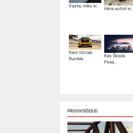
Vaata, miks ei...
Hiina autod ei..
Ram tõstab
Kas Škoda
Rumble...
Peaq...
PROOVISÕIDUD