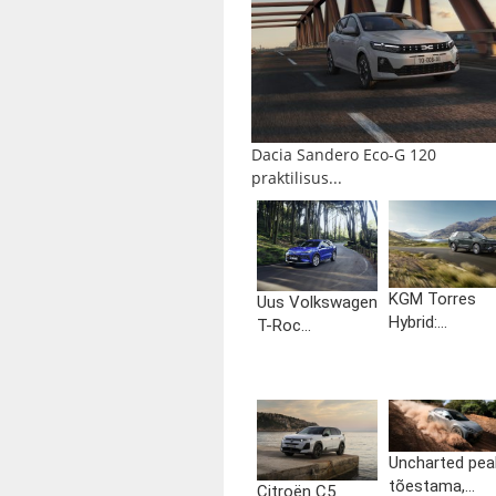
Dacia Sandero Eco-G 120
praktilisus...
KGM Torres
Uus Volkswagen
Hybrid:...
T-Roc...
Uncharted pea
tõestama,...
Citroën C5