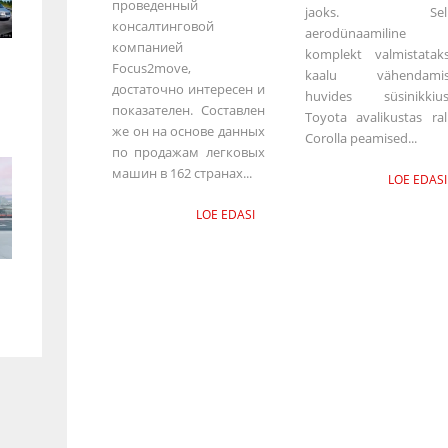
проведенный
jaoks. Sell
консалтинговой
aerodünaamiline
компанией
komplekt valmistatak
Focus2move,
kaalu vähendamis
достаточно интересен и
huvides süsinikkius
показателен. Составлен
Toyota avalikustas rall
же он на основе данных
Corolla peamised...
по продажам легковых
машин в 162 странах...
LOE EDASI
LOE EDASI