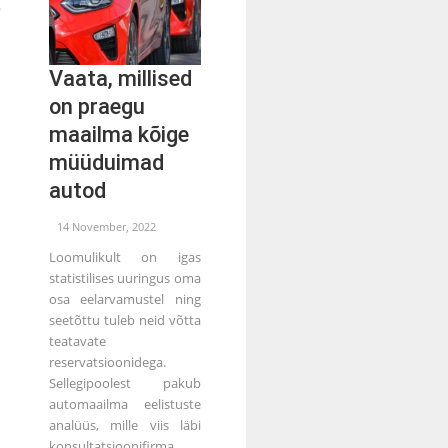
.
Vaata, millised
on praegu
maailma kõige
müüduimad
autod
14 November, 2022
Loomulikult on igas
statistilises uuringus oma
osa eelarvamustel ning
seetõttu tuleb neid võtta
teatavate
reservatsioonidega.
Sellegipoolest pakub
automaailma eelistuste
analüüs, mille viis läbi
konsultatsioonifirma