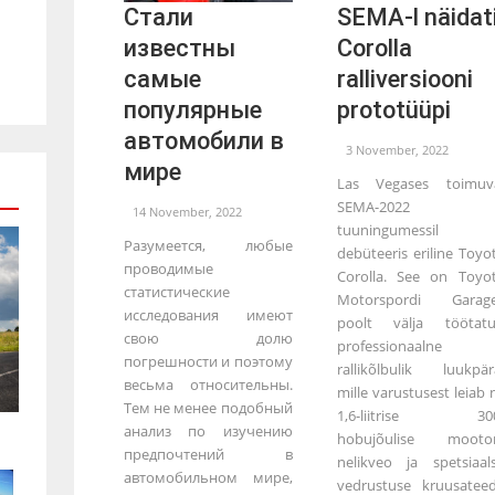
Стали
SEMA-l näidat
известны
Corolla
самые
ralliversiooni
популярные
prototüüpi
автомобили в
3 November, 2022
мире
Las Vegases toimuv
SEMA-2022
14 November, 2022
tuuningumessil
Разумеется, любые
debüteeris eriline Toyo
проводимые
Corolla. See on Toyo
статистические
Motorspordi Garage
исследования имеют
poolt välja töötat
свою долю
professionaalne
погрешности и поэтому
rallikõlbulik luukpär
весьма относительны.
mille varustusest leiab n
Тем не менее подобный
1,6-liitrise 300
анализ по изучению
hobujõulise mootor
предпочтений в
nelikveo ja spetsiaal
автомобильном мире,
vedrustuse kruusatee