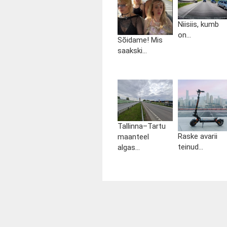
Niisiis, kumb
on...
Sõidame! Mis
saakski...
Tallinna–Tartu
Raske avarii
maanteel
teinud...
algas...