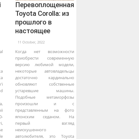
i
Перевоплощенная
Toyota Corolla: из
прошлого в
настоящее
11 October, 2022
al
Когда нет возможности
приобрести современную
версию любимой модели,
ta
некоторые автовладельцы
ta
достаточно кардинально
'i
обновляют собственные
ud
устаревшие машины.
Подобные метаморфозы
a,
произошли и с
ii
представленным на фото
-
японским седаном. На
i,
первый взгляд
se
неискушенного
de
автолюбителя, это Toyota