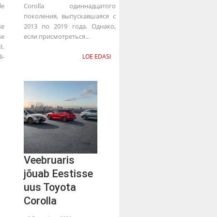
e
Corolla одиннадцатого
поколения, выпускавшаяся с
se
2013 по 2019 года. Однако,
e
если присмотреться...
t.
i-
LOE EDASI
Veebruaris
jõuab Eestisse
uus Toyota
Corolla