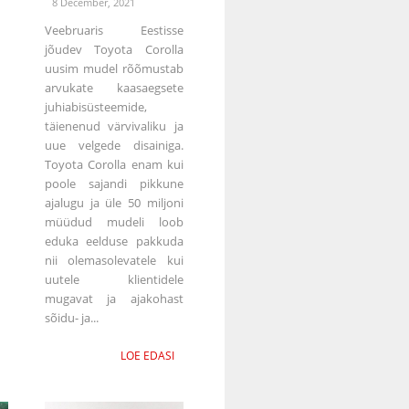
8 December, 2021
Veebruaris Eestisse
jõudev Toyota Corolla
uusim mudel rõõmustab
arvukate kaasaegsete
juhiabisüsteemide,
täienenud värvivaliku ja
uue velgede disainiga.
Toyota Corolla enam kui
poole sajandi pikkune
ajalugu ja üle 50 miljoni
müüdud mudeli loob
eduka eelduse pakkuda
nii olemasolevatele kui
uutele klientidele
mugavat ja ajakohast
sõidu- ja...
LOE EDASI