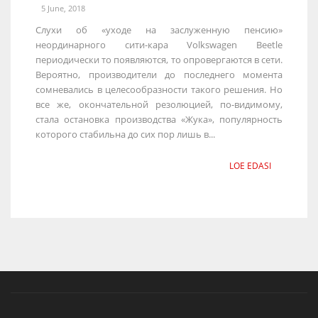
5 June, 2018
Слухи об «уходе на заслуженную пенсию»
неординарного сити-кара Volkswagen Beetle
периодически то появляются, то опровергаются в сети.
Вероятно, производители до последнего момента
сомневались в целесообразности такого решения. Но
все же, окончательной резолюцией, по-видимому,
стала остановка производства «Жука», популярность
которого стабильна до сих пор лишь в...
LOE EDASI