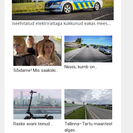
Iseehitatud elektrirattaga kukkunud eakas mees...
Niisiis, kumb on...
Sõidame! Mis saakski...
Raske avarii teinud...
Tallinna–Tartu maanteel
algas...