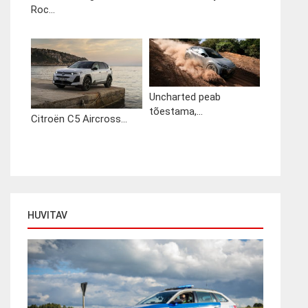
Roc...
Uncharted peab
tõestama,...
Citroën C5 Aircross...
HUVITAV