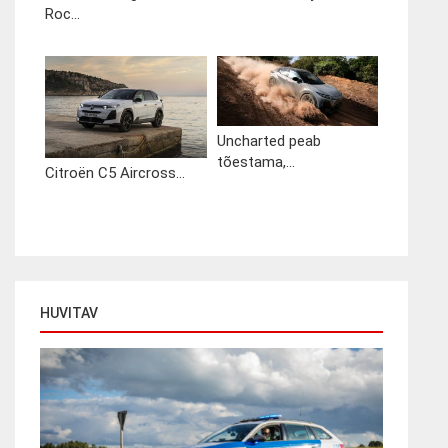
Roc...
Uncharted peab
tõestama,...
Citroën C5 Aircross...
HUVITAV