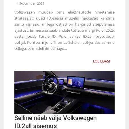
4 September, 2025
Volkswagen muudab oma elektriautode nimetamise
strateegiat: uued ID.-seeria mudelid hakkavad kandma
samu nimesid, millega ostjad on harjunud sisepõlemise
ajastust. Esimesena saab endale tuttava märgi Polo: 2026.
aastal jõuab turule ID. Polo, senise ID.2all prototüübi
põhjal. Kontserni juht Thomas Schäfer põhjendas sammu
sellega, et mudelinimed nagu...
LOE EDASI
Selline näeb välja Volkswagen
ID.2all sisemus