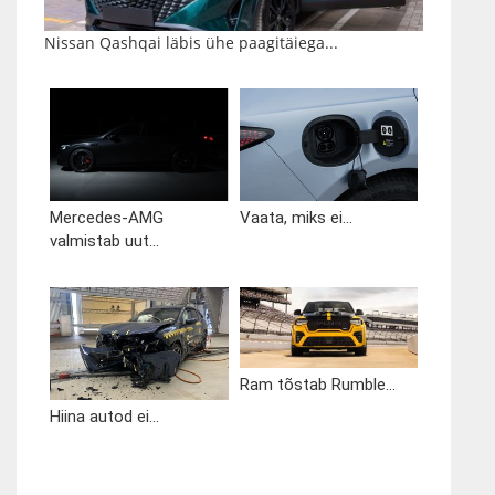
Nissan Qashqai läbis ühe paagitäiega...
Mercedes-AMG
Vaata, miks ei...
valmistab uut...
Ram tõstab Rumble...
Hiina autod ei...