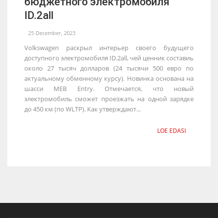
бюджетного электромобиля
ID.2all
25 December, 2023
Volkswagen раскрыл интерьер своего будущего
доступного электромобиля ID.2all, чей ценник составиь
около 27 тысяч долларов (24 тысячи 500 евро по
актуальному обменному курсу). Новинка основана на
шасси MEB Entry. Отмечается, что новый
электромобиль сможет проезжать на одной зарядке
до 450 км (по WLTP). Как утверждают...
LOE EDASI