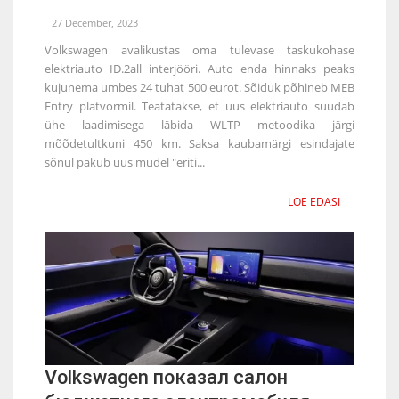
27 December, 2023
Volkswagen avalikustas oma tulevase taskukohase
elektriauto ID.2all interjööri. Auto enda hinnaks peaks
kujunema umbes 24 tuhat 500 eurot. Sõiduk põhineb MEB
Entry platvormil. Teatatakse, et uus elektriauto suudab
ühe laadimisega läbida WLTP metoodika järgi
mõõdetultkuni 450 km. Saksa kaubamärgi esindajate
sõnul pakub uus mudel "eriti...
LOE EDASI
Volkswagen показал салон