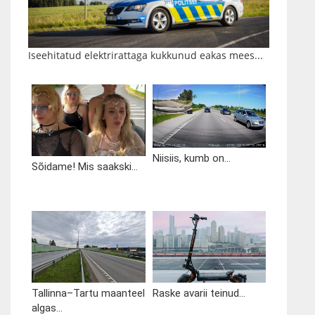
Iseehitatud elektrirattaga kukkunud eakas mees...
Niisiis, kumb on...
Sõidame! Mis saakski...
Tallinna–Tartu maanteel
Raske avarii teinud...
algas...