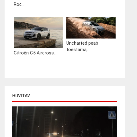
Roc...
Uncharted peab
tõestama,...
Citroën C5 Aircross...
HUVITAV