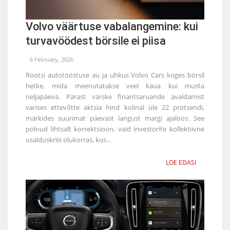
Volvo väärtuse vabalangemine: kui
turvavöödest börsile ei piisa
6 February, 2026
Rootsi autotööstuse au ja uhkus Volvo Cars koges börsil
hetke, mida meenutatakse veel kaua kui musta
neljapäeva. Pärast värske finantsaruande avaldamist
varises ettevõtte aktsia hind kolinal üle 22 protsendi,
märkides suurimat päevast langust margi ajaloos. See
polnud lihtsalt korrektsioon, vaid investorite kollektiivne
usalduskriis olukorras, kus...
LOE EDASI