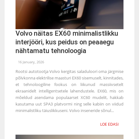
Volvo näitas EX60 minimalistlikku
interjööri, kus peidus on peaaegu
nähtamatu tehnoloogia
16 January, 2026
Rootsi autotootja Volvo kergitas saladuloori oma järgmise
põlvkonna elektrilise maasturi EX60 sisemuselt, kinnitades,
et tehnoloogiline fookus on liikunud massiivsetelt
ekraanidelt intelligentsetele lahendustele. EX60, mis on
mõeldud asendama populaarset XC60 mudelit, hakkab
kasutama uut SPA3 platvormi ning selle kabiin on viidud
minimalistliku täiuslikkuseni. Volvo inseneride sõnul...
LOE EDASI