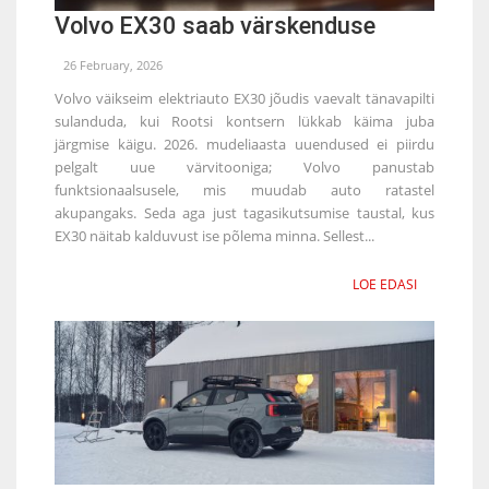
Volvo EX30 saab värskenduse
26 February, 2026
Volvo väikseim elektriauto EX30 jõudis vaevalt tänavapilti
sulanduda, kui Rootsi kontsern lükkab käima juba
järgmise käigu. 2026. mudeliaasta uuendused ei piirdu
pelgalt uue värvitooniga; Volvo panustab
funktsionaalsusele, mis muudab auto ratastel
akupangaks. Seda aga just tagasikutsumise taustal, kus
EX30 näitab kalduvust ise põlema minna. Sellest...
LOE EDASI