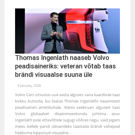
Thomas Ingenlath naaseb Volvo
peadisaineriks: veteran võtab taas
brändi visuaalse suuna üle
8 January, 2026
Volvo Cars otsustas uue aasta alguses vana kaardiväe taas
kokku kutsuda, kui teatas Thomas Ingenlathi naasmisest
peadisaineri ametikohale. Alates veebruari algusest taas
Volvo globaalset disainimeeskonda juhtima asuv
Ingenlath pole ettevõttele sugugi võõras nägu, vaid pigem
mees, kellele pandi ülesandeks taastada brändi vahepeal
hääbuma kippunud visuaalne...