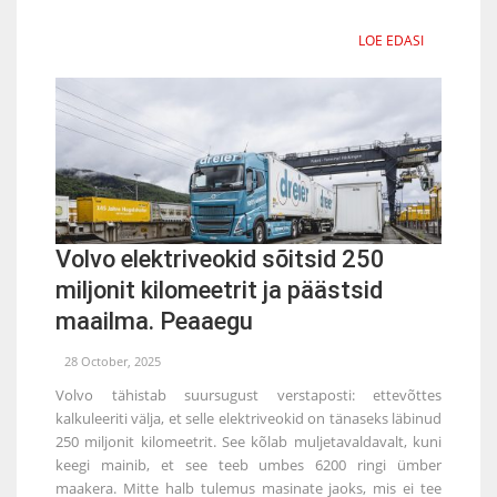
LOE EDASI
Volvo elektriveokid sõitsid 250
miljonit kilomeetrit ja päästsid
maailma. Peaaegu
28 October, 2025
Volvo tähistab suursugust verstaposti: ettevõttes
kalkuleeriti välja, et selle elektriveokid on tänaseks läbinud
250 miljonit kilomeetrit. See kõlab muljetavaldavalt, kuni
keegi mainib, et see teeb umbes 6200 ringi ümber
maakera. Mitte halb tulemus masinate jaoks, mis ei tee