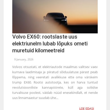
Volvo EX60: rootslaste uus
elektriunelm lubab lõpuks ometi
muretuid kilomeetreid
9 January, 2026
Volvos otsustati, et elektriautode maailmas valitsev vaev
kurnava laadimisaja ja piiratud sõiduulatuse pärast peab
lõppema, ning veeretati avalikkuse ette oma värskeim
trump EX60. Rootsi autotootja, kes on harva tuntud
revolutsiooniliste kannapöörete, küll aga soliidse
turvalisuse poolest, väidab nüüd enesekindlalt, et nende
uus linnamaastur suudab ühe...
LOE EDASI