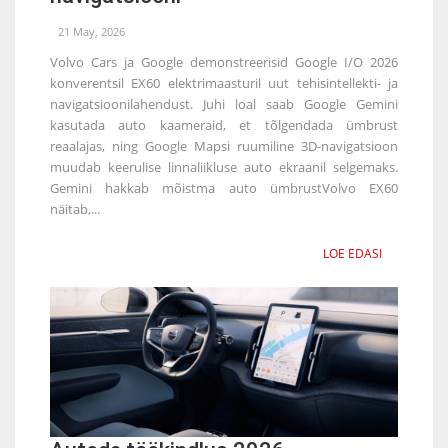
21 May, 2026
Volvo Cars ja Google demonstreerisid Google I/O 2026
konverentsil EX60 elektrimaasturil uut tehisintellekti- ja
navigatsioonilahendust. Juhi loal saab Google Gemini
kasutada auto kaameraid, et tõlgendada ümbrust
reaalajas, ning Google Mapsi ruumiline 3D-navigatsioon
muudab keerulise linnaliikluse auto ekraanil selgemaks.
Gemini hakkab mõistma auto ümbrustVolvo EX60
näitab,...
LOE EDASI