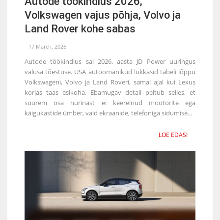
Autode töökindlus 2026,
Volkswagen vajus põhja, Volvo ja
Land Rover kohe sabas
17 March, 2026
Autode töökindlus sai 2026. aasta JD Power uuringus
valusa tõestuse. USA autoomanikud lükkasid tabeli lõppu
Volkswageni, Volvo ja Land Roveri, samal ajal kui Lexus
korjas taas esikoha. Ebamugav detail peitub selles, et
suurem osa nurinast ei keerelnud mootorite ega
käigukastide ümber, vaid ekraanide, telefoniga sidumise...
LOE EDASI