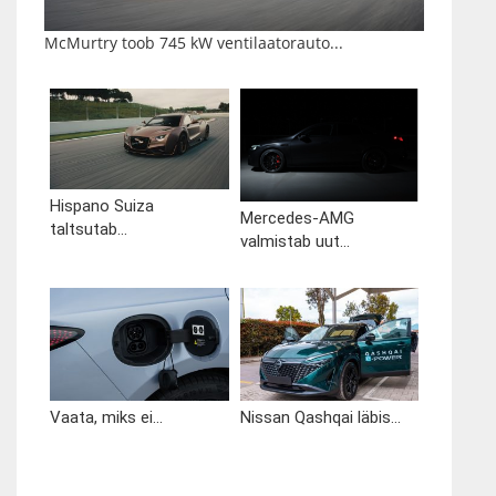
McMurtry toob 745 kW ventilaatorauto...
Hispano Suiza
Mercedes-AMG
taltsutab...
valmistab uut...
Vaata, miks ei...
Nissan Qashqai läbis...