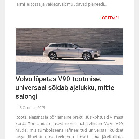
lärmi, ei tossa ja väidetavalt muudavad planeedi...
LOE EDASI
Volvo lõpetas V90 tootmise:
universaal sõidab ajalukku, mitte
salongi
13 October, 2025
Rootsi elegants ja põhjamaine praktilisus kohtusid viimast
korda. Torslanda tehasest veeres maha viimane Volvo V90.
Mudel, mis sümboliseeris rafineeritud universaali kuldset
aega, lõpetab oma teekonna ilmselt ilma järeltulijata.