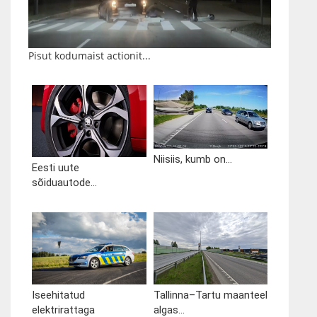
Pisut kodumaist actionit...
Niisiis, kumb on...
Eesti uute
sõiduautode...
Iseehitatud
Tallinna–Tartu maanteel
elektrirattaga
algas...