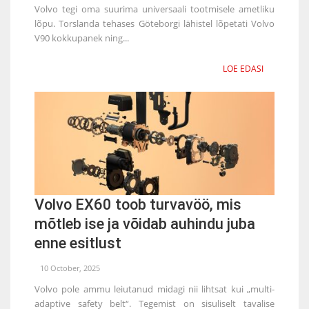
Volvo tegi oma suurima universaali tootmisele ametliku
lõpu. Torslanda tehases Göteborgi lähistel lõpetati Volvo
V90 kokkupanek ning...
LOE EDASI
Volvo EX60 toob turvavöö, mis
mõtleb ise ja võidab auhindu juba
enne esitlust
10 October, 2025
Volvo pole ammu leiutanud midagi nii lihtsat kui „multi-
adaptive safety belt“. Tegemist on sisuliselt tavalise