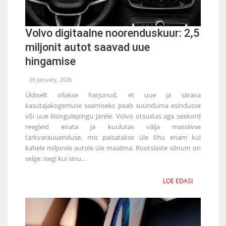
Volvo digitaalne noorenduskuur: 2,5
miljonit autot saavad uue
hingamise
26 January, 2026
Üldiselt ollakse harjunud, et uue ja särava
kasutajakogemuse saamiseks peab suunduma esindusse
või uue liisingulepingu järele. Volvo otsustas aga seekord
reegleid eirata ja kuulutas välja massiivse
tarkvarauuenduse, mis paisatakse üle õhu enam kui
kahele miljonile autole üle maailma. Rootslaste sõnum on
selge: isegi kui sinu...
LOE EDASI