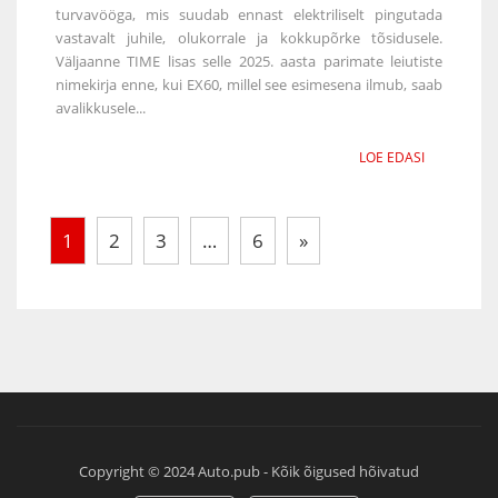
turvavööga, mis suudab ennast elektriliselt pingutada
vastavalt juhile, olukorrale ja kokkupõrke tõsidusele.
Väljaanne TIME lisas selle 2025. aasta parimate leiutiste
nimekirja enne, kui EX60, millel see esimesena ilmub, saab
avalikkusele...
LOE EDASI
1
2
3
…
6
»
Copyright © 2024 Auto.pub - Kõik õigused hõivatud