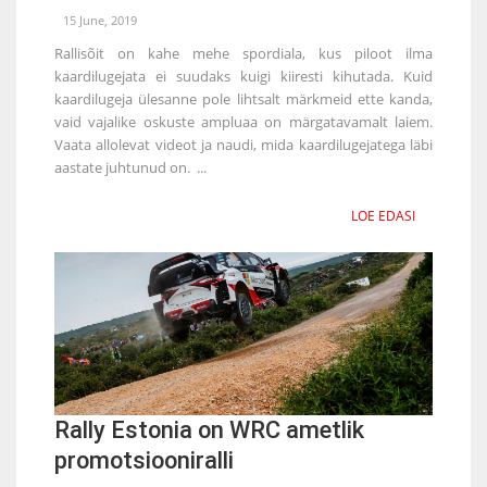
15 June, 2019
Rallisõit on kahe mehe spordiala, kus piloot ilma
kaardilugejata ei suudaks kuigi kiiresti kihutada. Kuid
kaardilugeja ülesanne pole lihtsalt märkmeid ette kanda,
vaid vajalike oskuste ampluaa on märgatavamalt laiem.
Vaata allolevat videot ja naudi, mida kaardilugejatega läbi
aastate juhtunud on. ...
LOE EDASI
Rally Estonia on WRC ametlik
promotsiooniralli