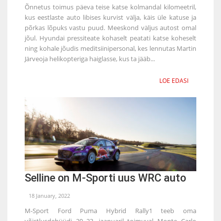
Õnnetus toimus päeva teise katse kolmandal kilomeetril,
kus eestlaste auto libises kurvist välja, käis üle katuse ja
põrkas lõpuks vastu puud. Meeskond väljus autost omal
jõul. Hyundai pressiteate kohaselt peatati katse koheselt
ning kohale jõudis meditsiinipersonal, kes lennutas Martin
Järveoja helikopteriga haiglasse, kus ta jääb...
LOE EDASI
Selline on M-Sporti uus WRC auto
18 January, 2022
M-Sport Ford Puma Hybrid Rally1 teeb oma
võistlusdebüüdi 20.-23. jaanuaril toimuval Monte Carlo