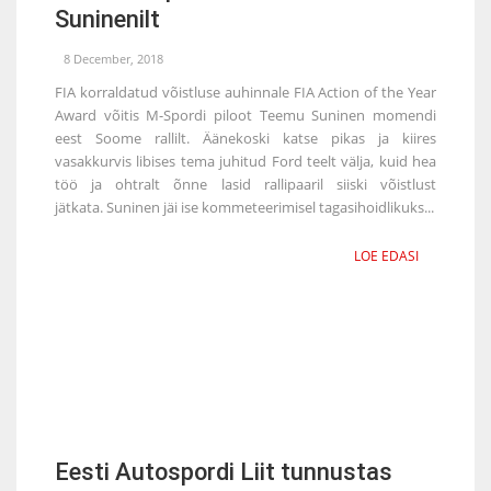
Suninenilt
8 December, 2018
FIA korraldatud võistluse auhinnale FIA Action of the Year
Award võitis M-Spordi piloot Teemu Suninen momendi
eest Soome rallilt. Äänekoski katse pikas ja kiires
vasakkurvis libises tema juhitud Ford teelt välja, kuid hea
töö ja ohtralt õnne lasid rallipaaril siiski võistlust
jätkata. Suninen jäi ise kommeteerimisel tagasihoidlikuks...
LOE EDASI
Eesti Autospordi Liit tunnustas