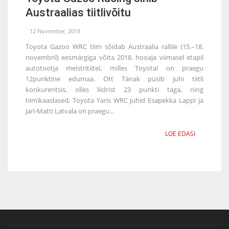
Austraalias tiitlivõitu
12 November, 2018
Toyota Gazoo WRC tiim sõidab Austraalia rallile (15.–18.
novembril) eesmärgiga võita 2018. hooaja viimasel etapil
autotootja meistritiitel, milles Toyotal on praegu
12punktine edumaa. Ott Tänak püsib juhi tiitli
konkurentsis, olles liidrist 23 punkti taga, ning
tiimikaaslased, Toyota Yaris WRC juhid Esapekka Lappi ja
Jari-Matti Latvala on praegu...
LOE EDASI