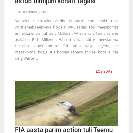
astub tiimijuhi kohalt tagasi
26 December, 2018
Suureks üllatuseks andis M-Sport end siiski üles
võistlemaks eeloleval hooajal WRC sarjas. Tõsi, meeskonda
ei hakka enam juhtima Malcolm Wilson vaid tema senine
asetäitja Rich Millener. Wilson võtab kätte meeskonna
tuleviku kindlustamise. Siit võib välja lugeda, et
meeskonnal kogu uue hooaja rahastust veel koos ei ole
ning Wilson...
LOE EDASI
FIA aasta parim action tuli Teemu