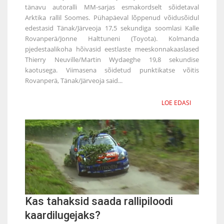
tänavu autoralli MM-sarjas esmakordselt sõidetaval
Arktika rallil Soomes. Pühapäeval lõppenud võidusõidul
edestasid Tänak/Järveoja 17,5 sekundiga soomlasi Kalle
Rovanperä/Jonne Halttuneni (Toyota). Kolmanda
pjedestaalikoha hõivasid eestlaste meeskonnakaaslased
Thierry Neuville/Martin Wydaeghe 19,8 sekundise
kaotusega. Viimasena sõidetud punktikatse võitis
Rovanperä, Tänak/Järveoja said...
LOE EDASI
Kas tahaksid saada rallipiloodi
kaardilugejaks?