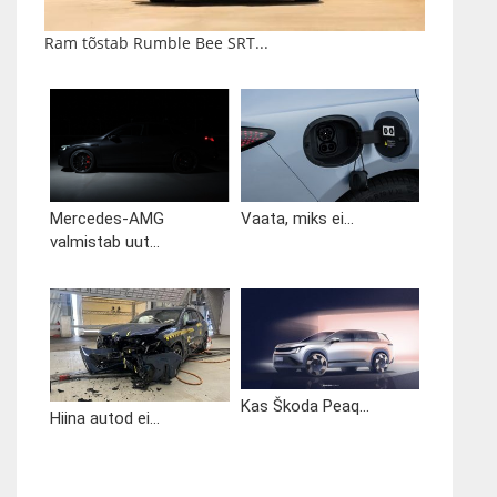
Ram tõstab Rumble Bee SRT...
Mercedes-AMG
Vaata, miks ei...
valmistab uut...
Kas Škoda Peaq...
Hiina autod ei...