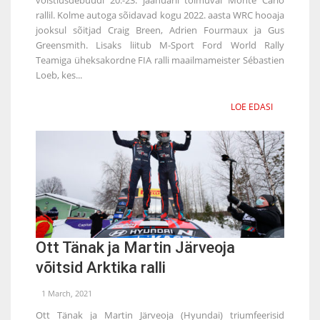
rallil. Kolme autoga sõidavad kogu 2022. aasta WRC hooaja
jooksul sõitjad Craig Breen, Adrien Fourmaux ja Gus
Greensmith. Lisaks liitub M-Sport Ford World Rally
Teamiga üheksakordne FIA ralli maailmameister Sébastien
Loeb, kes...
LOE EDASI
Ott Tänak ja Martin Järveoja
võitsid Arktika ralli
1 March, 2021
Ott Tänak ja Martin Järveoja (Hyundai) triumfeerisid