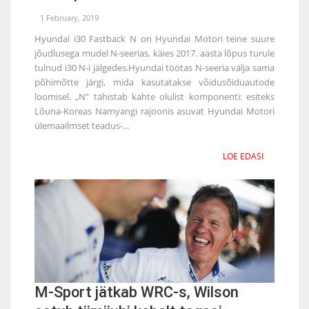
1 February, 2019
Hyundai i30 Fastback N on Hyundai Motori teine suure
jõudlusega mudel N-seerias, käies 2017. aasta lõpus turule
tulnud i30 N-i jälgedes.Hyundai töötas N-seeria välja sama
põhimõtte järgi, mida kasutatakse võidusõiduautode
loomisel. „N” tähistab kahte olulist komponenti: esiteks
Lõuna-Koreas Namyangi rajoonis asuvat Hyundai Motori
ülemaailmset teadus-...
LOE EDASI
M-Sport jätkab WRC-s, Wilson