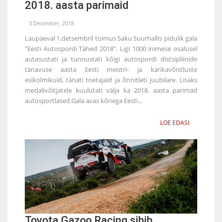
2018. aasta parimaid
3 December, 2018
Laupäeval 1.detsembril toimus Saku Suurhallis pidulik gala
"Eesti Autospordi Tähed 2018". Ligi 1000 inimese osalusel
autasustati ja tunnustati kõigi autospordi distsipliinide
tänavuse aasta Eesti meistri- ja karikavõistluste
esikolmikuid, tänati toetajaid ja õnnitleti juubilare. Lisaks
medalivõitjatele kuulutati välja ka 2018. aasta parimad
autosportlased.Gala avas kõnega Eesti...
LOE EDASI
Toyota Gazoo Racing sihib