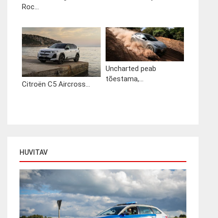
Roc...
Uncharted peab
tõestama,...
Citroën C5 Aircross...
HUVITAV