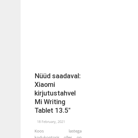
Nüüd saadaval:
Xiaomi
kirjutustahvel
Mi Writing
Tablet 13.5″
18 February, 2021
Koos lastega
kodukontoris olles on