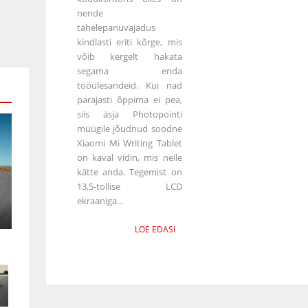
nende
tähelepanuvajadus
kindlasti eriti kõrge, mis
võib kergelt hakata
segama enda
tööülesandeid. Kui nad
parajasti õppima ei pea,
siis äsja Photopointi
müügile jõudnud soodne
Xiaomi Mi Writing Tablet
on kaval vidin, mis neile
kätte anda. Tegemist on
13,5-tollise LCD
ekraaniga...
LOE EDASI