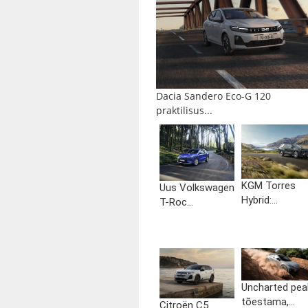
Dacia Sandero Eco-G 120
praktilisus...
KGM Torres
Uus Volkswagen
Hybrid:...
T-Roc...
Uncharted pea
tõestama,...
Citroën C5